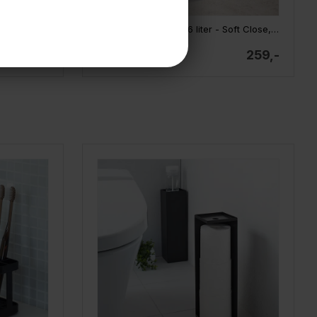
Joseph Joseph pedalspand - 5 liter - Sort
Zeller pedalspand - 6 liter - Soft Close, Sort
399,-
259,-
På lager