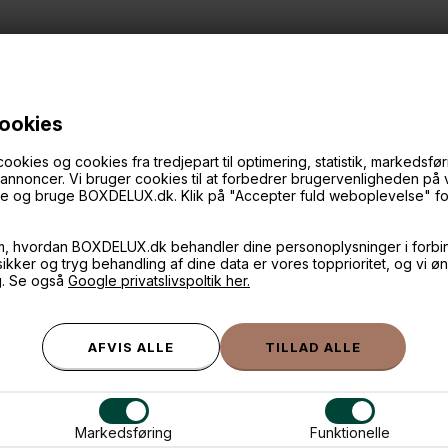
cookies
ANDRE IDÉER
ies og cookies fra tredjepart til optimering, statistik, markedsføri
f annoncer. Vi bruger cookies til at forbedrer brugervenligheden på
øge og bruge BOXDELUX.dk. Klik på "Accepter fuld weboplevelse" for 
m, hvordan BOXDELUX.dk behandler dine personoplysninger i forbi
 sikker og tryg behandling af dine data er vores topprioritet, og vi ø
g. Se også
Google privatslivspoltik her.
Markedsføring
Funktionelle