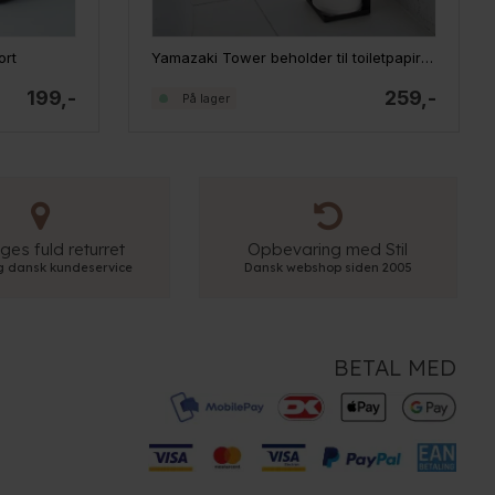
ort
Yamazaki Tower beholder til toiletpapir til hjørnet - Sort
199,-
259,-
På lager
ges fuld returret
Opbevaring med Stil
ig dansk kundeservice
Dansk webshop siden 2005
BETAL MED