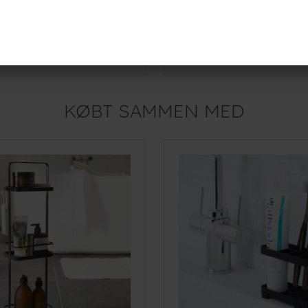
Yamazaki FILM Selvklæbende Skraldespand til vægophæng - SORT
299,-
r
På lager
KØBT SAMMEN MED