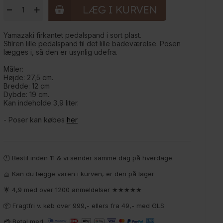
-
+
Yamazaki firkantet pedalspand i sort plast.
Stilren lille pedalspand til det lille badeværelse. Posen
lægges i, så den er usynlig udefra.
Måler:
Højde: 27,5 cm.
Bredde: 12 cm
Dybde: 19 cm.
Kan indeholde 3,9 liter.
- Poser kan købes
her
🕚 Bestil inden 11 & vi sender samme dag på hverdage
🧺 Kan du lægge varen i kurven, er den på lager
🌟 4,9 med over 1200 anmeldelser ★★★★★
📦 Fragtfri v. køb over 999,- ellers fra 49,- med GLS
💳 Betal med