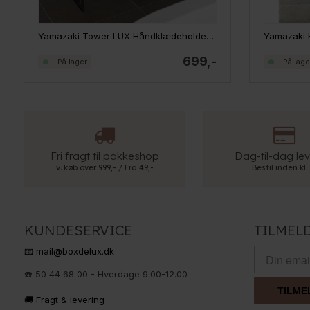
Yamazaki Tower LUX Håndklædeholder - SORT
699,-
På lager
På lage
Fri fragt til pakkeshop
Dag-til-dag lev
v. køb over 999,- / Fra 49,-
Bestil inden kl.
KUNDESERVICE
TILMEL
📧 mail@boxdelux.dk
☎️ 50 44 68 00 - Hverdage 9.00-12.00
TILME
🚚 Fragt & levering