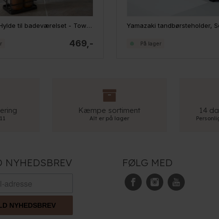
Yamazaki Hylde til badeværelset - Tower Rack, sort
Yamazaki tandbørsteholder, S
469,-
r
På lager
ering
Kæmpe sortiment
14 da
 11
Alt er på lager
Personl
D NYHEDSBREV
FØLG MED
LD NYHEDSBREV