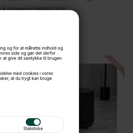
📱 Kundeservice 50446800 (9-12)
📧
Kundeservice
mail@boxdelux.dk
(24/7)
ng og for at målrette indhold og
 vores side og gør det derfor
at give dit samtykke til brugen
ndelse med cookies i vores
nsker, at du trygt kan bruge
Statistiske