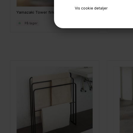
Vis cookie detaljer
Yamazaki Tower firkantet pedalspand, HVID
329,-
På lager
På lage