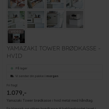
YAMAZAKI TOWER BRØDKASSE -
HVID
På lager
Vi sender din pakke
i morgen
Fri fragt
1.079
Yamazaki Tower brødkasse i hvid metal med håndtag.
En klassisk og stilren brødkasse til køkkenbordet lavet i