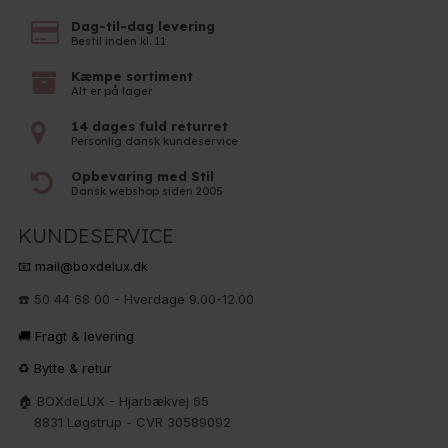
Dag-til-dag levering
Bestil inden kl. 11
Kæmpe sortiment
Alt er på lager
14 dages fuld returret
Personlig dansk kundeservice
Opbevaring med Stil
Dansk webshop siden 2005
KUNDESERVICE
📧 mail@boxdelux.dk
☎️ 50 44 68 00 - Hverdage 9.00-12.00
🚚 Fragt & levering
♻️ Bytte & retur
🏠 BOXdeLUX - Hjarbækvej 65
8831 Løgstrup - CVR 30589092