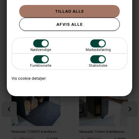
📦 Fragtfri v. køb over 999,- ellers fra 49,- med GLS
💳 Betal med
📱 Kundeservice 50446800 (9-12)
📧
Kundeservice
mail@boxdelux.dk
(24/7)
Nødvendige
Markedsføring
ANDRE IDÉER
Funktionelle
Statistiske
Vis cookie detaljer
Yamazaki TOWER brødkasse - Sort
Yamazaki Tower brødkasse - Sort tall