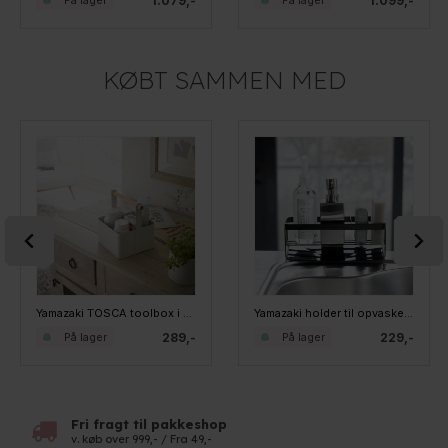
1.079,-
1.099,-
På lager
På lager
KØBT SAMMEN MED
Yamazaki TOSCA toolbox i hvidt metal og bambus - SMALL
Yamazaki holder til opvasketilbehør - Sort
289,-
229,-
På lager
På lager
Fri fragt til pakkeshop
v. køb over 999,- / Fra 49,-