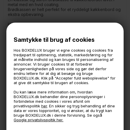
metal med en hvid coating.
Brødkassen er helt perfekt for et ryddeligt køkkenbord og
ekstra opbevaring.
Hvid brødkasse til at gemme brød, nutella, marmelade og
lign. af vejen så der altid er pænt og ryddeligt på bordet.
Den simple metalboks er lavet så den åbnes foran, du kan
Samtykke til brug af cookies
altså bruge toppen til opbevaring af fx kaffemaskine,
krydderier, skærebræt osv. med en vægt på helt op til 10
kg.
Hos BOXDELUX bruger vi egne cookies og cookies fra
tredjepart til optimering, statistik, markedsføring og for
Måler
at målrette indhold og kan bruges til personalisering af
B40 x D34,5 cm. (inkl. håndtaget på 2,5 cm.)
annoncer. Vi bruger cookies til at forbedrer
24 cm. høj
brugervenligheden på vores side og gør det derfor
Vægt: 5,1 kg.
endnu lettere for at dig at besøge og bruge
BOXDELUX.dk. Klik på "Accepter fuld weboplevelse" for
- Bæreeve top hylde: 10 kg.
at give dit samtykke til brugen af cookies.
*Obs videoen viser produktet med bambus håndtag
Du kan læse mere information om, hvordan
BOXDELUX.dk behandler dine personoplysninger i
forbindelse med cookies i vores afsnit om
🕚 Bestil inden 11 & vi sender samme dag på hverdage
privatlivspolitik
her
. En sikker og tryg behandling af dine
data er vores topprioritet, og vi ønsker, at du trygt kan
🧺 Kan du lægge varen i kurven, er den på lager
bruge BOXDELUX.dk i denne forvisning. Se også
Google privatslivspoltik her.
🌟 4,9 med over 1200 anmeldelser ★★★★★