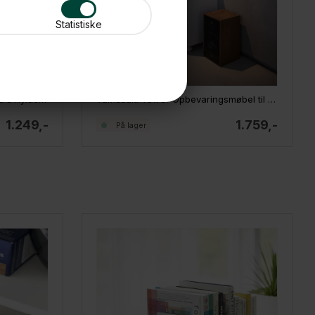
Statistiske
Yamazaki Semi-åben Reol med 3 hylder og Hjul, Hvid
Yamazaki Tower Opbevaringsmøbel til LP plader, Hvid
1.249,-
1.759,-
På lager