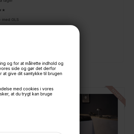
å lager
★★★
9,- med GLS
)
ng og for at målrette indhold og
 vores side og gør det derfor
at give dit samtykke til brugen
ndelse med cookies i vores
nsker, at du trygt kan bruge