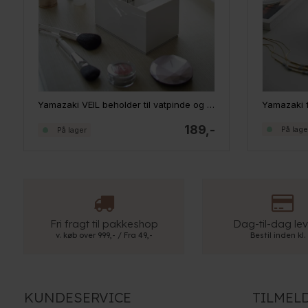
Yamazaki VEIL beholder til vatpinde og vatrondeller
189,-
På lage
På lager
Fri fragt til pakkeshop
Dag-til-dag lev
v. køb over 999,- / Fra 49,-
Bestil inden kl.
KUNDESERVICE
TILMEL