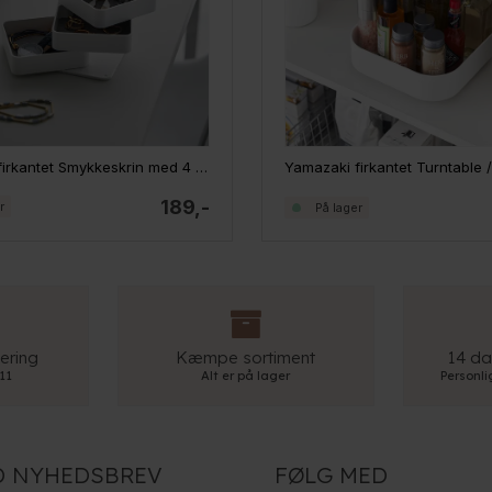
Yamazaki firkantet Smykkeskrin med 4 rum - HVID
189,-
r
På lager
ering
Kæmpe sortiment
14 da
 11
Alt er på lager
Personl
D NYHEDSBREV
FØLG MED