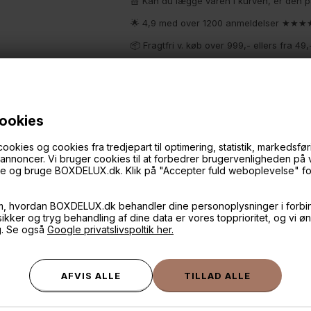
🧺 Kan du lægge varen i kurven, er den p
🌟 4,9 med over 1200 anmeldelser ★★
📦 Fragtfri v. køb over 999,- ellers fra 4
💳 Betal med
📱 Kundeservice 50446800 (9-12)
📧
Kundeservice
mail@boxdelux.dk
(24/7
cookies
ies og cookies fra tredjepart til optimering, statistik, markedsføri
f annoncer. Vi bruger cookies til at forbedrer brugervenligheden på
ANDRE IDÉER
øge og bruge BOXDELUX.dk. Klik på "Accepter fuld weboplevelse" for 
m, hvordan BOXDELUX.dk behandler dine personoplysninger i forbi
 sikker og tryg behandling af dine data er vores topprioritet, og vi ø
g. Se også
Google privatslivspoltik her.