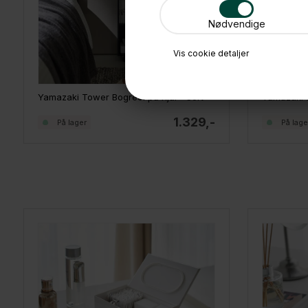
Nødvendige
Vis cookie detaljer
Yamazaki Tower Bogreol på hjul - Sort
1.329,-
På lager
På lage