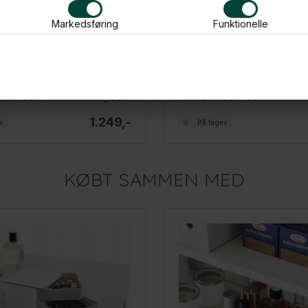
Markedsføring
Funktionelle
Yamazaki Semi-åben Reol med 3 hylder og Hjul, Sort
1.249,-
r
På lager
KØBT SAMMEN MED