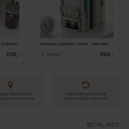
Yamazaki firkantet Turntable / Drejefad - Hvid
Yamazaki bogstøtte i metal - Sæt med 2 stk - HVID
239,-
269,-
På lager
ges fuld returret
Opbevaring med Stil
ig dansk kundeservice
Dansk webshop siden 2005
BETAL MED