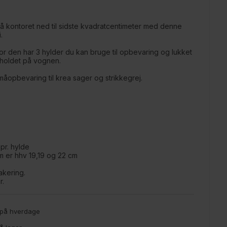
på kontoret ned til sidste kvadratcentimeter med denne
.
r den har 3 hylder du kan bruge til opbevaring og lukket
dholdet på vognen.
småopbevaring til krea sager og strikkegrej.
 pr. hylde
m er hhv 19,19 og 22 cm
akering.
r.
g på hverdage