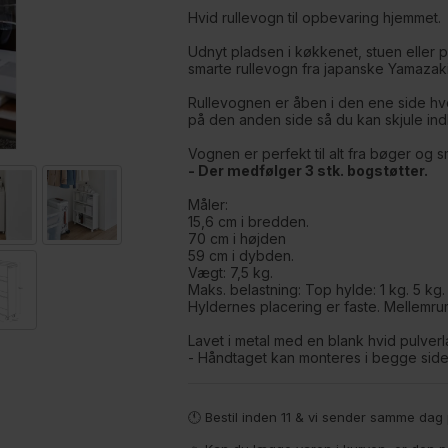
Hvid rullevogn til opbevaring hjemmet.
Udnyt pladsen i køkkenet, stuen eller 
smarte rullevogn fra japanske Yamazaki
Rullevognen er åben i den ene side hvo
på den anden side så du kan skjule in
Vognen er perfekt til alt fra bøger og 
- Der medfølger 3 stk. bogstøtter.
Måler:
15,6 cm i bredden.
70 cm i højden
59 cm i dybden.
Vægt: 7,5 kg.
Maks. belastning: Top hylde: 1 kg. 5 kg.
Hyldernes placering er faste. Mellemru
Lavet i metal med en blank hvid pulverl
- Håndtaget kan monteres i begge side
🕚 Bestil inden 11 & vi sender samme da