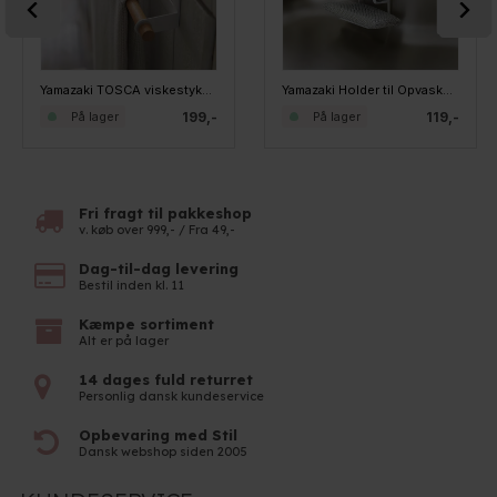
Yamazaki TOSCA viskestykkeholder til skabslågen
Yamazaki Holder til Opvaskebørste og Svamp - Med sugekop, Hvid
199,-
119,-
På lager
På lager
Fri fragt til pakkeshop
v. køb over 999,- / Fra 49,-
Dag-til-dag levering
Bestil inden kl. 11
Kæmpe sortiment
Alt er på lager
14 dages fuld returret
Personlig dansk kundeservice
Opbevaring med Stil
Dansk webshop siden 2005