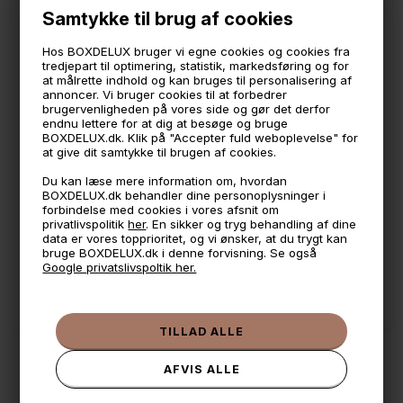
Perfekt til det stilrene lyse skandinaviske køkken.
Samtykke til brug af cookies
Måler 47 cm i bredden, 20 cm i højden og 33,5 cm i
Hos BOXDELUX bruger vi egne cookies og cookies fra
dybden.
tredjepart til optimering, statistik, markedsføring og for
at målrette indhold og kan bruges til personalisering af
annoncer. Vi bruger cookies til at forbedrer
brugervenligheden på vores side og gør det derfor
🕚 Bestil inden 11 & vi sender samme dag på hverdage
endnu lettere for at dig at besøge og bruge
BOXDELUX.dk. Klik på "Accepter fuld weboplevelse" for
🧺 Kan du lægge varen i kurven, er den på lager
at give dit samtykke til brugen af cookies.
🌟 4,9 med over 1200 anmeldelser ★★★★★
Du kan læse mere information om, hvordan
BOXDELUX.dk behandler dine personoplysninger i
📦 Fragtfri v. køb over 999,- ellers fra 49,- med GLS
forbindelse med cookies i vores afsnit om
privatlivspolitik
her
. En sikker og tryg behandling af dine
💳 Betal med
data er vores topprioritet, og vi ønsker, at du trygt kan
bruge BOXDELUX.dk i denne forvisning. Se også
📱 Kundeservice 50446800 (9-12)
Google privatslivspoltik her.
📧
Kundeservice
mail@boxdelux.dk
(24/7)
ANDRE IDÉER