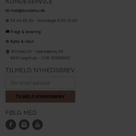
KUNDESERVICE
📧 mail@boxdelux.dk
☎️ 50 44 68 00 - Hverdage 9.00-12.00
🚚 Fragt & levering
♻️ Bytte & retur
🏠 BOXdeLUX - Hjarbækvej 65
8831 Løgstrup - CVR 30589092
TILMELD NYHEDSBREV
TILMELD NYHEDSBREV
FØLG MED