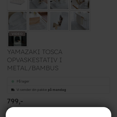
YAMAZAKI TOSCA
OPVASKESTATIV I
METAL/BAMBUS
På lager
Vi sender din pakke
på mandag
799
Luksus-opvaskestativ fra Japanske Yamazaki. Fremstillet af
pulverlakeret hvidt metal og med fine detaljer i bambus.