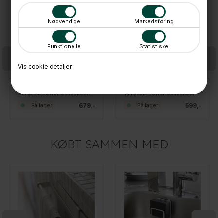
Nødvendige
Markedsføring
Funktionelle
Statistiske
Vis cookie detaljer
Yamazaki Tower opvaskestativ - SLIM
Yamazaki Tower opvaskestativ - Hvidt metal
679,-
599,-
På lager
På lager
KØBT SAMMEN MED