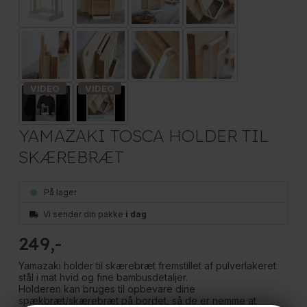
YAMAZAKI TOSCA HOLDER TIL
SKÆREBRÆT
På lager
Vi sender din pakke
i dag
249
Yamazaki holder til skærebræt fremstillet af pulverlakeret
stål i mat hvid og fine bambusdetaljer.
Holderen kan bruges til opbevare dine
spækbræt/skærebræt på bordet, så de er nemme at