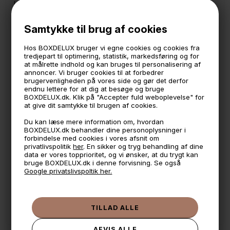
komme til. Du sætter brættet på enten den højre eller
venstre side af bambuspinden. Der er plads til bræt der
måler hhv 2,5 cm og 1,5 cm i tykkelsen.
Samtykke til brug af cookies
Tosca serien er en serie af opbevaring i køkkenet i
Japansk design, der passer supergodt ind i den
Hos BOXDELUX bruger vi egne cookies og cookies fra
tredjepart til optimering, statistik, markedsføring og for
skandinaviske lyse stil. Vi er eneste danske forhandler af
at målrette indhold og kan bruges til personalisering af
Japanske Yamazaki.
annoncer. Vi bruger cookies til at forbedrer
Måler 14 cm i bredden, 10,5 cm i dybden og 16 cm i højden.
brugervenligheden på vores side og gør det derfor
endnu lettere for at dig at besøge og bruge
BOXDELUX.dk. Klik på "Accepter fuld weboplevelse" for
🕚 Bestil inden 11 & vi sender samme dag på hverdage
at give dit samtykke til brugen af cookies.
🧺 Kan du lægge varen i kurven, er den på lager
Du kan læse mere information om, hvordan
BOXDELUX.dk behandler dine personoplysninger i
🌟 4,9 med over 1200 anmeldelser ★★★★★
forbindelse med cookies i vores afsnit om
privatlivspolitik
her
. En sikker og tryg behandling af dine
📦 Fragtfri v. køb over 999,- ellers fra 49,- med GLS
data er vores topprioritet, og vi ønsker, at du trygt kan
bruge BOXDELUX.dk i denne forvisning. Se også
💳 Betal med
Google privatslivspoltik her.
📱 Kundeservice 50446800 (9-12)
📧
Kundeservice
mail@boxdelux.dk
(24/7)