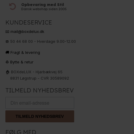
Opbevaring med Stil
Dansk webshop siden 2005
KUNDESERVICE
📧 mail@boxdelux.dk
☎️ 50 44 68 00 - Hverdage 9.00-12.00
🚚 Fragt & levering
♻️ Bytte & retur
🏠 BOXdeLUX - Hjarbækvej 65
8831 Løgstrup - CVR 30589092
TILMELD NYHEDSBREV
TILMELD NYHEDSBREV
FØLG MED