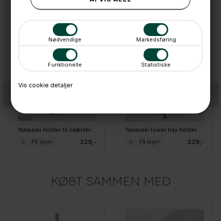
ANDRE IDÉER
Nødvendige
Markedsføring
Funktionelle
Statistiske
Vis cookie detaljer
Yamazaki Holder til skærebræt Tower tray holder - SORT
Yamazaki tower tray holder - Hvid
229,-
229,-
På lager
På lager
KØBT SAMMEN MED