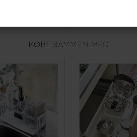
Yamazaki Tower smal rullevogn, metal/bambus HVID
1.249,-
r
På lager
KØBT SAMMEN MED