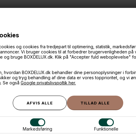
cookies
ANDRE IDÉER
ies og cookies fra tredjepart til optimering, statistik, markedsføri
f annoncer. Vi bruger cookies til at forbedrer brugervenligheden på
øge og bruge BOXDELUX.dk. Klik på "Accepter fuld weboplevelse" for 
m, hvordan BOXDELUX.dk behandler dine personoplysninger i forbi
 sikker og tryg behandling af dine data er vores topprioritet, og vi ø
g. Se også
Google privatslivspoltik her.
Markedsføring
Funktionelle