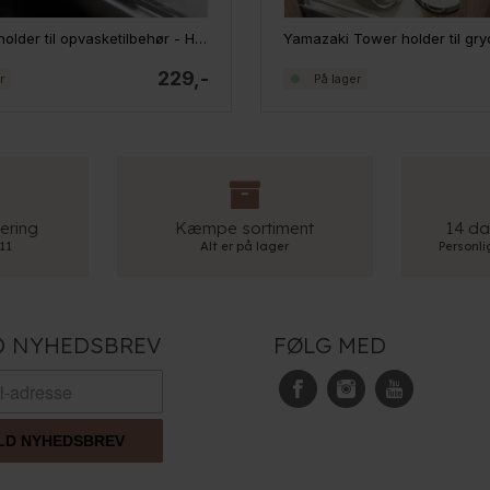
Yamazaki holder til opvasketilbehør - Hvid
229,-
r
På lager
ering
Kæmpe sortiment
14 da
 11
Alt er på lager
Personl
D NYHEDSBREV
FØLG MED
LD NYHEDSBREV