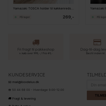
Yamazaki TOSCA holder til køkkenredskaber
269,-
På lager
På lage
Fri fragt til pakkeshop
Dag-til-dag lev
v. køb over 999,- / Fra 49,-
Bestil inden kl.
KUNDESERVICE
TILMEL
📧 mail@boxdelux.dk
☎️ 50 44 68 00 - Hverdage 9.00-12.00
TILME
🚚 Fragt & levering