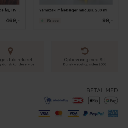
Yamazaki Tower holder til grydelåg, HVID
Yamazaki målebæger ml/cups. 200 ml
469,-
99,-
På lager
ges fuld returret
Opbevaring med Stil
ig dansk kundeservice
Dansk webshop siden 2005
BETAL MED