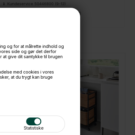
📱 Kundeservice 50446800 (9-12)
📧
Kundeservice
mail@boxdelux.dk
(24/7)
ng og for at målrette indhold og
 vores side og gør det derfor
at give dit samtykke til brugen
ndelse med cookies i vores
nsker, at du trygt kan bruge
Statistiske