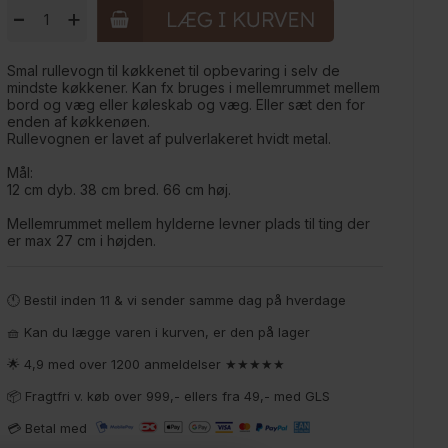
-
+
Smal rullevogn til køkkenet til opbevaring i selv de
mindste køkkener. Kan fx bruges i mellemrummet mellem
bord og væg eller køleskab og væg. Eller sæt den for
enden af køkkenøen.
Rullevognen er lavet af pulverlakeret hvidt metal.
Mål:
12 cm dyb. 38 cm bred. 66 cm høj.
Mellemrummet mellem hylderne levner plads til ting der
er max 27 cm i højden.
🕚 Bestil inden 11 & vi sender samme dag på hverdage
🧺 Kan du lægge varen i kurven, er den på lager
🌟 4,9 med over 1200 anmeldelser ★★★★★
📦 Fragtfri v. køb over 999,- ellers fra 49,- med GLS
💳 Betal med