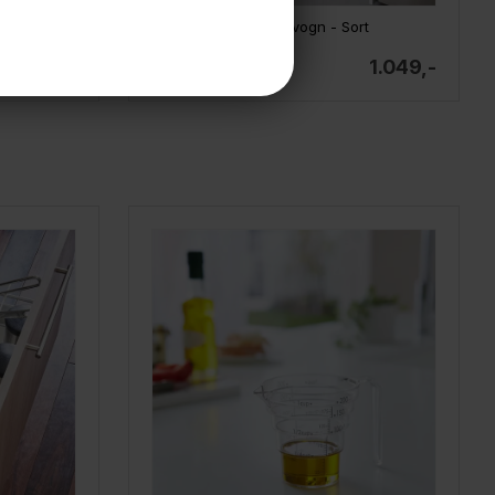
Yamazaki Tower smal rullevogn, metal/bambus SORT
Yamazaki åben rullevogn - Sort
1.249,-
1.049,-
På lager