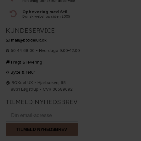
Personlig dansk kundeservice
Opbevaring med Stil
Dansk webshop siden 2005
KUNDESERVICE
📧 mail@boxdelux.dk
☎️ 50 44 68 00 - Hverdage 9.00-12.00
🚚 Fragt & levering
♻️ Bytte & retur
🏠 BOXdeLUX - Hjarbækvej 65
8831 Løgstrup - CVR 30589092
TILMELD NYHEDSBREV
TILMELD NYHEDSBREV