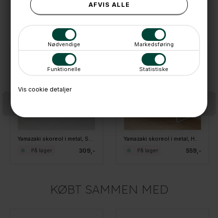
ANDRE IDÉER
Nødvendige
Markedsføring
Funktionelle
Statistiske
Vis cookie detaljer
Yamazaki skoreol i metal, SORT - kan udvides - LOW
Yamazaki skoreol i metal, Hvid - kan udvides
309,-
559,-
På lager
På lager
KØBT SAMMEN MED