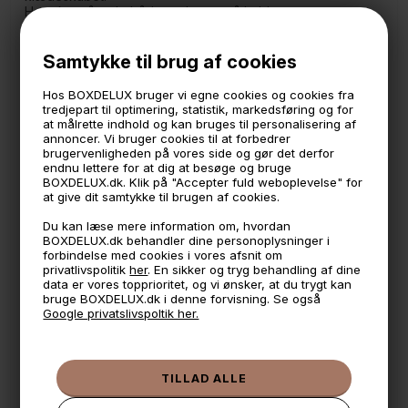
Hav sko stående både under og på hylden.
Måler
41 cm. bred -> 70 cm.
Samtykke til brug af cookies
25 cm. dyb
17,5 cm. høj
Hos BOXDELUX bruger vi egne cookies og cookies fra
tredjepart til optimering, statistik, markedsføring og for
Leveres usamlet i en flad pakke.
at målrette indhold og kan bruges til personalisering af
Skoreolen kan stables maks. 2 stk. ovenpå hinanden. Der
annoncer. Vi bruger cookies til at forbedrer
medfølger små metalclips til dette.
brugervenligheden på vores side og gør det derfor
endnu lettere for at dig at besøge og bruge
BOXDELUX.dk. Klik på "Accepter fuld weboplevelse" for
at give dit samtykke til brugen af cookies.
🕚 Bestil inden 11 & vi sender samme dag på hverdage
Du kan læse mere information om, hvordan
🧺 Kan du lægge varen i kurven, er den på lager
BOXDELUX.dk behandler dine personoplysninger i
forbindelse med cookies i vores afsnit om
🌟 4,9 med over 1200 anmeldelser ★★★★★
privatlivspolitik
her
. En sikker og tryg behandling af dine
data er vores topprioritet, og vi ønsker, at du trygt kan
📦 Fragtfri v. køb over 999,- ellers fra 49,- med GLS
bruge BOXDELUX.dk i denne forvisning. Se også
Google privatslivspoltik her.
💳 Betal med
📱 Kundeservice 50446800 (9-12)
📧
Kundeservice
mail@boxdelux.dk
(24/7)