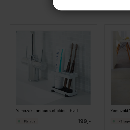
Yamazaki tandbørsteholder - Hvid
199,-
På lager
På lage