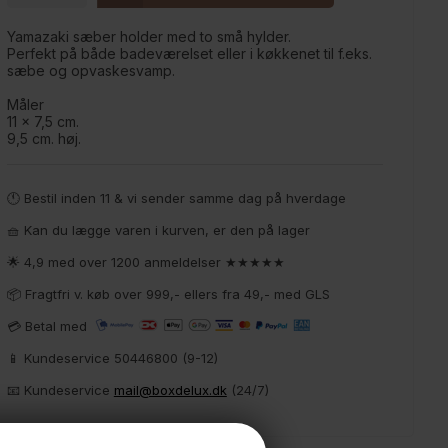
Yamazaki sæber holder med to små hylder.
Perfekt på både badeværelset eller i køkkenet til f.eks.
sæbe og opvaskesvamp.
Måler
11 x 7,5 cm.
9,5 cm. høj.
🕚 Bestil inden 11 & vi sender samme dag på hverdage
🧺 Kan du lægge varen i kurven, er den på lager
🌟 4,9 med over 1200 anmeldelser ★★★★★
📦 Fragtfri v. køb over 999,- ellers fra 49,- med GLS
💳 Betal med
📱 Kundeservice 50446800 (9-12)
📧
Kundeservice
mail@boxdelux.dk
(24/7)