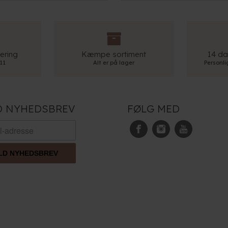
ering
Kæmpe sortiment
14 da
 11
Alt er på lager
Personl
D NYHEDSBREV
FØLG MED
LD NYHEDSBREV