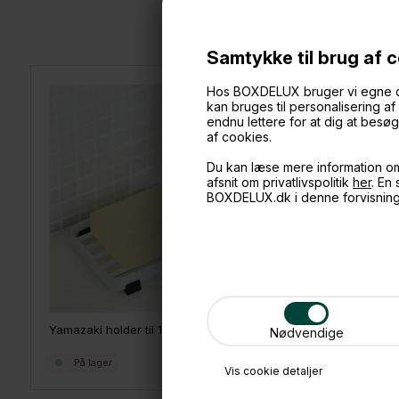
Samtykke til brug af 
Hos BOXDELUX bruger vi egne cook
kan bruges til personalisering a
endnu lettere for at dig at bes
af cookies.
Du kan læse mere information o
afsnit om privatlivspolitik
her
. En
BOXDELUX.dk i denne forvisnin
Yamazaki holder til 1 sæbebar - Hvid
Yamazaki h
Nødvendige
129,-
På lager
På lage
Vis cookie detaljer