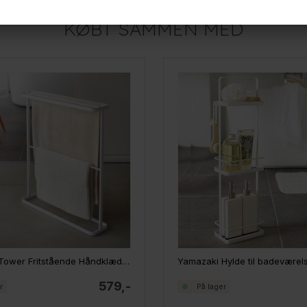
KØBT SAMMEN MED
Yamazaki Tower Fritstående Håndklædeholder, HVID
579,-
r
På lager