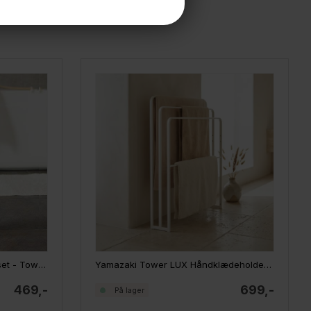
Yamazaki Hylde til badeværelset - Tower Rack, hvid
Yamazaki Tower LUX Håndklædeholder - HVID
469,-
699,-
På lager