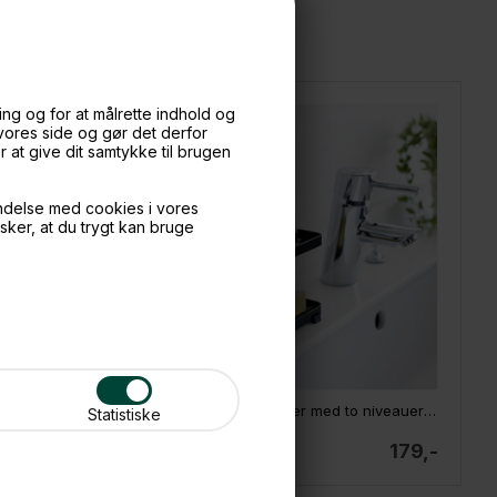
ng og for at målrette indhold og
 vores side og gør det derfor
at give dit samtykke til brugen
ndelse med cookies i vores
nsker, at du trygt kan bruge
Yamazaki Tower sæbedispenser - Hvid, rund
Yamazaki sæbeholder med to niveauer - Sort
Statistiske
169,-
179,-
På lager