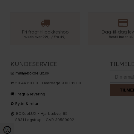
Fri fragt til pakkeshop
Dag-til-dag lev
v. køb over 999,- / Fra 49,-
Bestil inden kl.
KUNDESERVICE
TILMEL
📧 mail@boxdelux.dk
☎️ 50 44 68 00 - Hverdage 9.00-12.00
TILME
🚚 Fragt & levering
♻️ Bytte & retur
🏠 BOXdeLUX - Hjarbækvej 65
8831 Løgstrup - CVR 30589092