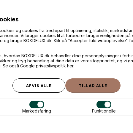
ANDRE IDÉER
cookies
ies og cookies fra tredjepart til optimering, statistik, markedsføri
f annoncer. Vi bruger cookies til at forbedrer brugervenligheden på
øge og bruge BOXDELUX.dk. Klik på "Accepter fuld weboplevelse" for 
m, hvordan BOXDELUX.dk behandler dine personoplysninger i forbi
 sikker og tryg behandling af dine data er vores topprioritet, og vi ø
g. Se også
Google privatslivspoltik her.
older til 1 sæbebar - Sort
Markedsføring
Funktionelle
129,-
r
På lager