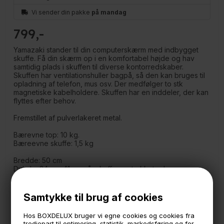
Vi sender din pakke
på mandag
799
Yamazaki stander til din computerskærm med indbygget
skuffe. Få din skærm op i en komfortabel højde og hav
samtidig plads i skuffen til diverse kontorredskaber.
Skuffen har ventilationshuller bagpå, så den kan bruges til
opladning af telefon, mus osv. Der medfølger to stk
magnetiske kabelholdere. Skuffen har en inddeler, der kan
flyttes efter behov.
Fremstillet af pulverlakeret metal.
Bærevne top: 10 kg.
Bæreevne skuffe: 1,5 kg
Bredde: 50 cm
Dybde: 24 cm. 41 cm når skuffen er trukket ud.
Højde: 12,8 cm
Samtykke til brug af cookies
Hos BOXDELUX bruger vi egne cookies og cookies fra
🕚 Bestil inden 11 & vi sender samme dag på hverdage
tredjepart til optimering, statistik, markedsføring og for