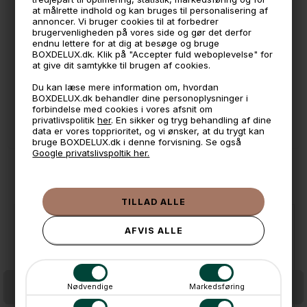
at målrette indhold og kan bruges til personalisering af
🧺 Kan du lægge varen i kurven, er den på lager
annoncer. Vi bruger cookies til at forbedrer
brugervenligheden på vores side og gør det derfor
🌟 4,9 med over 1200 anmeldelser ★★★★★
endnu lettere for at dig at besøge og bruge
BOXDELUX.dk. Klik på "Accepter fuld weboplevelse" for
📦 Fragtfri v. køb over 999,- ellers fra 49,- med GLS
at give dit samtykke til brugen af cookies.
💳 Betal med
Du kan læse mere information om, hvordan
BOXDELUX.dk behandler dine personoplysninger i
📱 Kundeservice 50446800 (9-12)
forbindelse med cookies i vores afsnit om
privatlivspolitik
her
. En sikker og tryg behandling af dine
📧
Kundeservice
mail@boxdelux.dk
(24/7)
data er vores topprioritet, og vi ønsker, at du trygt kan
bruge BOXDELUX.dk i denne forvisning. Se også
Google privatslivspoltik her.
ANDRE IDÉER
Nødvendige
Markedsføring