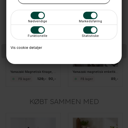
ANDRE IDÉER
Nødvendige
Markedsføring
SPAR
30%
Funktionelle
Statistiske
Vis cookie detaljer
Yamazaki Magnetisk Knage, Hvid
Yamazaki magnetisk enkeltknage, hvid
129,-
90,-
89,-
På lager
På lager
KØBT SAMMEN MED