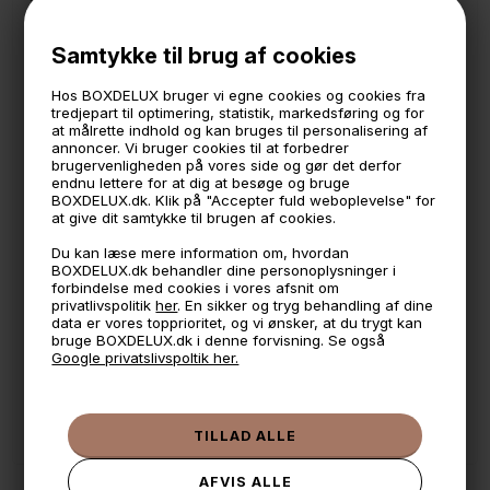
Knagen er lavet i sort metal med magnet bagpå.
Samtykke til brug af cookies
Bredde: 8 cm
Dybde 4,3 cm.
Hos BOXDELUX bruger vi egne cookies og cookies fra
Højde: 12 cm
tredjepart til optimering, statistik, markedsføring og for
at målrette indhold og kan bruges til personalisering af
annoncer. Vi bruger cookies til at forbedrer
brugervenligheden på vores side og gør det derfor
endnu lettere for at dig at besøge og bruge
BOXDELUX.dk. Klik på "Accepter fuld weboplevelse" for
🕚 Bestil inden 11 & vi sender samme dag på hverdage
at give dit samtykke til brugen af cookies.
🧺 Kan du lægge varen i kurven, er den på lager
Du kan læse mere information om, hvordan
BOXDELUX.dk behandler dine personoplysninger i
🌟 4,9 med over 1200 anmeldelser ★★★★★
forbindelse med cookies i vores afsnit om
privatlivspolitik
her
. En sikker og tryg behandling af dine
📦 Fragtfri v. køb over 999,- ellers fra 49,- med GLS
data er vores topprioritet, og vi ønsker, at du trygt kan
bruge BOXDELUX.dk i denne forvisning. Se også
💳 Betal med
Google privatslivspoltik her.
📱 Kundeservice 50446800 (9-12)
📧
Kundeservice
mail@boxdelux.dk
(24/7)