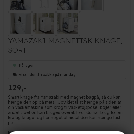
YAMAZAKI MAGNETISK KNAGE,
SORT
På lager
Vi sender din pakke
på mandag
129
Smart knage fra Yamazaki med magnet bagpå, så du kan
hænge den op på metal. Udviklet til at hænge på siden af
din vaskemaskine som krog til vasketøjspose, bøjler eller
andet tilbehør. Kan bruges overalt hvor du har brug for en
kraftig knage, og har noget af metal den kan hænge fast
på.
Krogen kan bære op til 3 kg.