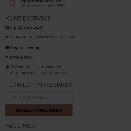
Opbevaring med Stil
Dansk webshop siden 2005
KUNDESERVICE
📧 mail@boxdelux.dk
☎️ 50 44 68 00 - Hverdage 9.00-12.00
🚚 Fragt & levering
♻️ Bytte & retur
🏠 BOXdeLUX - Hjarbækvej 65
8831 Løgstrup - CVR 30589092
TILMELD NYHEDSBREV
TILMELD NYHEDSBREV
FØLG MED