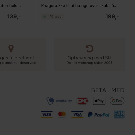
Yamazaki magnetisk tablet/telefon holder
Knagerække til at hænge over skabslågen - Celano, hvid
139,-
199,-
På lager
ges fuld returret
Opbevaring med Stil
ig dansk kundeservice
Dansk webshop siden 2005
BETAL MED