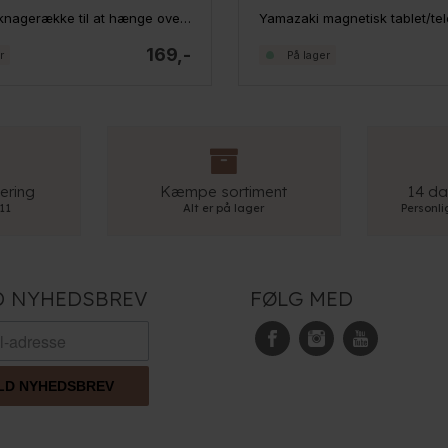
Yamazaki knagerække til at hænge over døren - Hvid
169,-
r
På lager
ering
Kæmpe sortiment
14 da
 11
Alt er på lager
Personl
D NYHEDSBREV
FØLG MED
LD NYHEDSBREV