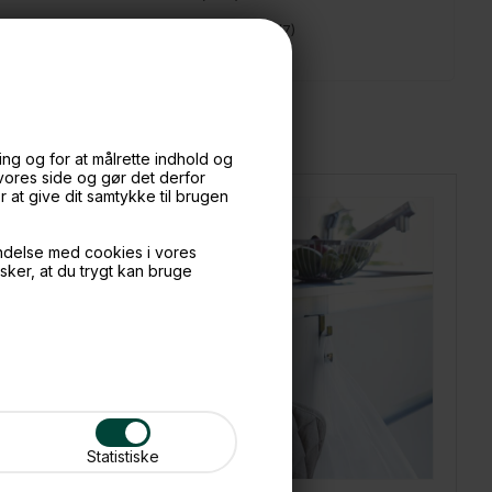
📧
Kundeservice
mail@boxdelux.dk
(24/7)
ng og for at målrette indhold og
 vores side og gør det derfor
at give dit samtykke til brugen
ndelse med cookies i vores
nsker, at du trygt kan bruge
Statistiske