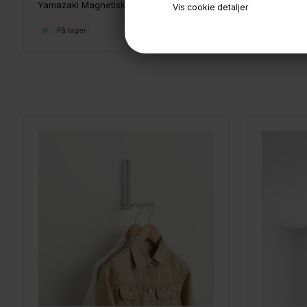
Yamazaki Magnetisk Knage, Hvid
Yamazaki 
Vis cookie detaljer
129,-
90,-
På lager
På lage