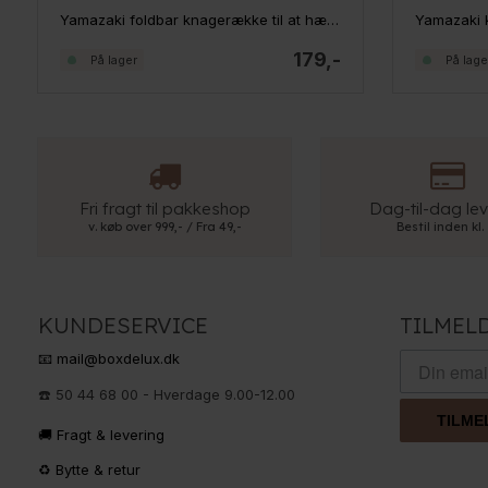
Yamazaki foldbar knagerække til at hænge over døren, Hvid
179,-
På lager
På lage
Fri fragt til pakkeshop
Dag-til-dag lev
v. køb over 999,- / Fra 49,-
Bestil inden kl.
KUNDESERVICE
TILMEL
📧 mail@boxdelux.dk
☎️ 50 44 68 00 - Hverdage 9.00-12.00
TILME
🚚 Fragt & levering
♻️ Bytte & retur