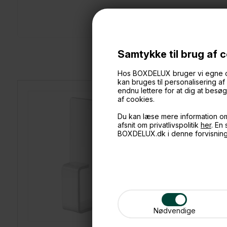
Samtykke til brug af 
Hos BOXDELUX bruger vi egne cook
kan bruges til personalisering a
endnu lettere for at dig at bes
af cookies.
SPAR
30%
Du kan læse mere information o
afsnit om privatlivspolitik
her
. En
BOXDELUX.dk i denne forvisnin
Nødvendige