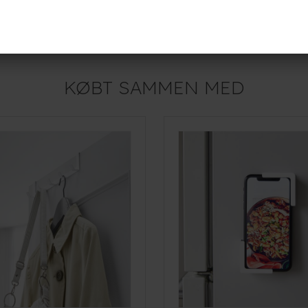
Magnetisk Knage, Sort
129,-
r
På lager
KØBT SAMMEN MED