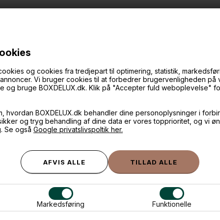
cookies
ANDRE IDÉER
ies og cookies fra tredjepart til optimering, statistik, markedsføri
f annoncer. Vi bruger cookies til at forbedrer brugervenligheden på
øge og bruge BOXDELUX.dk. Klik på "Accepter fuld weboplevelse" for 
m, hvordan BOXDELUX.dk behandler dine personoplysninger i forbi
 sikker og tryg behandling af dine data er vores topprioritet, og vi ø
g. Se også
Google privatslivspoltik her.
Markedsføring
Funktionelle