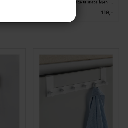
Yamazaki TOSCA magnetisk knagerække
Yamazaki dobbeltknage til skabslågen. Sæt med 2 stk - SORT
199,-
119,-
På lager