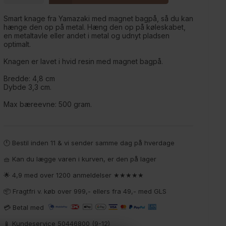
Smart knage fra Yamazaki med magnet bagpå, så du kan
hænge den op på metal. Hæng den op på køleskabet,
en metaltavle eller andet i metal og udnyt pladsen
optimalt.
Knagen er lavet i hvid resin med magnet bagpå.
Bredde: 4,8 cm
Dybde 3,3 cm.
Max bæreevne: 500 gram.
🕚 Bestil inden 11 & vi sender samme dag på hverdage
🧺 Kan du lægge varen i kurven, er den på lager
🌟 4,9 med over 1200 anmeldelser ★★★★★
📦 Fragtfri v. køb over 999,- ellers fra 49,- med GLS
💳 Betal med
📱 Kundeservice 50446800 (9-12)