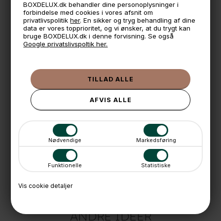
15 cm. bred.
BOXDELUX.dk behandler dine personoplysninger i
forbindelse med cookies i vores afsnit om
Kan sidde på en skabslåge/dør der er max 3,5 cm bred.
privatlivspolitik
her
. En sikker og tryg behandling af dine
* Husk at måle din dør inden du køber
data er vores topprioritet, og vi ønsker, at du trygt kan
bruge BOXDELUX.dk i denne forvisning. Se også
*Videoen viser produktet i sort. Denne du køber her er i
Google privatslivspoltik her.
hvid.
🕚 Bestil inden 11 & vi sender samme dag på hverdage
🧺 Kan du lægge varen i kurven, er den på lager
🌟 4,9 med over 1200 anmeldelser ★★★★★
📦 Fragtfri v. køb over 999,- ellers fra 49,- med GLS
Nødvendige
Markedsføring
💳 Betal med
📱 Kundeservice 50446800 (9-12)
Funktionelle
Statistiske
📧
Kundeservice
mail@boxdelux.dk
(24/7)
Vis cookie detaljer
ANDRE IDÉER