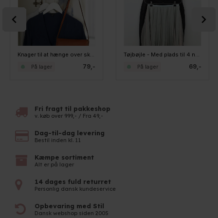
Knager til at hænge over skabslågen/døren - Elba, sæt med 4 stk. SORT
Tøjbøjle - Med plads til 4 nederdele
79,-
69,-
På lager
På lager
Fri fragt til pakkeshop
v. køb over 999,- / Fra 49,-
Dag-til-dag levering
Bestil inden kl. 11
Kæmpe sortiment
Alt er på lager
14 dages fuld returret
Personlig dansk kundeservice
Opbevaring med Stil
Dansk webshop siden 2005