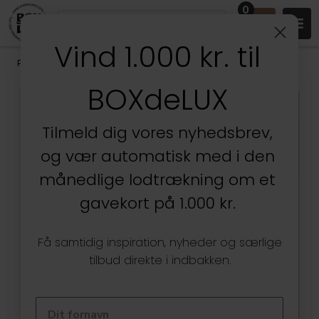
0
Vind 1.000 kr. til
Produkter
/
Entréen
/
Knager, bøjler & garderobe
BOXdeLUX
Tilmeld dig vores nyhedsbrev,
og vær automatisk med i den
månedlige lodtrækning om et
gavekort på 1.000 kr.
Få samtidig inspiration, nyheder og særlige
tilbud direkte i indbakken.