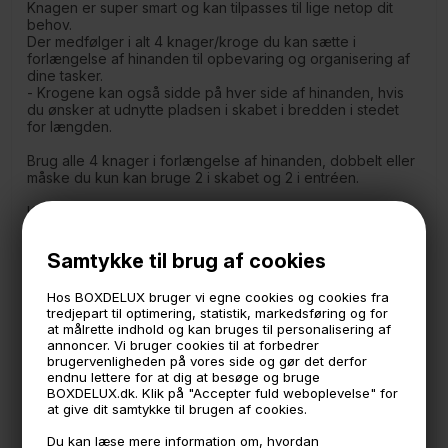
Knagen er super smart og kan tilpasses til lige netop dit
behov.
Der medfølger i alt 4 knager/kroge du kan sætte i
forlængelse af hinanden til opbevaring og organisering af
dine tasker.
- Krogene kan også sidde på hver side af hinanden, hvis
du ønsker at udnytte pladsen i skabet i bredden i stedet
for længden.
Brug alle 4 knager i forlængelse af hinanden, dobbelt eller
måske du kun kan bruge 2 i skabet og 2 i entréen.
Knagerne kan hænges op hen over en dør, på
garderobestangen i skabet eller de kan skrues direkte i
væggen/skabet.
Samtykke til brug af cookies
Du kan altså derfor hænge nogle i garderobeskabet og
nogle hen over skabslågen hvis det er det du har brug for.
Hos BOXDELUX bruger vi egne cookies og cookies fra
tredjepart til optimering, statistik, markedsføring og for
Medfølger:
at målrette indhold og kan bruges til personalisering af
4 store knager
annoncer. Vi bruger cookies til at forbedrer
1 krog til garderobestang
brugervenligheden på vores side og gør det derfor
1 holder til at sætte over døren.
endnu lettere for at dig at besøge og bruge
BOXDELUX.dk. Klik på "Accepter fuld weboplevelse" for
Hver knage måler:
at give dit samtykke til brugen af cookies.
34 cm. høj
13 cm. dyb
Du kan læse mere information om, hvordan