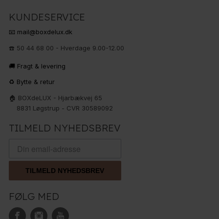
KUNDESERVICE
📧 mail@boxdelux.dk
☎️ 50 44 68 00 - Hverdage 9.00-12.00
🚚 Fragt & levering
♻️ Bytte & retur
🏠 BOXdeLUX - Hjarbækvej 65
8831 Løgstrup - CVR 30589092
TILMELD NYHEDSBREV
TILMELD NYHEDSBREV
FØLG MED