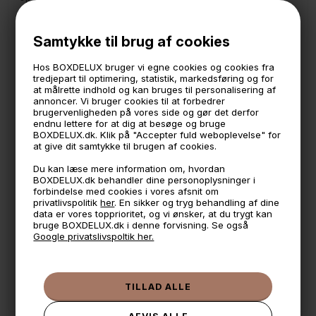
Den smarte skoreol kan tilpasses i bredden fra 34 cm. til 60
cm. så det passer ind lige præcis der hvor du ønsker.
Samtykke til brug af cookies
Reolen er lavet i sort malet metal
Hos BOXDELUX bruger vi egne cookies og cookies fra
Måler
tredjepart til optimering, statistik, markedsføring og for
34 cm. bred -> 60 cm.
at målrette indhold og kan bruges til personalisering af
12 cm. dyb
annoncer. Vi bruger cookies til at forbedrer
10 cm. høj
brugervenligheden på vores side og gør det derfor
endnu lettere for at dig at besøge og bruge
BOXDELUX.dk. Klik på "Accepter fuld weboplevelse" for
at give dit samtykke til brugen af cookies.
🕚 Bestil inden 11 & vi sender samme dag på hverdage
Du kan læse mere information om, hvordan
🧺 Kan du lægge varen i kurven, er den på lager
BOXDELUX.dk behandler dine personoplysninger i
forbindelse med cookies i vores afsnit om
🌟 4,9 med over 1200 anmeldelser ★★★★★
privatlivspolitik
her
. En sikker og tryg behandling af dine
data er vores topprioritet, og vi ønsker, at du trygt kan
📦 Fragtfri v. køb over 999,- ellers fra 49,- med GLS
bruge BOXDELUX.dk i denne forvisning. Se også
Google privatslivspoltik her.
💳 Betal med
📱 Kundeservice 50446800 (9-12)
📧
Kundeservice
mail@boxdelux.dk
(24/7)