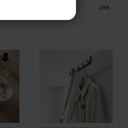
229,-
299,-
På lager