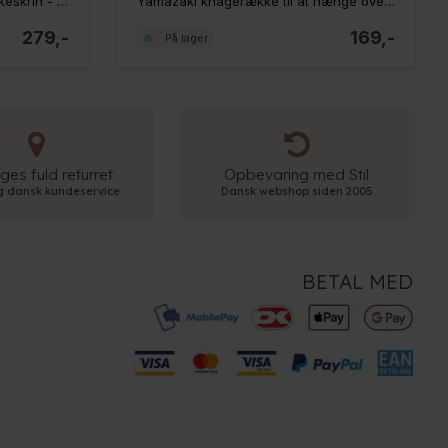
Yamazaki TOSCA Rundt Smykkeskrin - 5 rum med låg
Yamazaki knagerække til at hænge over døren - Sort
279,-
169,-
På lager
ges fuld returret
Opbevaring med Stil
ig dansk kundeservice
Dansk webshop siden 2005
BETAL MED