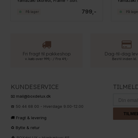
Yamazaki skoreol, Frame - Sort
799,-
På lager
På lage
Fri fragt til pakkeshop
Dag-til-dag lev
v. køb over 999,- / Fra 49,-
Bestil inden kl.
KUNDESERVICE
TILMEL
📧 mail@boxdelux.dk
☎️ 50 44 68 00 - Hverdage 9.00-12.00
TILME
🚚 Fragt & levering
♻️ Bytte & retur
🏠 BOXdeLUX - Hjarbækvej 65