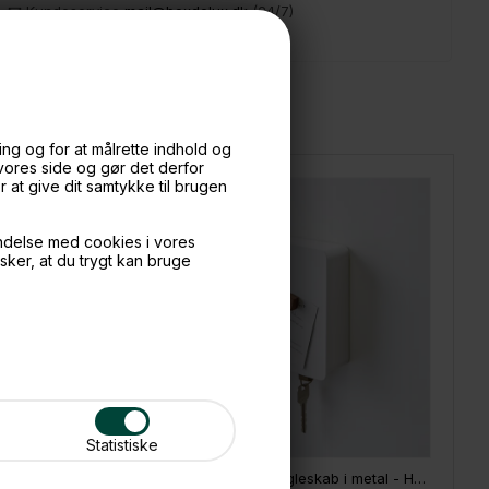
📧
Kundeservice
mail@boxdelux.dk
(24/7)
ng og for at målrette indhold og
 vores side og gør det derfor
at give dit samtykke til brugen
ndelse med cookies i vores
nsker, at du trygt kan bruge
Statistiske
Yamazaki magnetisk nøglebræt med bakke, Sort
Yamazaki Tower Nøgleskab i metal - Hvid