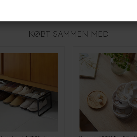
229,-
r
På lager
KØBT SAMMEN MED