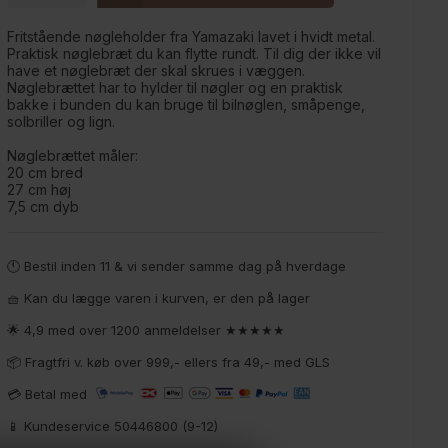
Fritstående nøgleholder fra Yamazaki lavet i hvidt metal.
Praktisk nøglebræt du kan flytte rundt. Til dig der ikke vil
have et nøglebræt der skal skrues i væggen.
Nøglebrættet har to hylder til nøgler og en praktisk
bakke i bunden du kan bruge til bilnøglen, småpenge,
solbriller og lign.
Nøglebrættet måler:
20 cm bred
27 cm høj
7,5 cm dyb
🕚 Bestil inden 11 & vi sender samme dag på hverdage
🧺 Kan du lægge varen i kurven, er den på lager
🌟 4,9 med over 1200 anmeldelser ★★★★★
📦 Fragtfri v. køb over 999,- ellers fra 49,- med GLS
💳 Betal med
📱 Kundeservice 50446800 (9-12)