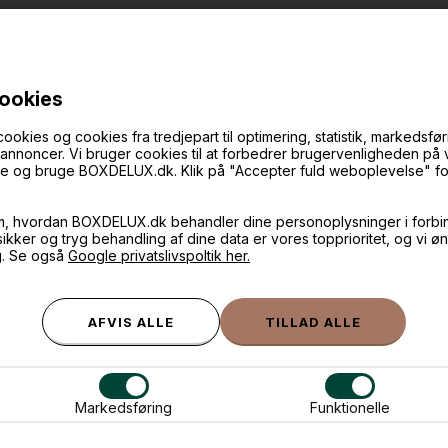
ANDRE IDÉER
cookies
ies og cookies fra tredjepart til optimering, statistik, markedsføri
f annoncer. Vi bruger cookies til at forbedrer brugervenligheden på
øge og bruge BOXDELUX.dk. Klik på "Accepter fuld weboplevelse" for 
m, hvordan BOXDELUX.dk behandler dine personoplysninger i forbi
 sikker og tryg behandling af dine data er vores topprioritet, og vi ø
g. Se også
Google privatslivspoltik her.
Markedsføring
Funktionelle
Yamazaki magnetisk nøglebræt med bakke, hvid