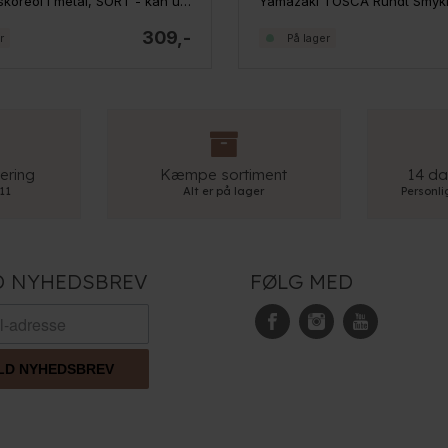
Yamazaki skoreol i metal, SORT - kan udvides - LOW
309,-
r
På lager
ering
Kæmpe sortiment
14 da
 11
Alt er på lager
Personl
D NYHEDSBREV
FØLG MED
LD NYHEDSBREV