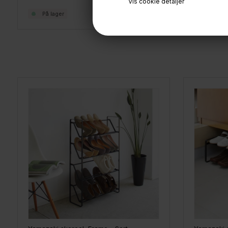
Vis cookie detaljer
299,-
På lager
På lage