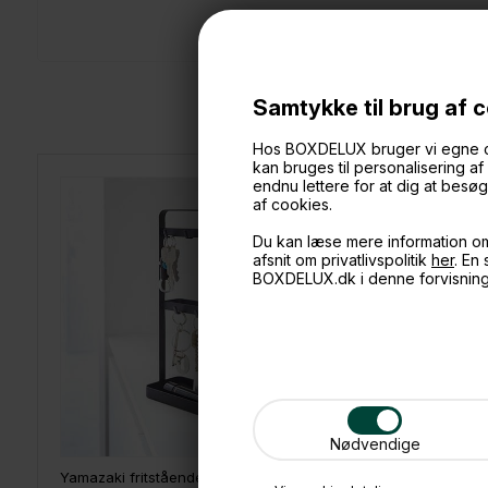
Samtykke til brug af 
Hos BOXDELUX bruger vi egne cook
kan bruges til personalisering a
endnu lettere for at dig at bes
af cookies.
Du kan læse mere information o
afsnit om privatlivspolitik
her
. En
BOXDELUX.dk i denne forvisnin
Nødvendige
Yamazaki fritstående nøglebræt, Sort