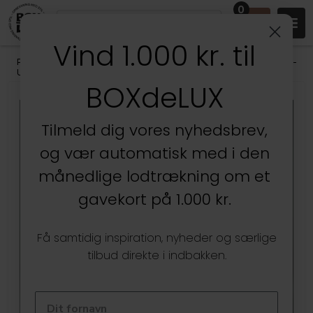
0
Vind 1.000 kr. til
Produkter
/
Stuen
/
Vaser, Krukker & Urtepotter
/
Stentøj og Keramik -
Urtepotter og Vaser
BOXdeLUX
SPAR
Tilmeld dig vores nyhedsbrev,
24%
og vær automatisk med i den
månedlige lodtrækning om et
gavekort på 1.000 kr.
Få samtidig inspiration, nyheder og særlige
tilbud direkte i indbakken.