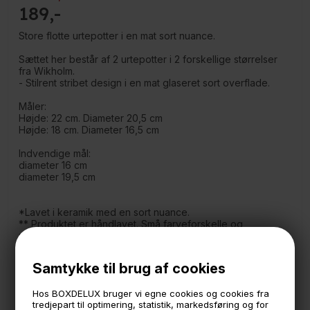
189
Store flotte urtepotter i en mat sort nuance.
Sættet her består af 2 urtepotter i 2 forskellige størrelser
fra Wikholm.
- Stilrent stribet design i en mat glaseret sort overflade.
Måler:
Højde: 22 cm. Diameter 20,5 cm
Højde: 18 cm. Diameter 16,5 cm
Indvendige mål:
diameter 16 cm
diameter 19,5 cm
*Lavet i keramik med en sort nuance.
** Produktet er håndlavet. Små farveforskelle og
urenheder i overfladen kan forekomme.
Samtykke til brug af cookies
🕚 Bestil inden 11 & vi sender samme dag på hverdage
Hos BOXDELUX bruger vi egne cookies og cookies fra
tredjepart til optimering, statistik, markedsføring og for