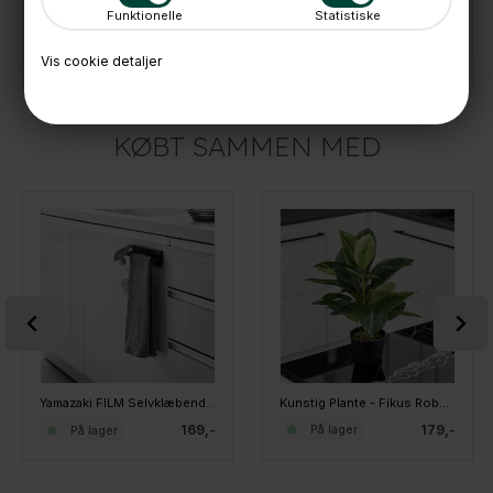
Funktionelle
Statistiske
Wikholm Sigrid Urtepotter - Sæt med 2 stk. - HVID
Wikholm LYKKE Urtepotteskjulere - Hvid, sæt med 3 stk.
249,-
189,-
299,-
På lager
På lager
Vis cookie detaljer
KØBT SAMMEN MED
Kunstig Plante - Fikus Robusta, Grøn, 37 cm
Yamazaki FILM Selvklæbende Viskestykkeholder, SORT
179,-
169,-
På lager
På lager