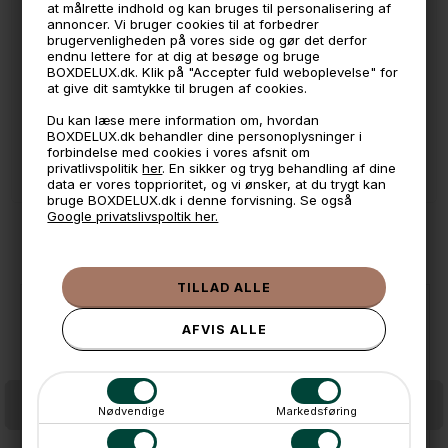
🧺 Kan du lægge varen i kurven, er den på lager
at målrette indhold og kan bruges til personalisering af
annoncer. Vi bruger cookies til at forbedrer
🌟 4,9 med over 1200 anmeldelser ★★★★★
brugervenligheden på vores side og gør det derfor
endnu lettere for at dig at besøge og bruge
📦 Fragtfri v. køb over 999,- ellers fra 49,- med GLS
BOXDELUX.dk. Klik på "Accepter fuld weboplevelse" for
at give dit samtykke til brugen af cookies.
💳 Betal med
Du kan læse mere information om, hvordan
📱 Kundeservice 50446800 (9-12)
BOXDELUX.dk behandler dine personoplysninger i
forbindelse med cookies i vores afsnit om
📧
Kundeservice
mail@boxdelux.dk
(24/7)
privatlivspolitik
her
. En sikker og tryg behandling af dine
data er vores topprioritet, og vi ønsker, at du trygt kan
bruge BOXDELUX.dk i denne forvisning. Se også
Google privatslivspoltik her.
ANDRE IDÉER
SPAR
24%
Nødvendige
Markedsføring