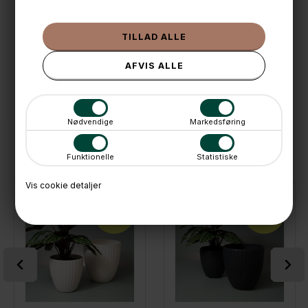
🌟 4,9 med over 1200 anmeldelser ★★★★★
📦 Fragtfri v. køb over 999,- ellers fra 49,- med GLS
💳 Betal med
📱 Kundeservice 50446800 (9-12)
📧
Kundeservice
mail@boxdelux.dk
(24/7)
Nødvendige
Markedsføring
ANDRE IDÉER
Funktionelle
Statistiske
Vis cookie detaljer
SPAR
SPAR
24%
24%