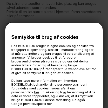
De stilrene urtepotter er lavet i hård plast og kan bruges
såvel udendørs som indendørs.
Perfekt til en lidt større plante i hjemmet, foran hoveddøren
eller på terrassen.
Mål:
Lille:
Samtykke til brug af cookies
25 x 25 cm.
24 cm. indvendig diameter
Hos BOXDELUX bruger vi egne cookies og cookies fra
Stor:
tredjepart til optimering, statistik, markedsføring og for
30 x 30 cm.
at målrette indhold og kan bruges til personalisering af
28 cm. indvendig diameter
annoncer. Vi bruger cookies til at forbedrer
brugervenligheden på vores side og gør det derfor
- Urtepotterne har begge huller i bunden til dræn.
endnu lettere for at dig at besøge og bruge
BOXDELUX.dk. Klik på "Accepter fuld weboplevelse" for
Der medfølger 2 propper til hullerne hvis man ikke ønsker
at give dit samtykke til brugen af cookies.
dræn.
Du kan læse mere information om, hvordan
* Lavet i genbrugsplast
BOXDELUX.dk behandler dine personoplysninger i
forbindelse med cookies i vores afsnit om
privatlivspolitik
her
. En sikker og tryg behandling af dine
🕚 Bestil inden 11 & vi sender samme dag på hverdage
data er vores topprioritet, og vi ønsker, at du trygt kan
bruge BOXDELUX.dk i denne forvisning. Se også
🧺 Kan du lægge varen i kurven, er den på lager
Google privatslivspoltik her.