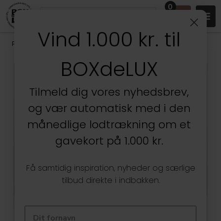
0
Vind 1.000 kr. til
Produkter
/
Stuen
/
Vaser, Krukker & Urtepotter
BOXdeLUX
SPAR
48%
Tilmeld dig vores nyhedsbrev,
og vær automatisk med i den
månedlige lodtrækning om et
gavekort på 1.000 kr.
Få samtidig inspiration, nyheder og særlige
tilbud direkte i indbakken.