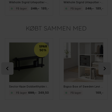
Wikholm Sigrid Urtepotter - Sæt med 2 stk. - HVID
Wikholm Sigrid Urtepotter - Sæt med 2 stk. - SORT
249,-
189,-
249,-
189,-
På lager
På lager
KØBT SAMMEN MED
SPAR
50%
Sector Kaze Dobbelthylde i metal - Sort
Bigso Box of Sweden Levi Rumdelerkasse - Sort med låg
699,-
349,50
169,-
På lager
På lager