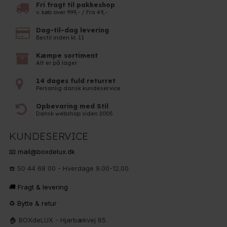
Fri fragt til pakkeshop
v. køb over 999,- / Fra 49,-
Dag-til-dag levering
Bestil inden kl. 11
Kæmpe sortiment
Alt er på lager
14 dages fuld returret
Personlig dansk kundeservice
Opbevaring med Stil
Dansk webshop siden 2005
KUNDESERVICE
📧 mail@boxdelux.dk
☎️ 50 44 68 00 - Hverdage 9.00-12.00
🚚 Fragt & levering
♻️ Bytte & retur
🏠 BOXdeLUX - Hjarbækvej 65