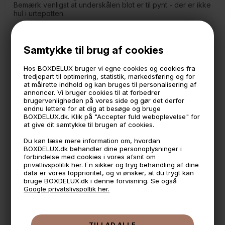
Bemærk venligst at underskålen blot er til pynt - der er ikke
hul i urtepotten.
Måler
udvendige
mål:
Lille: 11,7 cm. i diameter. 10,7 cm. høj
Mellem: 14 cm. i diameter. 13 cm. høj
Samtykke til brug af cookies
Stor: 16,3 cm. i diameter. 13,7 cm. høj
Hos BOXDELUX bruger vi egne cookies og cookies fra
Måler
indvendige
mål:
tredjepart til optimering, statistik, markedsføring og for
Lille: 10,2 cm. i diameter. 10 cm. høj
at målrette indhold og kan bruges til personalisering af
Mellem: 12,2 cm. i diameter. 12 cm. høj
annoncer. Vi bruger cookies til at forbedrer
Stor: 14 cm. i diameter. 14,5 cm. høj
brugervenligheden på vores side og gør det derfor
endnu lettere for at dig at besøge og bruge
- Lavet i dolomite keramik med en sennepsgul glasering.
BOXDELUX.dk. Klik på "Accepter fuld weboplevelse" for
at give dit samtykke til brugen af cookies.
Du kan læse mere information om, hvordan
🕚 Bestil inden 11 & vi sender samme dag på hverdage
BOXDELUX.dk behandler dine personoplysninger i
forbindelse med cookies i vores afsnit om
🧺 Kan du lægge varen i kurven, er den på lager
privatlivspolitik
her
. En sikker og tryg behandling af dine
data er vores topprioritet, og vi ønsker, at du trygt kan
🌟 4,9 med over 1200 anmeldelser ★★★★★
bruge BOXDELUX.dk i denne forvisning. Se også
Google privatslivspoltik her.
📦 Fragtfri v. køb over 999,- ellers fra 49,- med GLS
💳 Betal med