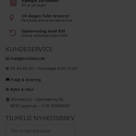
Kæmpe sortiment
Alt er på lager
14 dages fuld returret
Personlig dansk kundeservice
Opbevaring med Stil
Dansk webshop siden 2005
KUNDESERVICE
📧 mail@boxdelux.dk
☎️ 50 44 68 00 - Hverdage 9.00-12.00
🚚 Fragt & levering
♻️ Bytte & retur
🏠 BOXdeLUX - Hjarbækvej 65
8831 Løgstrup - CVR 30589092
TILMELD NYHEDSBREV