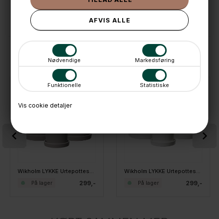
📱 Kundeservice 50446800 (9-12)
📧
Kundeservice
mail@boxdelux.dk
(24/7)
ANDRE IDÉER
Nødvendige
Markedsføring
Funktionelle
Statistiske
Vis cookie detaljer
Wikholm LYKKE Urtepotteskjulere - Lys Grå, sæt med 3 stk.
Wikholm LYKKE Urtepotteskjulere - Hvid, sæt med 3 stk.
299,-
299,-
På lager
På lager