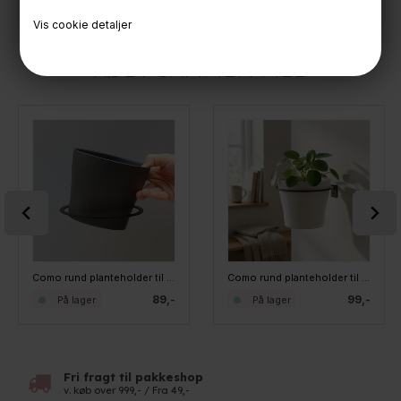
Vis cookie detaljer
KØBT SAMMEN MED
Como rund planteholder til væg - Sort. Medium
Como rund planteholder til væg - Sort. Large
89,-
99,-
På lager
På lager
Fri fragt til pakkeshop
v. køb over 999,- / Fra 49,-