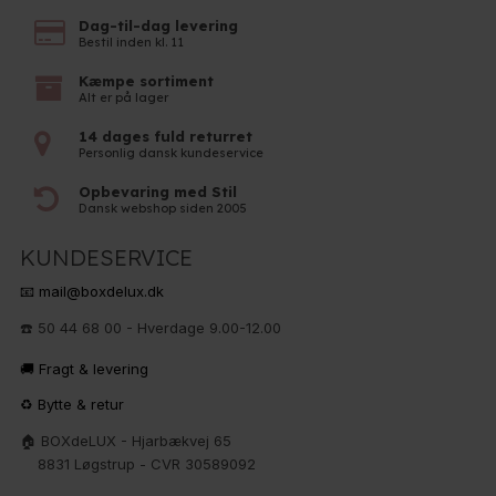
Dag-til-dag levering
Bestil inden kl. 11
Kæmpe sortiment
Alt er på lager
14 dages fuld returret
Personlig dansk kundeservice
Opbevaring med Stil
Dansk webshop siden 2005
KUNDESERVICE
📧 mail@boxdelux.dk
☎️ 50 44 68 00 - Hverdage 9.00-12.00
🚚 Fragt & levering
♻️ Bytte & retur
🏠 BOXdeLUX - Hjarbækvej 65
8831 Løgstrup - CVR 30589092