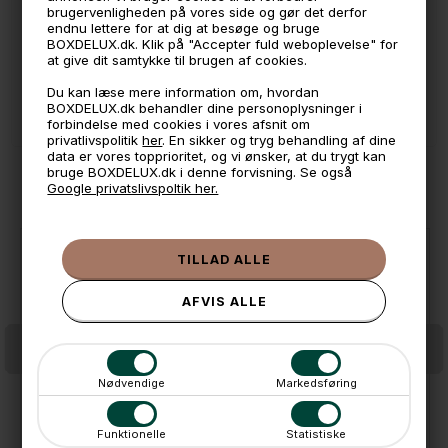
📦 Fragtfri v. køb over 999,- ellers fra 49,- med GLS
brugervenligheden på vores side og gør det derfor
endnu lettere for at dig at besøge og bruge
💳 Betal med
BOXDELUX.dk. Klik på "Accepter fuld weboplevelse" for
at give dit samtykke til brugen af cookies.
📱 Kundeservice 50446800 (9-12)
Du kan læse mere information om, hvordan
📧
Kundeservice
mail@boxdelux.dk
(24/7)
BOXDELUX.dk behandler dine personoplysninger i
forbindelse med cookies i vores afsnit om
privatlivspolitik
her
. En sikker og tryg behandling af dine
data er vores topprioritet, og vi ønsker, at du trygt kan
bruge BOXDELUX.dk i denne forvisning. Se også
ANDRE IDÉER
Google privatslivspoltik her.
Nødvendige
Markedsføring
Verona Urtepotteskjuler - Antracit. Large
Verona Urtepotteskjuler - Antracit. Small
Funktionelle
Statistiske
59,-
39,-
På lager
På lager