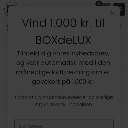
0
Vind 1.000 kr. til
Produkter
/
Stuen
/
Vaser, Krukker & Urtepotter
/
Stentøj og Keramik -
Urtepotter og Vaser
BOXdeLUX
Tilmeld dig vores nyhedsbrev,
og vær automatisk med i den
månedlige lodtrækning om et
gavekort på 1.000 kr.
Få samtidig inspiration, nyheder og særlige
tilbud direkte i indbakken.