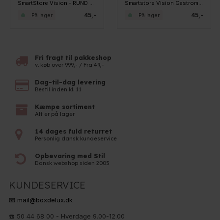
SmartStore Vision - RUND opbevaringsbøtte til tørvarer - 0,75 liter
Smartstore Vision Gastromax lunchbox 0,6L
45,-
45,-
På lager
På lager
Fri fragt til pakkeshop
v. køb over 999,- / Fra 49,-
Dag-til-dag levering
Bestil inden kl. 11
Kæmpe sortiment
Alt er på lager
14 dages fuld returret
Personlig dansk kundeservice
Opbevaring med Stil
Dansk webshop siden 2005
KUNDESERVICE
📧 mail@boxdelux.dk
☎️ 50 44 68 00 - Hverdage 9.00-12.00