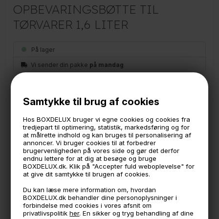
OPBEVARINGSBØTTE TIL
TØRVARER 1,6 LITER
På lager
Vi sender din pakke
på mandag
69
Samtykke til brug af cookies
Del af en serie af bøtter til tørvarer og kolonial med
gennemsigtigt låg - specielt udviklet til dig der opbevarer
dine tørvarer i skuffer.
Hos BOXDELUX bruger vi egne cookies og cookies fra
Derved har du nemt overblik over indholdet oppefra.
tredjepart til optimering, statistik, markedsføring og for
SmartStore Vision/GastoMax serien bruges til nødder, gryn,
at målrette indhold og kan bruges til personalisering af
annoncer. Vi bruger cookies til at forbedrer
mel, cornflakes, ris, pasta og andre tørvarer.
brugervenligheden på vores side og gør det derfor
endnu lettere for at dig at besøge og bruge
Eksempler på hvad den kan indeholde: 1 kilo mel. 500 gram
BOXDELUX.dk. Klik på "Accepter fuld weboplevelse" for
kaffe.
at give dit samtykke til brugen af cookies.
Lufttæt boks, der gerne må komme i opvaskemaskine.
Du kan læse mere information om, hvordan
BPA fri plast, fremstillet i Finland.
BOXDELUX.dk behandler dine personoplysninger i
forbindelse med cookies i vores afsnit om
Denne boks på 1,6 liter måler
privatlivspolitik
her
. En sikker og tryg behandling af dine
12,5 x 9 og 20 cm i højden