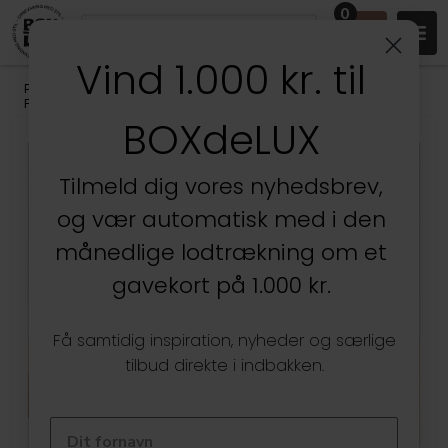
0
Vind 1.000 kr. til
Produkter
/
Køkken
/
Køkkenopbevaring
/
Bøtter med Låg til
Fødevarer
BOXdeLUX
Tilmeld dig vores nyhedsbrev,
og vær automatisk med i den
månedlige lodtrækning om et
gavekort på 1.000 kr.
Få samtidig inspiration, nyheder og særlige
tilbud direkte i indbakken.