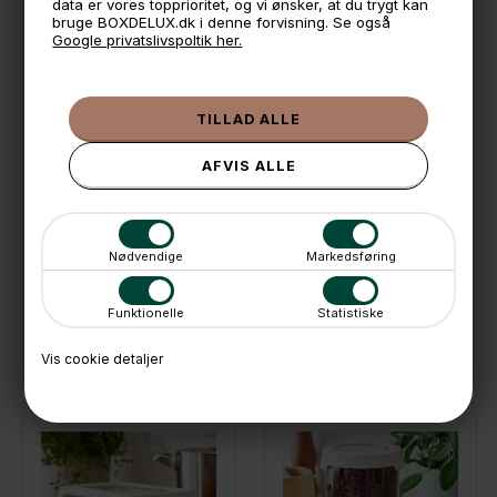
data er vores topprioritet, og vi ønsker, at du trygt kan
bruge BOXDELUX.dk i denne forvisning. Se også
Google privatslivspoltik her.
🕚 Bestil inden 11 & vi sender samme dag på hverdage
🧺 Kan du lægge varen i kurven, er den på lager
🌟 4,9 med over 1200 anmeldelser ★★★★★
📦 Fragtfri v. køb over 999,- ellers fra 49,- med GLS
💳 Betal med
📱 Kundeservice 50446800 (9-12)
Nødvendige
Markedsføring
📧
Kundeservice
mail@boxdelux.dk
(24/7)
Funktionelle
Statistiske
Vis cookie detaljer
ANDRE IDÉER