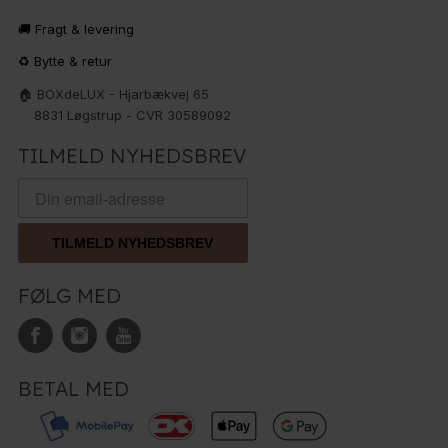
🚚 Fragt & levering
♻️ Bytte & retur
🏠 BOXdeLUX - Hjarbækvej 65
8831 Løgstrup - CVR 30589092
TILMELD NYHEDSBREV
TILMELD NYHEDSBREV
FØLG MED
BETAL MED