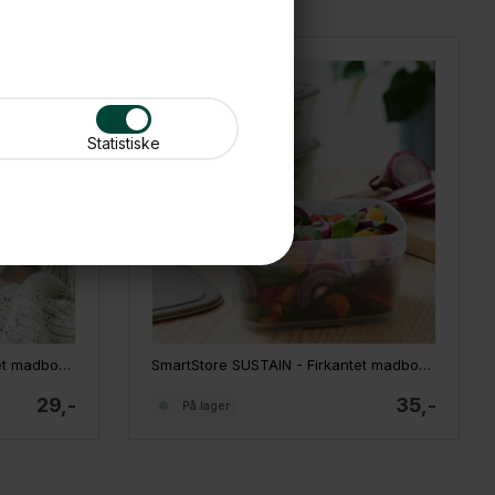
Statistiske
SmartStore SUSTAIN - Firkantet madboks - Earl Grey, 0,8 L
SmartStore SUSTAIN - Firkantet madboks - Earl Grey, 1 L
29,-
35,-
På lager