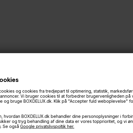
cookies
ies og cookies fra tredjepart til optimering, statistik, markedsføri
f annoncer. Vi bruger cookies til at forbedrer brugervenligheden på
øge og bruge BOXDELUX.dk. Klik på "Accepter fuld weboplevelse" for 
m, hvordan BOXDELUX.dk behandler dine personoplysninger i forbi
 sikker og tryg behandling af dine data er vores topprioritet, og vi ø
g. Se også
Google privatslivspoltik her.
ANDRE IDÉER