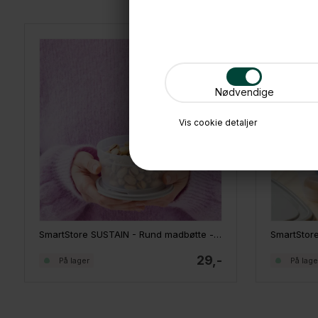
Nødvendige
Vis cookie detaljer
SmartStore SUSTAIN - Rund madbøtte - Earl Grey, 0,45 L
29,-
På lager
På lage