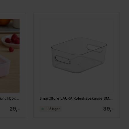
Smartstore Vision Gastromax lunchbox 0,3L
SmartStore LAURA Køleskabskasse SMALL
29,-
39,-
På lager