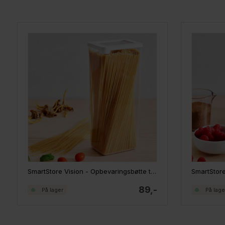
SmartStore Vision - Opbevaringsbøtte til tørvarer 2,25 liter
89,-
På lager
På lage