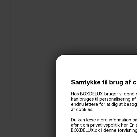
Samtykke til brug af 
Hos BOXDELUX bruger vi egne cook
kan bruges til personalisering a
endnu lettere for at dig at bes
af cookies.
Du kan læse mere information o
afsnit om privatlivspolitik
her
. En
BOXDELUX.dk i denne forvisnin