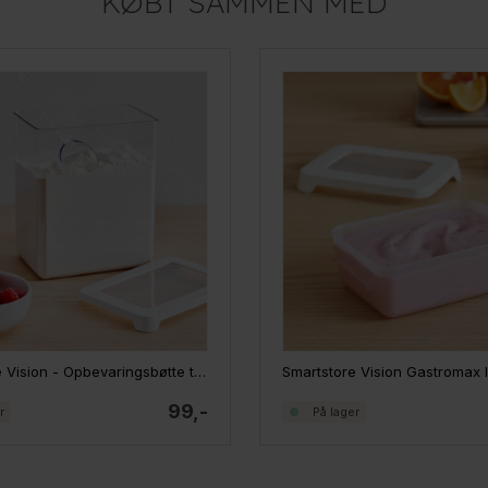
KØBT SAMMEN MED
SmartStore Vision - Opbevaringsbøtte til tørvarer 3,5 liter
99,-
r
På lager