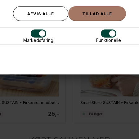
Markedsføring
Funktionelle
SmartStore SUSTAIN - Firkantet madbøtte - Earl Grey, 0,5 L
25,-
r
På lager