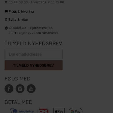
☎️ 50 44 68 00 - Hverdage 9.00-12.00
🚚 Fragt & levering
♻️ Bytte & retur
🏠 BOXdeLUX - Hjarbækvej 65
8831 Løgstrup - CVR 30589092
TILMELD NYHEDSBREV
TILMELD NYHEDSBREV
FØLG MED
BETAL MED