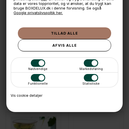
data er vores topprioritet, og vi ønsker, at du trygt kan
massebalancemetoden.
bruge BOXDELUX.dk i denne forvisning. Se også
Google privatslivspoltik her.
🕚 Bestil inden 11 & vi sender samme dag på hverdage
🧺 Kan du lægge varen i kurven, er den på lager
🌟 4,9 med over 1200 anmeldelser ★★★★★
📦 Fragtfri v. køb over 999,- ellers fra 49,- med GLS
💳 Betal med
📱 Kundeservice 50446800 (9-12)
Nødvendige
Markedsføring
📧
Kundeservice
mail@boxdelux.dk
(24/7)
Funktionelle
Statistiske
Vis cookie detaljer
ANDRE IDÉER