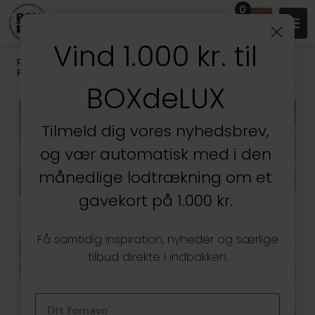
0
Vind 1.000 kr. til
Produkter
/
Køkken
/
Køkkenopbevaring
/
Bøtter med Låg til
Fødevarer
BOXdeLUX
Tilmeld dig vores nyhedsbrev,
og vær automatisk med i den
månedlige lodtrækning om et
gavekort på 1.000 kr.
Få samtidig inspiration, nyheder og særlige
tilbud direkte i indbakken.