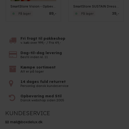
SmartStore Vision - Opbevaringsbøtte til tørvarer 2,25 liter
SmartStore SUSTAIN Dressingbæger - Earl Grey, 4 stk.
89,-
39,-
På lager
På lager
Fri fragt til pakkeshop
v. køb over 999,- / Fra 49,-
Dag-til-dag levering
Bestil inden kl. 11
Kæmpe sortiment
Alt er på lager
14 dages fuld returret
Personlig dansk kundeservice
Opbevaring med Stil
Dansk webshop siden 2005
KUNDESERVICE
📧 mail@boxdelux.dk