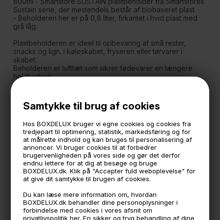
800ml - Smartstore SUSTAIN plastbeholder fra Smartstores
Sustain serie, der mestendels består af biobaseret plast.
- Beholderen her er på 0,8 liter, firkantet i hvid plast med
grå låg.
Plastbeholderen er ideel til opbevaring af små rester,
snacks og lign. i køleskabet, fryseren eller tørvarer i
skabet.
Beholderen er lufttæt som sikrer fødevarer en længere
holdbarhed.
Brug også beholderen som madkasse i det daglige, når i
skal på tur og meget mere.
Samtykke til brug af cookies
Plastkassen er fremstillet af 80% biobaseret plast.
Hos BOXDELUX bruger vi egne cookies og cookies fra
BPA fri
tredjepart til optimering, statistik, markedsføring og for
at målrette indhold og kan bruges til personalisering af
Måler
annoncer. Vi bruger cookies til at forbedrer
16,5 x 12,5 cm.
brugervenligheden på vores side og gør det derfor
6,5 cm. høj
endnu lettere for at dig at besøge og bruge
Indhold: 800 ml.
BOXDELUX.dk. Klik på "Accepter fuld weboplevelse" for
at give dit samtykke til brugen af cookies.
*Tåler fryser, opvask og mikroovn(uden låg)
Du kan læse mere information om, hvordan
- Produceret i Finland
BOXDELUX.dk behandler dine personoplysninger i
- Dette produkt er lavet af 80 % biobaseret plast. Det
forbindelse med cookies i vores afsnit om
privatlivspolitik
her
. En sikker og tryg behandling af dine
biobaserede indhold allokeres ved hjælp af ISCC-