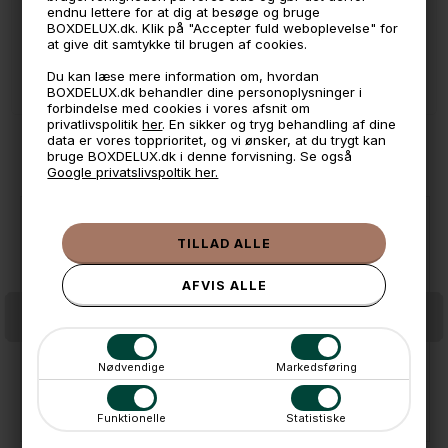
💳 Betal med
endnu lettere for at dig at besøge og bruge
BOXDELUX.dk. Klik på "Accepter fuld weboplevelse" for
📱 Kundeservice 50446800 (9-12)
at give dit samtykke til brugen af cookies.
📧
Kundeservice
mail@boxdelux.dk
(24/7)
Du kan læse mere information om, hvordan
BOXDELUX.dk behandler dine personoplysninger i
forbindelse med cookies i vores afsnit om
privatlivspolitik
her
. En sikker og tryg behandling af dine
data er vores topprioritet, og vi ønsker, at du trygt kan
ANDRE IDÉER
bruge BOXDELUX.dk i denne forvisning. Se også
Google privatslivspoltik her.
Nødvendige
Markedsføring
SmartStore Skuffekasse 20x30 cm. WHITE
SmartStore Skuffekasse 30x10 cm. CLEAR
55,-
35,-
På lager
På lager
Funktionelle
Statistiske