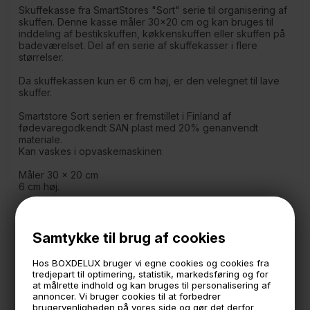
Skuffekasse fra SmartStores "Sort" serie til organisering af
skuffen. Denne kasse måler 30x20 cm og kan bruges til
inddeling af bestikskuffen, køkkenskuffen eller skuffen på
badeværelset. Del af en serie af skuffekasser i flere
størrelser.
Da skuffekassen kun er 6 cm høj, er den velegnet til lave
skuffer.
Smartstore Sort serien er fremstillet i Finland af
fødevaregodkendt SAN plast med 20% genanvendt
materiale.
Kan vaskes i opvaskemaskinen
Måler 30 x 20 cm
6 cm høj.
🕚 Bestil inden 11 & vi sender samme dag på hverdage
Samtykke til brug af cookies
🧺 Kan du lægge varen i kurven, er den på lager
Hos BOXDELUX bruger vi egne cookies og cookies fra
🌟 4,9 med over 1200 anmeldelser ★★★★★
tredjepart til optimering, statistik, markedsføring og for
at målrette indhold og kan bruges til personalisering af
📦 Fragtfri v. køb over 999,- ellers fra 49,- med GLS
annoncer. Vi bruger cookies til at forbedrer
brugervenligheden på vores side og gør det derfor