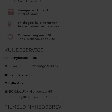
Bestil inden kl. 11
Kæmpe sortiment
Alt er på lager
14 dages fuld returret
Personlig dansk kundeservice
Opbevaring med Stil
Dansk webshop siden 2005
KUNDESERVICE
📧 mail@boxdelux.dk
☎️ 50 44 68 00 - Hverdage 9.00-12.00
🚚 Fragt & levering
♻️ Bytte & retur
🏠 BOXdeLUX - Hjarbækvej 65
8831 Løgstrup - CVR 30589092
TILMELD NYHEDSBREV