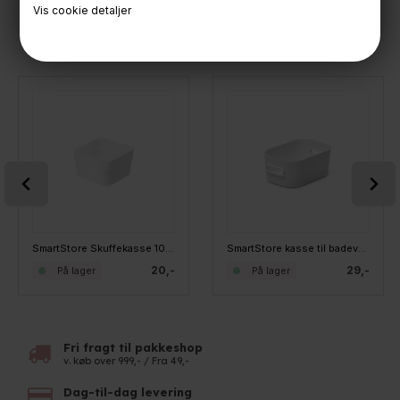
Vis cookie detaljer
KØBT SAMMEN MED
SmartStore Skuffekasse 10x10 cm. WHITE
SmartStore kasse til badeværelset OLIVIA XS - HVID
20,-
29,-
På lager
På lager
Fri fragt til pakkeshop
v. køb over 999,- / Fra 49,-
Dag-til-dag levering