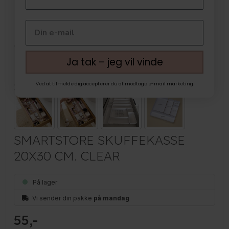
Ja tak – jeg vil vinde
Ved at tilmelde dig accepterer du at modtage e-mail marketing
SMARTSTORE SKUFFEKASSE
20X30 CM. CLEAR
På lager
Vi sender din pakke
på mandag
55