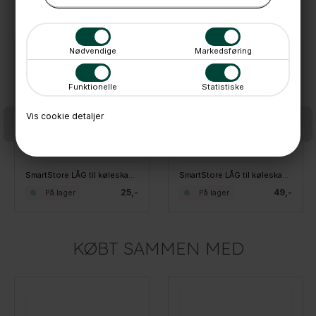
ANDRE IDÉER
Nødvendige
Markedsføring
Funktionelle
Statistiske
Vis cookie detaljer
SmartStore LÅG til køleskabskasse str. Small - BAMBUS
SmartStore LÅG til køleskabskasse str. Medium - BAMBUS
25,-
49,-
På lager
På lager
KØBT SAMMEN MED