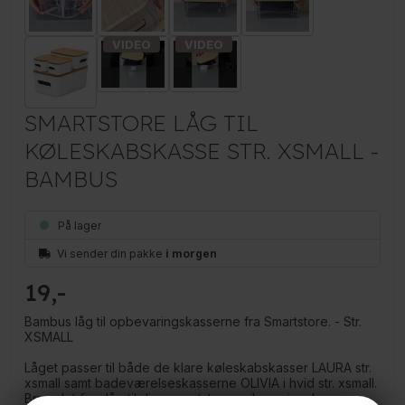
SMARTSTORE LÅG TIL
KØLESKABSKASSE STR. XSMALL -
BAMBUS
På lager
Vi sender din pakke
i morgen
19
Bambus låg til opbevaringskasserne fra Smartstore. - Str.
XSMALL
Låget passer til både de klare køleskabskasser LAURA str.
xsmall samt badeværelseskasserne OLIVIA i hvid str. xsmall.
Brug det fine låg til dine smartstore opbevaringskasser