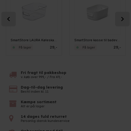
SmartStore LAURA Køleskabskasse XS
SmartStore kasse til badeværelset OLIVIA XS - HVID
29,-
29,-
På lager
På lager
Fri fragt til pakkeshop
v. køb over 999,- / Fra 49,-
Dag-til-dag levering
Bestil inden kl. 11
Kæmpe sortiment
Alt er på lager
14 dages fuld returret
Personlig dansk kundeservice