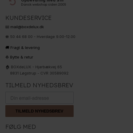
Opbevaring med Stil
Dansk webshop siden 2005
KUNDESERVICE
📧 mail@boxdelux.dk
☎️ 50 44 68 00 - Hverdage 9.00-12.00
🚚 Fragt & levering
♻️ Bytte & retur
🏠 BOXdeLUX - Hjarbækvej 65
8831 Løgstrup - CVR 30589092
TILMELD NYHEDSBREV
TILMELD NYHEDSBREV
FØLG MED