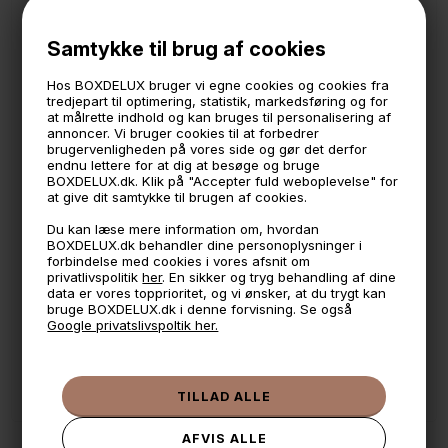
rundt i hjemmet og organisere køkkenskuffer og skabe,
badeværelset, kontoret og meget mere. Bambus låget
giver kasserne et varmt og personligt strejf og så giver det
Samtykke til brug af cookies
bare kasserne lidt mere stil.
Hos BOXDELUX bruger vi egne cookies og cookies fra
Dette er låget str. xsmall. Kassen købes separat.
tredjepart til optimering, statistik, markedsføring og for
at målrette indhold og kan bruges til personalisering af
*Fremstillet af rå bambustræ
annoncer. Vi bruger cookies til at forbedrer
brugervenligheden på vores side og gør det derfor
endnu lettere for at dig at besøge og bruge
BOXDELUX.dk. Klik på "Accepter fuld weboplevelse" for
🕚 Bestil inden 11 & vi sender samme dag på hverdage
at give dit samtykke til brugen af cookies.
🧺 Kan du lægge varen i kurven, er den på lager
Du kan læse mere information om, hvordan
BOXDELUX.dk behandler dine personoplysninger i
🌟 4,9 med over 1200 anmeldelser ★★★★★
forbindelse med cookies i vores afsnit om
privatlivspolitik
her
. En sikker og tryg behandling af dine
📦 Fragtfri v. køb over 999,- ellers fra 49,- med GLS
data er vores topprioritet, og vi ønsker, at du trygt kan
bruge BOXDELUX.dk i denne forvisning. Se også
💳 Betal med
Google privatslivspoltik her.
📱 Kundeservice 50446800 (9-12)
📧
Kundeservice
mail@boxdelux.dk
(24/7)