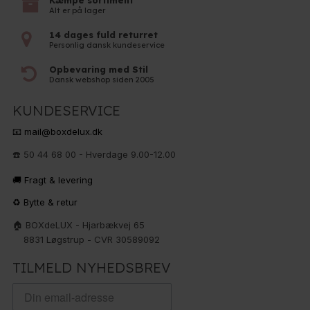
Kæmpe sortiment
Alt er på lager
14 dages fuld returret
Personlig dansk kundeservice
Opbevaring med Stil
Dansk webshop siden 2005
KUNDESERVICE
📧 mail@boxdelux.dk
☎️ 50 44 68 00 - Hverdage 9.00-12.00
🚚 Fragt & levering
♻️ Bytte & retur
🏠 BOXdeLUX - Hjarbækvej 65
8831 Løgstrup - CVR 30589092
TILMELD NYHEDSBREV