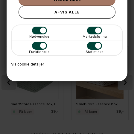
📱 Kundeservice 50446800 (9-12)
📧
Kundeservice
mail@boxdelux.dk
(24/7)
ANDRE IDÉER
Nødvendige
Markedsføring
Funktionelle
Statistiske
Vis cookie detaljer
SmartStore Essence Box, Large, Salviegrøn
SmartStore Essence Box, Large, Off white
39,-
39,-
På lager
På lager