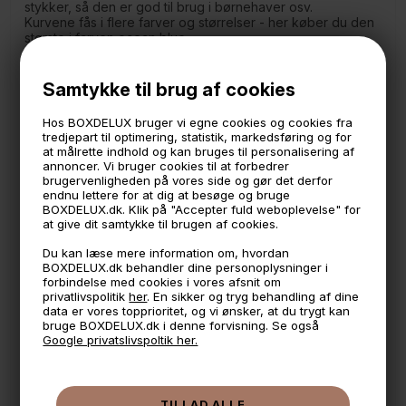
stykker, så den er god til brug i børnehaver osv.
Kurvene fås i flere farver og størrelser - her køber du den
største i farven ocean blue
Længde: 36,5 cm
Bredde: 27 cm
Samtykke til brug af cookies
Højde: 15 cm
Hos BOXDELUX bruger vi egne cookies og cookies fra
Indhold: 11,4 liter
tredjepart til optimering, statistik, markedsføring og for
Produceret i Sverige
at målrette indhold og kan bruges til personalisering af
Kan tåle fryser
annoncer. Vi bruger cookies til at forbedrer
PP plast med 90% genbrugsplast
brugervenligheden på vores side og gør det derfor
endnu lettere for at dig at besøge og bruge
BOXDELUX.dk. Klik på "Accepter fuld weboplevelse" for
at give dit samtykke til brugen af cookies.
Du kan læse mere information om, hvordan
🕚 Bestil inden 11 & vi sender samme dag på hverdage
BOXDELUX.dk behandler dine personoplysninger i
forbindelse med cookies i vores afsnit om
🧺 Kan du lægge varen i kurven, er den på lager
privatlivspolitik
her
. En sikker og tryg behandling af dine
data er vores topprioritet, og vi ønsker, at du trygt kan
🌟 4,9 med over 1200 anmeldelser ★★★★★
bruge BOXDELUX.dk i denne forvisning. Se også
Google privatslivspoltik her.
📦 Fragtfri v. køb over 999,- ellers fra 49,- med GLS
💳 Betal med