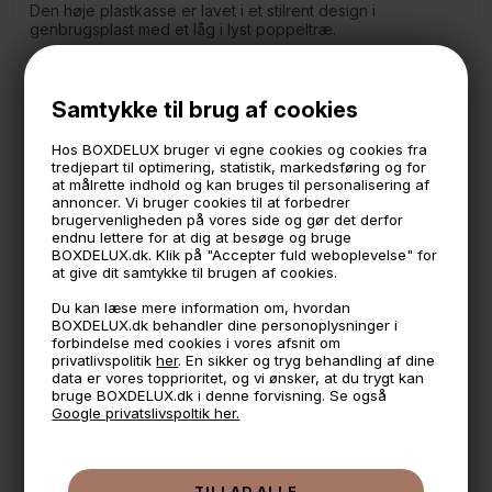
Den høje plastkasse er lavet i et stilrent design i
genbrugsplast med et låg i lyst poppeltræ.
Der medfølger et trælåg.
Pose i mesh til at sætte i beholderen til fx vasketøj
medfølger ikke, men kan tilkøbes.
Samtykke til brug af cookies
Måler:
Hos BOXDELUX bruger vi egne cookies og cookies fra
36 x 36 cm.
tredjepart til optimering, statistik, markedsføring og for
58 cm. høj
at målrette indhold og kan bruges til personalisering af
Indhold: 53 liter
annoncer. Vi bruger cookies til at forbedrer
brugervenligheden på vores side og gør det derfor
- Lavet i genbrugsplast
endnu lettere for at dig at besøge og bruge
- Produceret i Finland
BOXDELUX.dk. Klik på "Accepter fuld weboplevelse" for
at give dit samtykke til brugen af cookies.
Du kan læse mere information om, hvordan
🕚 Bestil inden 11 & vi sender samme dag på hverdage
BOXDELUX.dk behandler dine personoplysninger i
forbindelse med cookies i vores afsnit om
🧺 Kan du lægge varen i kurven, er den på lager
privatlivspolitik
her
. En sikker og tryg behandling af dine
data er vores topprioritet, og vi ønsker, at du trygt kan
🌟 4,9 med over 1200 anmeldelser ★★★★★
bruge BOXDELUX.dk i denne forvisning. Se også
Google privatslivspoltik her.
📦 Fragtfri v. køb over 999,- ellers fra 49,- med GLS
💳 Betal med