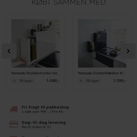
KØBT SAMMEN MED
Yamazaki Krydderiholder med skuffe - Hvid
Yamazaki Dobbeltdækker Krydderiholder med 2 skuffer - Sort
1.089,-
1.399,-
På lager
På lager
Fri fragt til pakkeshop
v. køb over 999,- / Fra 49,-
Dag-til-dag levering
Bestil inden kl. 11