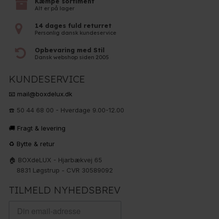
Kæmpe sortiment
Alt er på lager
14 dages fuld returret
Personlig dansk kundeservice
Opbevaring med Stil
Dansk webshop siden 2005
KUNDESERVICE
📧 mail@boxdelux.dk
☎️ 50 44 68 00 - Hverdage 9.00-12.00
🚚 Fragt & levering
♻️ Bytte & retur
🏠 BOXdeLUX - Hjarbækvej 65
8831 Løgstrup - CVR 30589092
TILMELD NYHEDSBREV