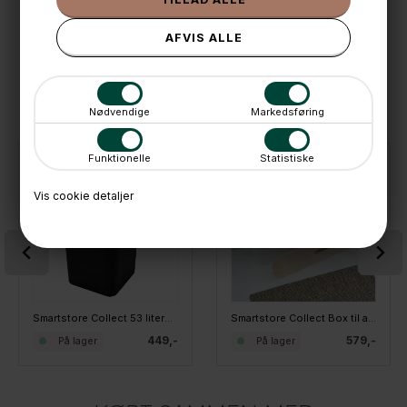
📱 Kundeservice 50446800 (9-12)
📧
Kundeservice
mail@boxdelux.dk
(24/7)
ANDRE IDÉER
Nødvendige
Markedsføring
Funktionelle
Statistiske
Vis cookie detaljer
Smartstore Collect 53 liters plastbeholder med låg - Sort
Smartstore Collect Box til affaldssortering - 46L SLIM - Hvid
449,-
579,-
På lager
På lager