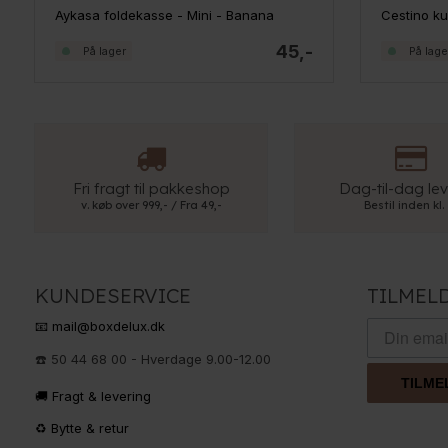
Aykasa foldekasse - Mini - Banana
Cestino ku
45,-
På lager
På lage
Fri fragt til pakkeshop
Dag-til-dag lev
v. køb over 999,- / Fra 49,-
Bestil inden kl.
KUNDESERVICE
TILMEL
📧 mail@boxdelux.dk
☎️ 50 44 68 00 - Hverdage 9.00-12.00
TILME
🚚 Fragt & levering
♻️ Bytte & retur