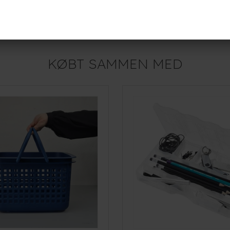
SmartStore Classic - Str. 4 - Plastikkasse med låg
49,-
r
På lager
KØBT SAMMEN MED