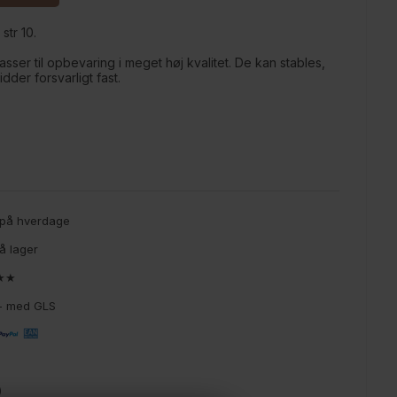
str 10.
asser til opbevaring i meget høj kvalitet. De kan stables,
idder forsvarligt fast.
g på hverdage
å lager
★★★
9,- med GLS
)