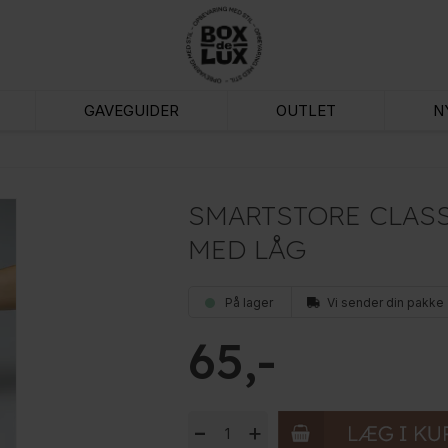
GAVEGUIDER
OUTLET
N
SMARTSTORE CLASSI
MED LÅG
På lager
Vi sender din pakke
65
-
+