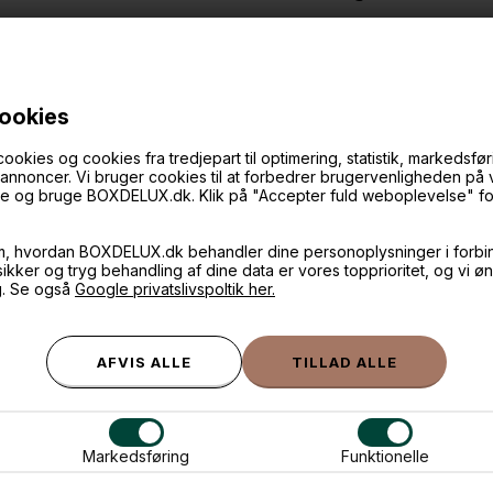
cookies
ANDRE IDÉER
ies og cookies fra tredjepart til optimering, statistik, markedsføri
f annoncer. Vi bruger cookies til at forbedrer brugervenligheden på
øge og bruge BOXDELUX.dk. Klik på "Accepter fuld weboplevelse" for 
m, hvordan BOXDELUX.dk behandler dine personoplysninger i forbi
 sikker og tryg behandling af dine data er vores topprioritet, og vi ø
g. Se også
Google privatslivspoltik her.
Markedsføring
Funktionelle