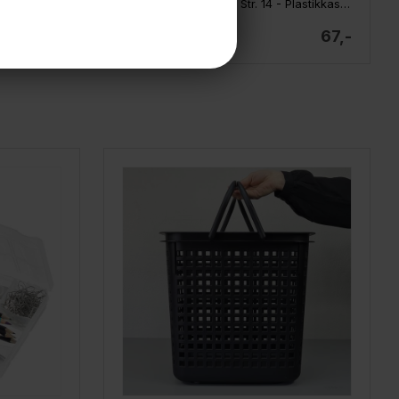
SmartStore Classic - Str. 12 - Plastikkasse med låg
SmartStore Classic - Str. 14 - Plastikkasse med låg
65,-
67,-
På lager