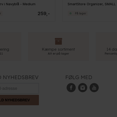
rv i Navyblå - Medium
SmartStore Organizer, SMALL
259,-
r
På lager
ering
Kæmpe sortiment
14 da
 11
Alt er på lager
Personl
D NYHEDSBREV
FØLG MED
LD NYHEDSBREV