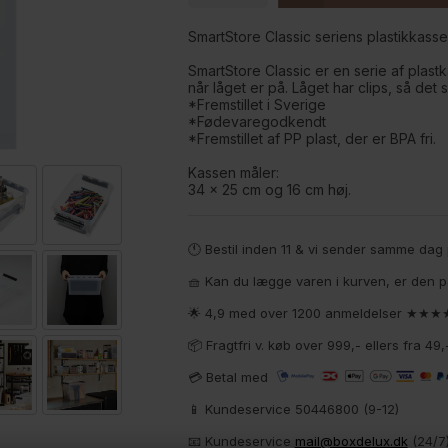
SmartStore Classic seriens plastikkasse 
SmartStore Classic er en serie af plastk
når låget er på. Låget har clips, så det s
*Fremstillet i Sverige
*Fødevaregodkendt
*Fremstillet af PP plast, der er BPA fri.
Kassen måler:
34 x 25 cm og 16 cm høj.
🕚 Bestil inden 11 & vi sender samme da
🧺 Kan du lægge varen i kurven, er den p
🌟 4,9 med over 1200 anmeldelser ★★
📦 Fragtfri v. køb over 999,- ellers fra 4
💳 Betal med
📱 Kundeservice 50446800 (9-12)
📧
Kundeservice
mail@boxdelux.dk
(24/7