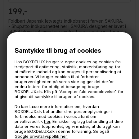
199
Foldbart Japansk letvægts indkøbsnet i farven SAKURA.
- Shupatto indkøbsnettet her i SAKURA designet er lavet i
et flot blomstret mønster i mørke farver med rosa farvede
krisebærblomster på.
Når du lægger ting i nettet strammes hankene til og nettet
Samtykke til brug af cookies
lukkes til.
Hav det liggende foldet sammen i tasken eller lommen -
Hos BOXDELUX bruger vi egne cookies og cookies fra
den fylder og vejer ingenting. Så har du altid en
tredjepart til optimering, statistik, markedsføring og for
indkøbspose ved hånden.
at målrette indhold og kan bruges til personalisering af
annoncer. Vi bruger cookies til at forbedrer
Måler:
brugervenligheden på vores side og gør det derfor
35 cm bred
endnu lettere for at dig at besøge og bruge
30 cm høj
BOXDELUX.dk. Klik på "Accepter fuld weboplevelse" for
Foldet sammen: 8x6 cm.
at give dit samtykke til brugen af cookies.
Max bæreevne: 5 kg.
Indhold: 15 liter
Du kan læse mere information om, hvordan
Fremstillet af polyester
BOXDELUX.dk behandler dine personoplysninger i
forbindelse med cookies i vores afsnit om
privatlivspolitik
her
. En sikker og tryg behandling af dine
data er vores topprioritet, og vi ønsker, at du trygt kan
🕚 Bestil inden 11 & vi sender samme dag på hverdage
bruge BOXDELUX.dk i denne forvisning. Se også
Google privatslivspoltik her.