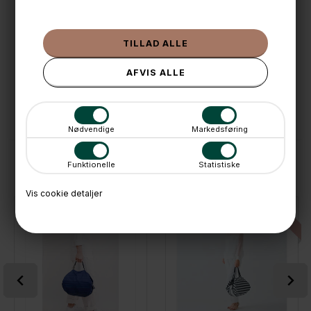
🧺 Kan du lægge varen i kurven, er den på lager
🌟 4,9 med over 1200 anmeldelser ★★★★★
📦 Fragtfri v. køb over 999,- ellers fra 49,- med GLS
💳 Betal med
📱 Kundeservice 50446800 (9-12)
📧
Kundeservice
mail@boxdelux.dk
(24/7)
Nødvendige
Markedsføring
ANDRE IDÉER
Funktionelle
Statistiske
Vis cookie detaljer