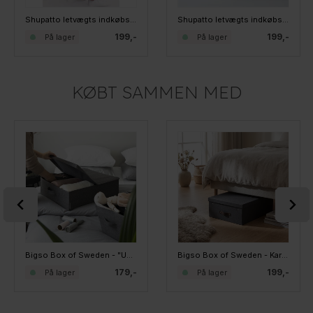
Shupatto letvægts indkøbsnet - Medium - YORU
Shupatto letvægts indkøbsnet - Medium - HIGHLIGHT BLACK
199,-
199,-
På lager
På lager
KØBT SAMMEN MED
Bigso Box of Sweden - "Under bed" i Stof - Grå
Bigso Box of Sweden - Karolin - "Under bed" kasse, Sort
179,-
199,-
På lager
På lager