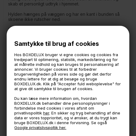
skab et personligt udtryk i hjemmet.
Hylden hænges på væggen og har en kant i bunden så
skoene ikke rutscher ned.
Den fine hylde kan også bruges til f.eks. magasiner og
blade.
Samtykke til brug af cookies
Mål:
55 CM bred
Hos BOXDELUX bruger vi egne cookies og cookies fra
29 CM høj
tredjepart til optimering, statistik, markedsføring og for
21 CM dyb (fra væg til yderkant)
at målrette indhold og kan bruges til personalisering af
annoncer. Vi bruger cookies til at forbedrer
Der er plads til sko der er ca 28 cm lange og kanten
brugervenligheden på vores side og gør det derfor
nederst er ca 2,6 cm høj
endnu lettere for at dig at besøge og bruge
BOXDELUX.dk. Klik på "Accepter fuld weboplevelse" for
*Designet og Produceret i Danmark
at give dit samtykke til brugen af cookies.
- 2mm. metal med en mat hvid pulverlakering.
Skruer medfølger ikke
Du kan læse mere information om, hvordan
BOXDELUX.dk behandler dine personoplysninger i
forbindelse med cookies i vores afsnit om
privatlivspolitik
her
. En sikker og tryg behandling af dine
🕚 Bestil inden 11 & vi sender samme dag på hverdage
data er vores topprioritet, og vi ønsker, at du trygt kan
bruge BOXDELUX.dk i denne forvisning. Se også
🧺 Kan du lægge varen i kurven, er den på lager
Google privatslivspoltik her.
🌟 4,9 med over 1200 anmeldelser ★★★★★