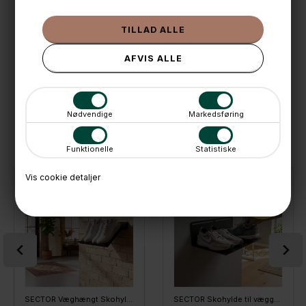
📦 Fragtfri v. køb over 999,- ellers fra 49,- med GLS
💳 Betal med
📱 Kundeservice 50446800 (9-12)
📧
Kundeservice
mail@boxdelux.dk
(24/7)
Nødvendige
Markedsføring
ANDRE IDÉER
Funktionelle
Statistiske
Vis cookie detaljer
SPAR
50%
SECTOR Væghængt Skohylde - Ota, Sort
SECTOR Skohylde til væggen - XL - Sort