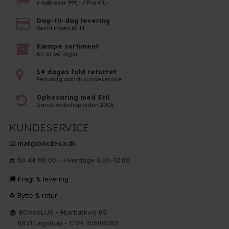
v. køb over 999,- / Fra 49,-
Dag-til-dag levering
Bestil inden kl. 11
Kæmpe sortiment
Alt er på lager
14 dages fuld returret
Personlig dansk kundeservice
Opbevaring med Stil
Dansk webshop siden 2005
KUNDESERVICE
📧 mail@boxdelux.dk
☎️ 50 44 68 00 - Hverdage 9.00-12.00
🚚 Fragt & levering
♻️ Bytte & retur
🏠 BOXdeLUX - Hjarbækvej 65
8831 Løgstrup - CVR 30589092