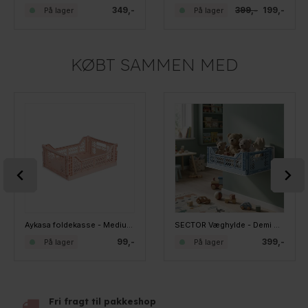
349,-
399,-
199,-
På lager
På lager
KØBT SAMMEN MED
Aykasa foldekasse - Medium - Milk Tea
SECTOR Væghylde - Demi Shelf - HVID
99,-
399,-
På lager
På lager
Fri fragt til pakkeshop