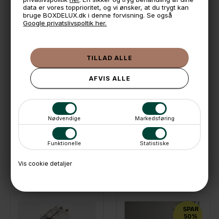
Skruer medfølger ikke
data er vores topprioritet, og vi ønsker, at du trygt kan
*Designet og produceret i Danmark.
bruge BOXDELUX.dk i denne forvisning. Se også
Google privatslivspoltik her.
🕚 Bestil inden 11 & vi sender samme dag på hverdage
🧺 Kan du lægge varen i kurven, er den på lager
🌟 4,9 med over 1200 anmeldelser ★★★★★
📦 Fragtfri v. køb over 999,- ellers fra 49,- med GLS
💳 Betal med
📱 Kundeservice 50446800 (9-12)
Nødvendige
Markedsføring
📧
Kundeservice
mail@boxdelux.dk
(24/7)
Funktionelle
Statistiske
Vis cookie detaljer
ANDRE IDÉER
SPAR
50%