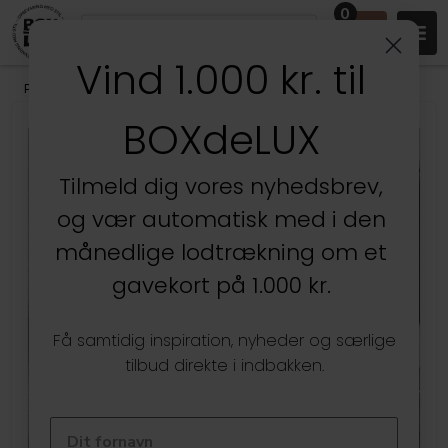
0
Vind 1.000 kr. til
Produkter
/
Stuen
/
Væghylder & gallerihylder
BOXdeLUX
Kun hos BOXdeLUX
Tilmeld dig vores nyhedsbrev,
og vær automatisk med i den
månedlige lodtrækning om et
gavekort på 1.000 kr.
Få samtidig inspiration, nyheder og særlige
tilbud direkte i indbakken.