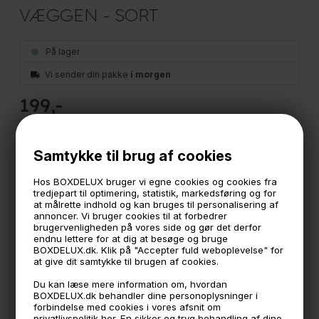
VÆGGEN - SORT
På lager
Vi sender din pakke
i morgen
199
SECTOR skohylde i sort metal
En stilren sort hylde i metal.
Samtykke til brug af cookies
Hylden er designet til entréen og passer helt perfekt til et
sæt sko. Organiser og opbevar dine sko med stil med
Hos BOXDELUX bruger vi egne cookies og cookies fra
denne fine stilrene hylde.
tredjepart til optimering, statistik, markedsføring og for
at målrette indhold og kan bruges til personalisering af
Hylden er lavet i stål med en mat sort pulverlakering.
annoncer. Vi bruger cookies til at forbedrer
brugervenligheden på vores side og gør det derfor
Måler:
endnu lettere for at dig at besøge og bruge
31,5 cm. bred
BOXDELUX.dk. Klik på "Accepter fuld weboplevelse" for
23,8 cm. dyb
at give dit samtykke til brugen af cookies.
3,7 cm. høj
Du kan læse mere information om, hvordan
BOXDELUX.dk behandler dine personoplysninger i
*Maks belastning 2 kg.
forbindelse med cookies i vores afsnit om
privatlivspolitik
her
. En sikker og tryg behandling af dine