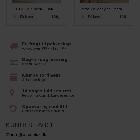
SECTOR Minihylde - Dyb - SORT
Como Gallerihylde i metal - 40 cm. - Grå
139,-
149,-
På lager
På lager
Fri fragt til pakkeshop
v. køb over 999,- / Fra 49,-
Dag-til-dag levering
Bestil inden kl. 11
Kæmpe sortiment
Alt er på lager
14 dages fuld returret
Personlig dansk kundeservice
Opbevaring med Stil
Dansk webshop siden 2005
KUNDESERVICE
📧 mail@boxdelux.dk