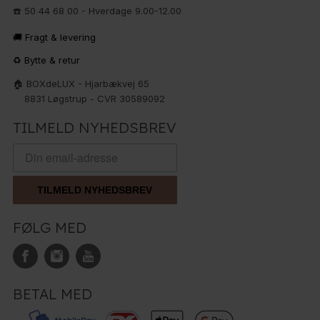
☎️ 50 44 68 00 - Hverdage 9.00-12.00
🚚 Fragt & levering
♻️ Bytte & retur
🏠 BOXdeLUX - Hjarbækvej 65
8831 Løgstrup - CVR 30589092
TILMELD NYHEDSBREV
TILMELD NYHEDSBREV
FØLG MED
BETAL MED