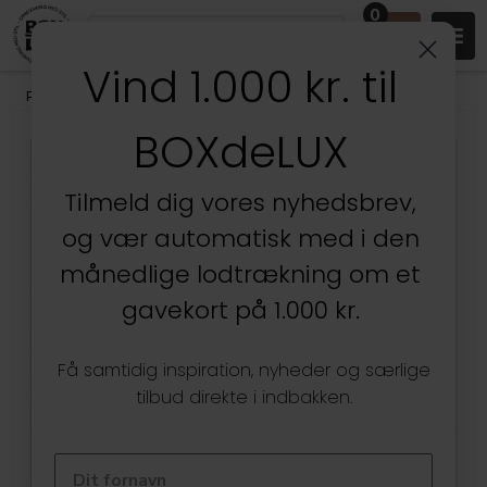
0
Vind 1.000 kr. til
Produkter
/
Stuen
/
Væghylder & gallerihylder
/
Hjørnehylder
BOXdeLUX
Kun hos BOXdeLUX
Tilmeld dig vores nyhedsbrev,
og vær automatisk med i den
månedlige lodtrækning om et
gavekort på 1.000 kr.
Få samtidig inspiration, nyheder og særlige
tilbud direkte i indbakken.