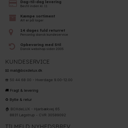
Dag-til-dag levering
Bestil inden kl. 11
Kæmpe sortiment
Alt er på lager
14 dages fuld returret
Personlig dansk kundeservice
Opbevaring med Stil
Dansk webshop siden 2005
KUNDESERVICE
📧 mail@boxdelux.dk
☎️ 50 44 68 00 - Hverdage 9.00-12.00
🚚 Fragt & levering
♻️ Bytte & retur
🏠 BOXdeLUX - Hjarbækvej 65
8831 Løgstrup - CVR 30589092
TILMELD NYHEDSBREV