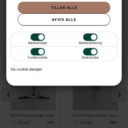
💳 Betal med
📱 Kundeservice 50446800 (9-12)
📧
Kundeservice
mail@boxdelux.dk
(24/7)
Nødvendige
Markedsføring
ANDRE IDÉER
Funktionelle
Statistiske
Vis cookie detaljer
SECTOR Hjørnehylde i metal - Sort - Medium 24 cm
SECTOR Hjørnehylde i metal - Hvid - Small 17 cm
199,-
189,-
På lager
På lager