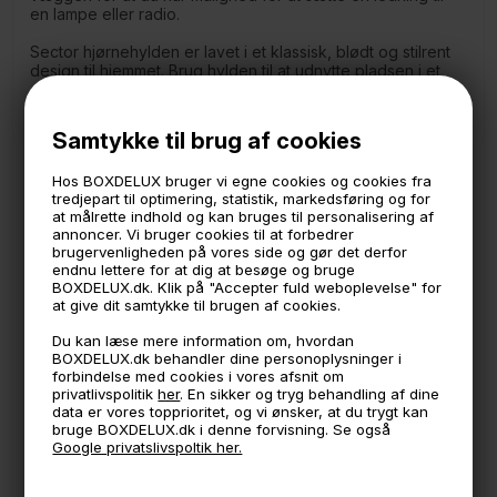
en lampe eller radio.
Sector hjørnehylden er lavet i et klassisk, blødt og stilrent
design til hjemmet. Brug hylden til at udnytte pladsen i et
ellers ubrugeligt hjørne. Perfekt til smukke blomster,
kogebøger, en lille højtaler og meget mere.
Samtykke til brug af cookies
Hylden måler:
24 cm. ud fra væggen langs muren. (Gælder for begge
Hos BOXDELUX bruger vi egne cookies og cookies fra
sider)
tredjepart til optimering, statistik, markedsføring og for
Bæreevne: 5 kg.
at målrette indhold og kan bruges til personalisering af
annoncer. Vi bruger cookies til at forbedrer
OBS: Skruer til ophæng medfølger ikke
brugervenligheden på vores side og gør det derfor
endnu lettere for at dig at besøge og bruge
*Sector er vores eget mærke vi får produceret i
BOXDELUX.dk. Klik på "Accepter fuld weboplevelse" for
midtjylland. - Lav transport påvirkning af miljøet og ingen
at give dit samtykke til brugen af cookies.
overflødig emballage.
Du kan læse mere information om, hvordan
BOXDELUX.dk behandler dine personoplysninger i
forbindelse med cookies i vores afsnit om
🕚 Bestil inden 11 & vi sender samme dag på hverdage
privatlivspolitik
her
. En sikker og tryg behandling af dine
data er vores topprioritet, og vi ønsker, at du trygt kan
🧺 Kan du lægge varen i kurven, er den på lager
bruge BOXDELUX.dk i denne forvisning. Se også
Google privatslivspoltik her.
🌟 4,9 med over 1200 anmeldelser ★★★★★
📦 Fragtfri v. køb over 999,- ellers fra 49,- med GLS