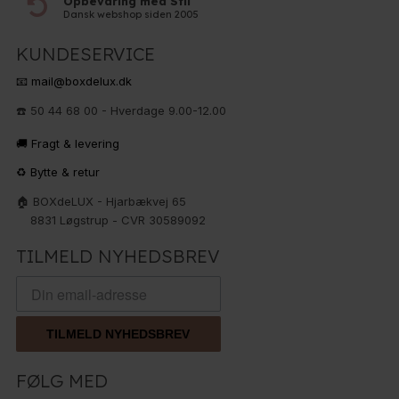
Opbevaring med Stil
Dansk webshop siden 2005
KUNDESERVICE
📧 mail@boxdelux.dk
☎️ 50 44 68 00 - Hverdage 9.00-12.00
🚚 Fragt & levering
♻️ Bytte & retur
🏠 BOXdeLUX - Hjarbækvej 65
8831 Løgstrup - CVR 30589092
TILMELD NYHEDSBREV
TILMELD NYHEDSBREV
FØLG MED