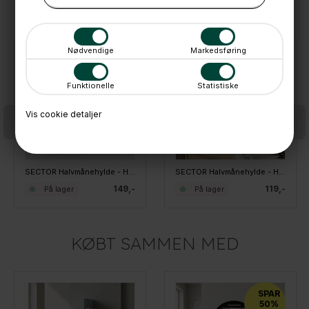
ANDRE IDÉER
Nødvendige
Markedsføring
Funktionelle
Statistiske
Vis cookie detaljer
SECTOR Halvmånehylde - HEMI Large 250mm - Hvid
SECTOR Halvmånehylde - HEMI Small 200mm - Sort
149,-
119,-
På lager
På lager
KØBT SAMMEN MED
SPAR
50%