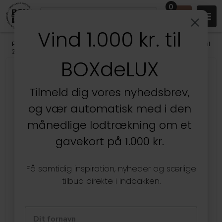
0
Vind 1.000 kr. til
Produkter
/
Stuen
/
Væghylder & gallerihylder
/
Små væghylder (op til
25 cm)
BOXdeLUX
Kun hos BOXdeLUX
Tilmeld dig vores nyhedsbrev,
og vær automatisk med i den
månedlige lodtrækning om et
gavekort på 1.000 kr.
Få samtidig inspiration, nyheder og særlige
tilbud direkte i indbakken.