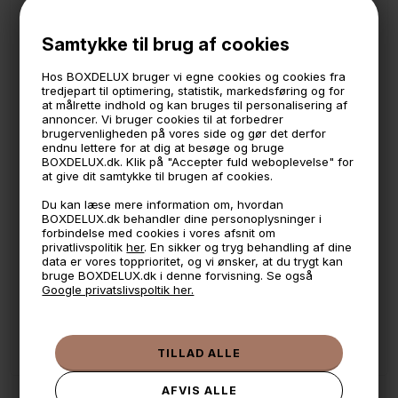
25 cm. bred
12,5 cm. dyb
Samtykke til brug af cookies
Sector er vores eget brand, designet og produceret lige
her i Danmark. Lækkert design og høj kvalitet til gode
Hos BOXDELUX bruger vi egne cookies og cookies fra
priser og fri for unødvendig emballage
tredjepart til optimering, statistik, markedsføring og for
at målrette indhold og kan bruges til personalisering af
Skruer til ophæng medfølger ikke
annoncer. Vi bruger cookies til at forbedrer
brugervenligheden på vores side og gør det derfor
endnu lettere for at dig at besøge og bruge
BOXDELUX.dk. Klik på "Accepter fuld weboplevelse" for
🕚 Bestil inden 11 & vi sender samme dag på hverdage
at give dit samtykke til brugen af cookies.
🧺 Kan du lægge varen i kurven, er den på lager
Du kan læse mere information om, hvordan
BOXDELUX.dk behandler dine personoplysninger i
🌟 4,9 med over 1200 anmeldelser ★★★★★
forbindelse med cookies i vores afsnit om
privatlivspolitik
her
. En sikker og tryg behandling af dine
📦 Fragtfri v. køb over 999,- ellers fra 49,- med GLS
data er vores topprioritet, og vi ønsker, at du trygt kan
bruge BOXDELUX.dk i denne forvisning. Se også
💳 Betal med
Google privatslivspoltik her.
📱 Kundeservice 50446800 (9-12)
📧
Kundeservice
mail@boxdelux.dk
(24/7)