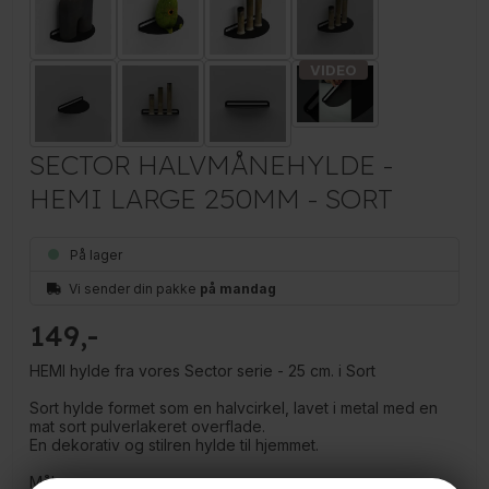
SECTOR HALVMÅNEHYLDE -
HEMI LARGE 250MM - SORT
På lager
Vi sender din pakke
på mandag
149
HEMI hylde fra vores Sector serie - 25 cm. i Sort
Sort hylde formet som en halvcirkel, lavet i metal med en
mat sort pulverlakeret overflade.
En dekorativ og stilren hylde til hjemmet.
Måler: