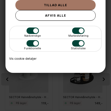
💳 Betal med
📱 Kundeservice 50446800 (9-12)
📧
Kundeservice
mail@boxdelux.dk
(24/7)
Nødvendige
Markedsføring
ANDRE IDÉER
Funktionelle
Statistiske
Vis cookie detaljer
SECTOR Halvmånehylde - HEMI Small 200mm - Hvid
SECTOR Halvmånehylde - HEMI Large 250mm - Sort
119,-
149,-
På lager
På lager