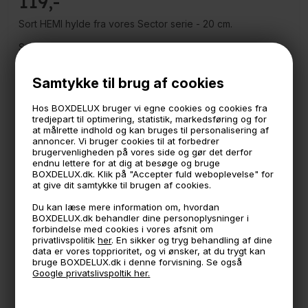
119
Sort HEMI hylde fra vores Sector serie - 20 cm.
Sort hylde formet som en halvcirkel, lavet i metal med en
mat sort pulverlakeret overflade.
En dekorativ og stilren hylde til hjemmet.
Samtykke til brug af cookies
Måler:
20 cm. bred
Hos BOXDELUX bruger vi egne cookies og cookies fra
10 cm. dyb
tredjepart til optimering, statistik, markedsføring og for
at målrette indhold og kan bruges til personalisering af
Sector er vores eget brand, designet og produceret lige
annoncer. Vi bruger cookies til at forbedrer
her i Danmark. Lækkert design og høj kvalitet til gode
brugervenligheden på vores side og gør det derfor
endnu lettere for at dig at besøge og bruge
priser og fri for unødvendig emballage
BOXDELUX.dk. Klik på "Accepter fuld weboplevelse" for
at give dit samtykke til brugen af cookies.
Skruer til ophæng medfølger ikke
Du kan læse mere information om, hvordan
BOXDELUX.dk behandler dine personoplysninger i
🕚 Bestil inden 11 & vi sender samme dag på hverdage
forbindelse med cookies i vores afsnit om
privatlivspolitik
her
. En sikker og tryg behandling af dine
🧺 Kan du lægge varen i kurven, er den på lager
data er vores topprioritet, og vi ønsker, at du trygt kan
bruge BOXDELUX.dk i denne forvisning. Se også
🌟 4,9 med over 1200 anmeldelser ★★★★★
Google privatslivspoltik her.
📦 Fragtfri v. køb over 999,- ellers fra 49,- med GLS