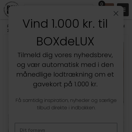
0
Vind 1.000 kr. til
Produkter
/
Stuen
/
Væghylder & gallerihylder
/
Små væghylder (op til
25 cm)
BOXdeLUX
Kun hos BOXdeLUX
Tilmeld dig vores nyhedsbrev,
og vær automatisk med i den
månedlige lodtrækning om et
gavekort på 1.000 kr.
Få samtidig inspiration, nyheder og særlige
tilbud direkte i indbakken.