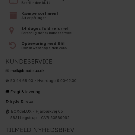
Bestil inden kl. 11
Kæmpe sortiment
Alt er på lager
14 dages fuld returret
Personlig dansk kundeservice
Opbevaring med Stil
Dansk webshop siden 2005
KUNDESERVICE
📧 mail@boxdelux.dk
☎️ 50 44 68 00 - Hverdage 9.00-12.00
🚚 Fragt & levering
♻️ Bytte & retur
🏠 BOXdeLUX - Hjarbækvej 65
8831 Løgstrup - CVR 30589092
TILMELD NYHEDSBREV