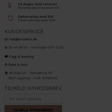
14 dages fuld returret
Personlig dansk kundeservice
Opbevaring med Stil
Dansk webshop siden 2005
KUNDESERVICE
📧 mail@boxdelux.dk
☎️ 50 44 68 00 - Hverdage 9.00-12.00
🚚 Fragt & levering
♻️ Bytte & retur
🏠 BOXdeLUX - Hjarbækvej 65
8831 Løgstrup - CVR 30589092
TILMELD NYHEDSBREV
TILMELD NYHEDSBREV