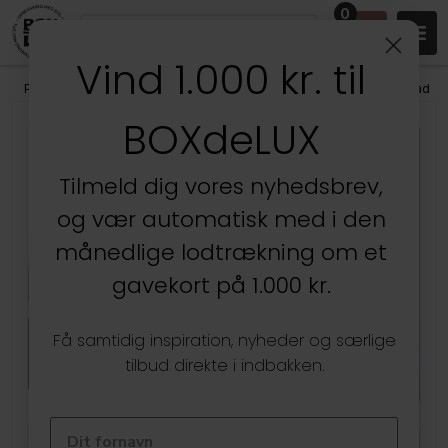
0
Vind 1.000 kr. til
Produkter
/
Køkken
/
Køkkenopbevaring
/
Holder til Kogebog og Ipad
BOXdeLUX
Kun hos BOXdeLUX
Tilmeld dig vores nyhedsbrev,
og vær automatisk med i den
månedlige lodtrækning om et
gavekort på 1.000 kr.
Få samtidig inspiration, nyheder og særlige
tilbud direkte i indbakken.