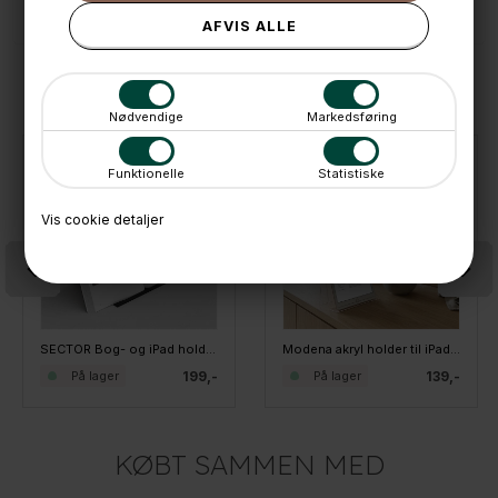
ANDRE IDÉER
Nødvendige
Markedsføring
Funktionelle
Statistiske
Vis cookie detaljer
SECTOR Bog- og iPad holder - Sort
Modena akryl holder til iPad og kogebøger
199,-
139,-
På lager
På lager
KØBT SAMMEN MED