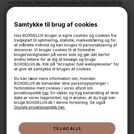
meget mere. Sæt en kogebog eller iPad i holderen når du
skal følge en opskrift.
Måler:
18 cm i højden
Samtykke til brug af cookies
18 cm i bredden.
14,5 cm. i dybden
Hos BOXDELUX bruger vi egne cookies og cookies fra
Selve stykket hvor Ipad eller kogebog skal stå er 3,5 cm
tredjepart til optimering, statistik, markedsføring og for
dybt
at målrette indhold og kan bruges til personalisering af
annoncer. Vi bruger cookies til at forbedrer
*Sector er vores serie i metal. Produceret og Designet i
brugervenligheden på vores side og gør det derfor
Danmark.
endnu lettere for at dig at besøge og bruge
BOXDELUX.dk. Klik på "Accepter fuld weboplevelse" for
at give dit samtykke til brugen af cookies.
🕚 Bestil inden 11 & vi sender samme dag på hverdage
Du kan læse mere information om, hvordan
BOXDELUX.dk behandler dine personoplysninger i
🧺 Kan du lægge varen i kurven, er den på lager
forbindelse med cookies i vores afsnit om
privatlivspolitik
her
. En sikker og tryg behandling af dine
🌟 4,9 med over 1200 anmeldelser ★★★★★
data er vores topprioritet, og vi ønsker, at du trygt kan
bruge BOXDELUX.dk i denne forvisning. Se også
📦 Fragtfri v. køb over 999,- ellers fra 49,- med GLS
Google privatslivspoltik her.
💳 Betal med
📱 Kundeservice 50446800 (9-12)
📧
Kundeservice
mail@boxdelux.dk
(24/7)