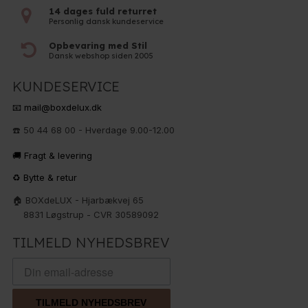
14 dages fuld returret
Personlig dansk kundeservice
Opbevaring med Stil
Dansk webshop siden 2005
KUNDESERVICE
📧 mail@boxdelux.dk
☎️ 50 44 68 00 - Hverdage 9.00-12.00
🚚 Fragt & levering
♻️ Bytte & retur
🏠 BOXdeLUX - Hjarbækvej 65
8831 Løgstrup - CVR 30589092
TILMELD NYHEDSBREV
TILMELD NYHEDSBREV