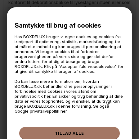
kontoret til dekorationsbakke til lysestager i stuen eller som
serveringsbakke til et par kopper kaffe.
Bakken er lavet i metal med en mat hvid coating
Samtykke til brug af cookies
Måler:
31,3 x 22,2 cm.
Hos BOXDELUX bruger vi egne cookies og cookies fra
4 cm. høj på den korte side
tredjepart til optimering, statistik, markedsføring og for
2,5 cm. høj på den lange side
at målrette indhold og kan bruges til personalisering af
annoncer. Vi bruger cookies til at forbedrer
Sector er vores eget brand, designet og produceret i
brugervenligheden på vores side og gør det derfor
Danmark.
endnu lettere for at dig at besøge og bruge
BOXDELUX.dk. Klik på "Accepter fuld weboplevelse" for
at give dit samtykke til brugen af cookies.
🕚 Bestil inden 11 & vi sender samme dag på hverdage
Du kan læse mere information om, hvordan
BOXDELUX.dk behandler dine personoplysninger i
🧺 Kan du lægge varen i kurven, er den på lager
forbindelse med cookies i vores afsnit om
privatlivspolitik
her
. En sikker og tryg behandling af dine
🌟 4,9 med over 1200 anmeldelser ★★★★★
data er vores topprioritet, og vi ønsker, at du trygt kan
bruge BOXDELUX.dk i denne forvisning. Se også
📦 Fragtfri v. køb over 999,- ellers fra 49,- med GLS
Google privatslivspoltik her.
💳 Betal med
📱 Kundeservice 50446800 (9-12)
📧
Kundeservice
mail@boxdelux.dk
(24/7)