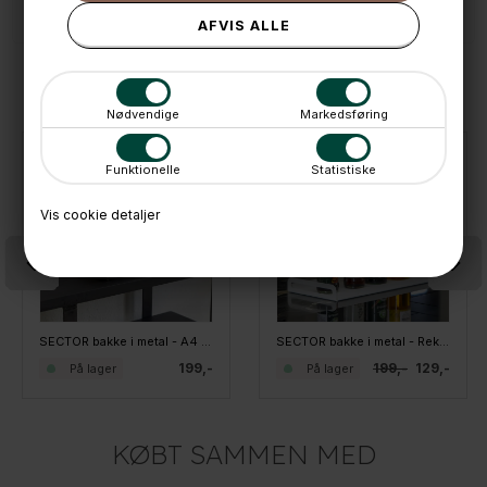
ANDRE IDÉER
Nødvendige
Markedsføring
SPAR
Funktionelle
Statistiske
35%
Vis cookie detaljer
SECTOR bakke i metal - A4 - Sort
SECTOR bakke i metal - Rektangulær - Hvid
199,-
199,-
129,-
På lager
På lager
KØBT SAMMEN MED