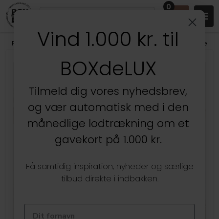
0
Vind 1.000 kr. til
Produkter
/
Køkken
/
Køkkentilbehør
/
Serveringsbakker & kagefade
BOXdeLUX
Kun hos BOXdeLUX
Tilmeld dig vores nyhedsbrev,
og vær automatisk med i den
månedlige lodtrækning om et
gavekort på 1.000 kr.
Få samtidig inspiration, nyheder og særlige
tilbud direkte i indbakken.