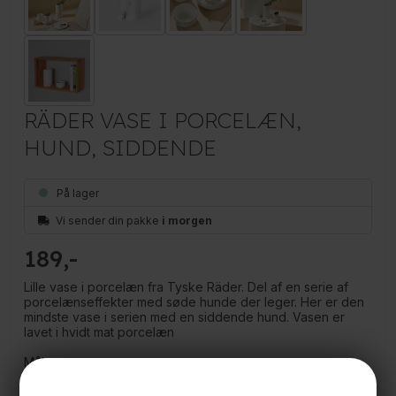
RÄDER VASE I PORCELÆN,
HUND, SIDDENDE
På lager
Vi sender din pakke
i morgen
189
Lille vase i porcelæn fra Tyske Räder. Del af en serie af
porcelænseffekter med søde hunde der leger. Her er den
mindste vase i serien med en siddende hund. Vasen er
lavet i hvidt mat porcelæn
Måler:
7 cm. i diameter
13 cm. høj