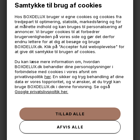
Samtykke til brug af cookies
*Vask i hånden anbefales.
Hos BOXDELUX bruger vi egne cookies og cookies fra
Mat rå uglaseret porcelæn
tredjepart til optimering, statistik, markedsføring og for
at målrette indhold og kan bruges til personalisering af
annoncer. Vi bruger cookies til at forbedrer
brugervenligheden på vores side og gør det derfor
🕚 Bestil inden 11 & vi sender samme dag på hverdage
endnu lettere for at dig at besøge og bruge
BOXDELUX.dk. Klik på "Accepter fuld weboplevelse" for
🧺 Kan du lægge varen i kurven, er den på lager
at give dit samtykke til brugen af cookies.
🌟 4,9 med over 1200 anmeldelser ★★★★★
Du kan læse mere information om, hvordan
BOXDELUX.dk behandler dine personoplysninger i
📦 Fragtfri v. køb over 999,- ellers fra 49,- med GLS
forbindelse med cookies i vores afsnit om
privatlivspolitik
her
. En sikker og tryg behandling af dine
💳 Betal med
data er vores topprioritet, og vi ønsker, at du trygt kan
bruge BOXDELUX.dk i denne forvisning. Se også
📱 Kundeservice 50446800 (9-12)
Google privatslivspoltik her.
📧
Kundeservice
mail@boxdelux.dk
(24/7)
ANDRE IDÉER