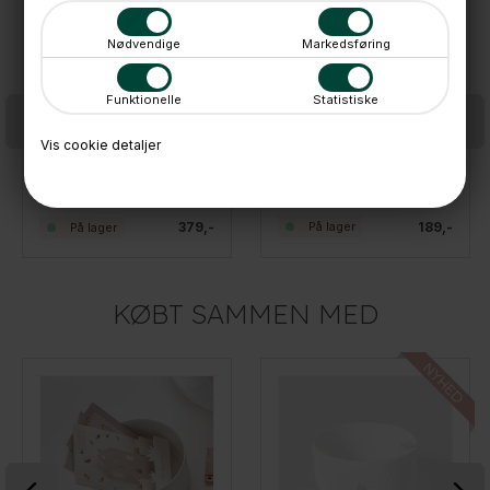
Nødvendige
Markedsføring
Funktionelle
Statistiske
Vis cookie detaljer
Räder Vase med guld detaljer - H14 - Kat
Räder Vase i porcelæn, Hund, Stående
189,-
379,-
På lager
På lager
KØBT SAMMEN MED