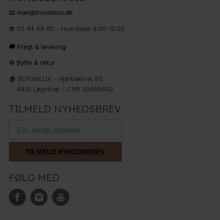
📧 mail@boxdelux.dk
☎️ 50 44 68 00 - Hverdage 9.00-12.00
🚚 Fragt & levering
♻️ Bytte & retur
🏠 BOXdeLUX - Hjarbækvej 65
8831 Løgstrup - CVR 30589092
TILMELD NYHEDSBREV
TILMELD NYHEDSBREV
FØLG MED