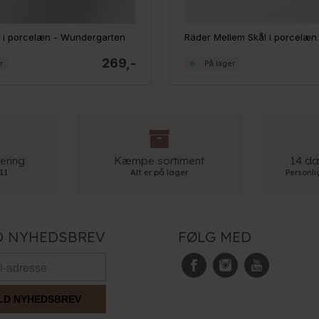
l i porcelæn - Wundergarten
Räder Mellem Skål i porcelæn 
269,-
r
På lager
ering
Kæmpe sortiment
14 da
 11
Alt er på lager
Personl
D NYHEDSBREV
FØLG MED
LD NYHEDSBREV