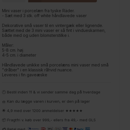
Mini vaser i porcelæn fra tyske Räder.
- Sæt med 3 stk. off white håndlavede vaser
Dekorative små vaser til en vintergæk eller lignende.
Sættet med de 3 mini vaser er så fint i vindueskarmen,
både med og uden blomsterstilke i.
Måler:
5-8 cm. høj
4-5 cm. i diameter
Håndlavede unikke små porcelæns mini vaser med små
"dråber" i en klassisk råhvid nuance.
Leveres i fin gaveæske
🕚 Bestil inden 11 & vi sender samme dag på hverdage
🧺 Kan du lægge varen i kurven, er den på lager
🌟 4,9 med over 1200 anmeldelser ★★★★★
📦 Fragtfri v. køb over 999,- ellers fra 49,- med GLS
💳 Betal med