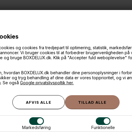
cookies
ANDRE IDÉER
ies og cookies fra tredjepart til optimering, statistik, markedsføri
f annoncer. Vi bruger cookies til at forbedrer brugervenligheden på
øge og bruge BOXDELUX.dk. Klik på "Accepter fuld weboplevelse" for 
m, hvordan BOXDELUX.dk behandler dine personoplysninger i forbi
 sikker og tryg behandling af dine data er vores topprioritet, og vi ø
g. Se også
Google privatslivspoltik her.
Markedsføring
Funktionelle