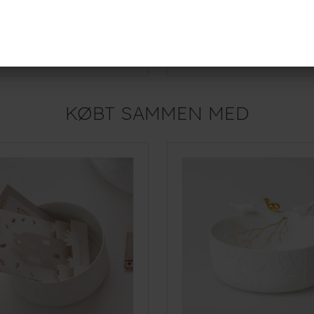
 med guld detaljer - H14 - Kat
189,-
r
På lager
KØBT SAMMEN MED