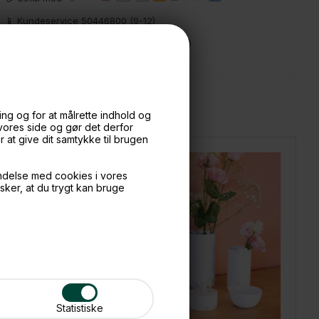
📱 Kundeservice 50446800 (9-12)
📧
Kundeservice
mail@boxdelux.dk
(24/7)
ng og for at målrette indhold og
 vores side og gør det derfor
at give dit samtykke til brugen
ndelse med cookies i vores
nsker, at du trygt kan bruge
Statistiske