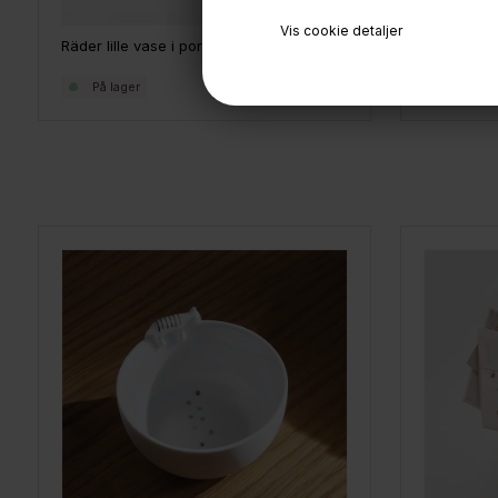
Vis cookie detaljer
Räder Vase
Räder lille vase i porcelæn - Miracle Garden
139,-
På lage
På lager