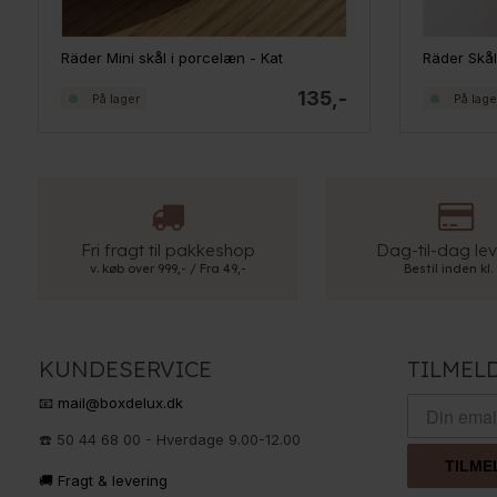
Räder Mini skål i porcelæn - Kat
Räder Skå
135,-
På lager
På lage
Fri fragt til pakkeshop
Dag-til-dag lev
v. køb over 999,- / Fra 49,-
Bestil inden kl.
KUNDESERVICE
TILMEL
📧 mail@boxdelux.dk
☎️ 50 44 68 00 - Hverdage 9.00-12.00
TILME
🚚 Fragt & levering