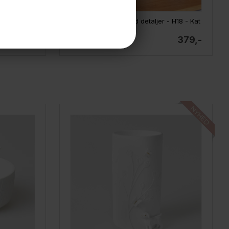
Räder mini vaser - Constellations, sæt af 3 stk.
Räder Vase med guld detaljer - H18 - Kat
229,-
379,-
På lager