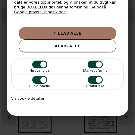
data er vores topprioritet, og vi ønsker, at du trygt kan
bruge BOXDELUX.dk i denne forvisning. Se også
Google privatslivspoltik her.
Plakat - Houserules, colors
Plakat - Love each other, sort/hvid
249,-
299,-
På lager
På lager
KØBT SAMMEN MED
Nødvendige
Markedsføring
Funktionelle
Statistiske
Vis cookie detaljer