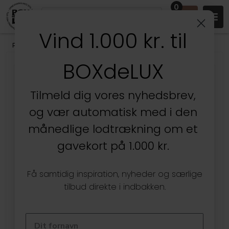
0
Vind 1.000 kr. til
Produkter
/
Stuen
/
Vægdekoration
/
Plakater
/
Plakater med tekst
BOXdeLUX
Kun hos BOXdeLUX
Tilmeld dig vores nyhedsbrev,
og vær automatisk med i den
månedlige lodtrækning om et
gavekort på 1.000 kr.
Få samtidig inspiration, nyheder og særlige
tilbud direkte i indbakken.