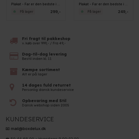
Plakat - Far er den bedste i verden - Colors
Plakat - Far er den bedste i verden - Sort/hvid
299,-
249,-
På lager
På lager
Fri fragt til pakkeshop
v. køb over 999,- / Fra 49,-
Dag-til-dag levering
Bestil inden kl. 11
Kæmpe sortiment
Alt er på lager
14 dages fuld returret
Personlig dansk kundeservice
Opbevaring med Stil
Dansk webshop siden 2005
KUNDESERVICE
📧 mail@boxdelux.dk
☎️ 50 44 68 00 - Hverdage 9.00-12.00