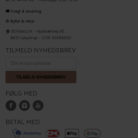
🚚 Fragt & levering
♻️ Bytte & retur
🏠 BOXdeLUX - Hjarbækvej 65
8831 Løgstrup - CVR 30589092
TILMELD NYHEDSBREV
TILMELD NYHEDSBREV
FØLG MED
BETAL MED