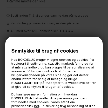
*Ramme medfølger ikke
🕚 Bestil inden 11 & vi sender samme dag på hverdage
🧺 Kan du lægge varen i kurven, er den på lager
🌟 4,9 med over 1200 anmeldelser ★★★★★
📦 Fragtfri v. køb over 999,- ellers fra 49,- med GLS
💳 Betal med
Samtykke til brug af cookies
📱 Kundeservice 50446800 (9-12)
Hos BOXDELUX bruger vi egne cookies og cookies fra
📧
Kundeservice
mail@boxdelux.dk
(24/7)
tredjepart til optimering, statistik, markedsføring og for
at målrette indhold og kan bruges til personalisering af
annoncer. Vi bruger cookies til at forbedrer
brugervenligheden på vores side og gør det derfor
endnu lettere for at dig at besøge og bruge
ANDRE IDÉER
BOXDELUX.dk. Klik på "Accepter fuld weboplevelse" for
at give dit samtykke til brugen af cookies.
Du kan læse mere information om, hvordan
BOXDELUX.dk behandler dine personoplysninger i
forbindelse med cookies i vores afsnit om
privatlivspolitik
her
. En sikker og tryg behandling af dine