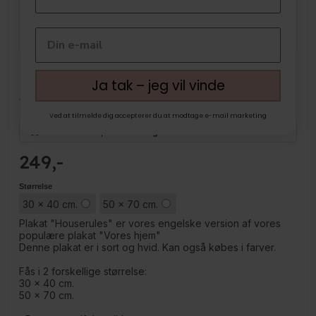
PLAKAT - HOUSERULES,
Ja tak – jeg vil vinde
SORT/HVID
Ved at tilmelde dig accepterer du at modtage e-mail marketing
Vi sender din pakke
i morgen
249
Størrelse
30 x 40 cm.
50 x 70 cm.
Plakat "Houserules" er vores engelske version af vores
populære plakat "Vores hjem"
Denne plakat er i sort og hvid. Kan også købes i farver.
Fås i 2 forskellige størrelse:
30 x 40 cm.
50 x 70 cm.