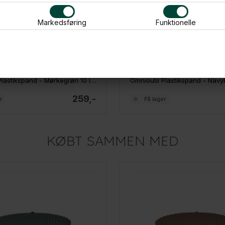
Markedsføring
Funktionelle
Omnioutil Plastikspand - Mørkegrøn 10 liter
Omnioutil Plastikspand - Navybl
259,-
r
På lager
KØBT SAMMEN MED