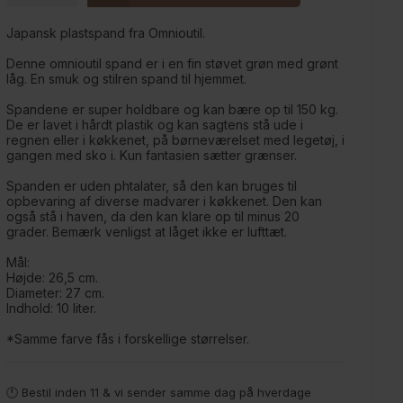
Japansk plastspand fra Omnioutil.
Denne omnioutil spand er i en fin støvet grøn med grønt
låg. En smuk og stilren spand til hjemmet.
Spandene er super holdbare og kan bære op til 150 kg.
De er lavet i hårdt plastik og kan sagtens stå ude i
regnen eller i køkkenet, på børneværelset med legetøj, i
gangen med sko i. Kun fantasien sætter grænser.
Spanden er uden phtalater, så den kan bruges til
opbevaring af diverse madvarer i køkkenet. Den kan
også stå i haven, da den kan klare op til minus 20
grader. Bemærk venligst at låget ikke er lufttæt.
Mål:
Højde: 26,5 cm.
Diameter: 27 cm.
Indhold: 10 liter.
*Samme farve fås i forskellige størrelser.
🕚 Bestil inden 11 & vi sender samme dag på hverdage