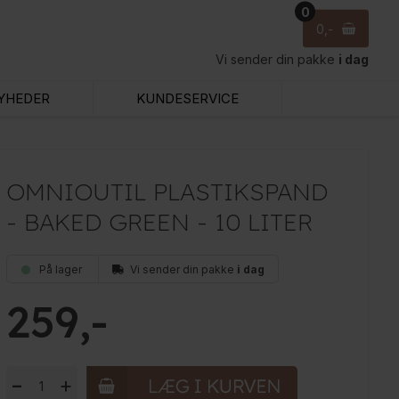
0
0
Vi sender din pakke
i dag
YHEDER
KUNDESERVICE
OMNIOUTIL PLASTIKSPAND
- BAKED GREEN - 10 LITER
På lager
Vi sender din pakke
i dag
259
-
+