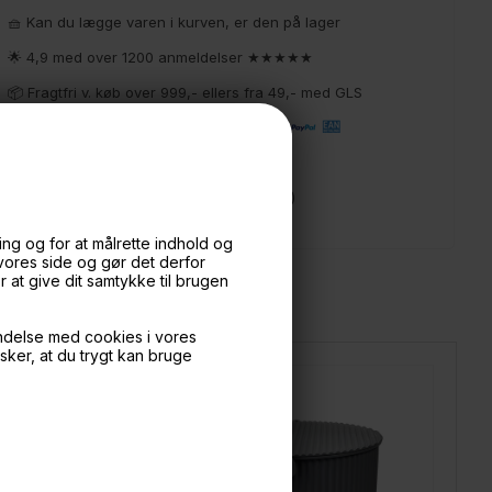
🧺 Kan du lægge varen i kurven, er den på lager
🌟 4,9 med over 1200 anmeldelser ★★★★★
📦 Fragtfri v. køb over 999,- ellers fra 49,- med GLS
💳 Betal med
📱 Kundeservice 50446800 (9-12)
📧
Kundeservice
mail@boxdelux.dk
(24/7)
ng og for at målrette indhold og
 vores side og gør det derfor
at give dit samtykke til brugen
ndelse med cookies i vores
nsker, at du trygt kan bruge