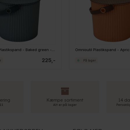
Omnioutil Plastikspand - Baked green - 8 liter
Omnioutil Plastikspand - Aprico
225,-
r
På lager
ering
Kæmpe sortiment
14 da
 11
Alt er på lager
Personl