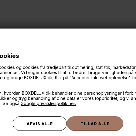
cookies
ies og cookies fra tredjepart til optimering, statistik, markedsføri
f annoncer. Vi bruger cookies til at forbedrer brugervenligheden på
øge og bruge BOXDELUX.dk. Klik på "Accepter fuld weboplevelse" for 
ANDRE IDÉER
m, hvordan BOXDELUX.dk behandler dine personoplysninger i forbi
 sikker og tryg behandling af dine data er vores topprioritet, og vi ø
g. Se også
Google privatslivspoltik her.