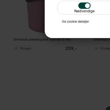
Nødvendige
Vis cookie detaljer
Omnioutil plastikspand lyserød 10 liter
259,-
På lager
På lage