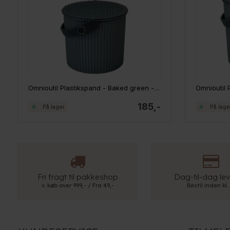
Omnioutil Plastikspand - Baked green - 4 liter
185,-
På lager
På lage
Fri fragt til pakkeshop
Dag-til-dag lev
v. køb over 999,- / Fra 49,-
Bestil inden kl.