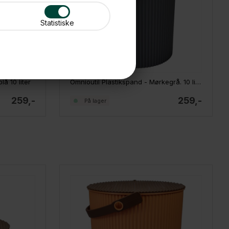
Statistiske
å 10 liter
Omnioutil Plastikspand - Mørkegrå. 10 liter
259,-
259,-
På lager