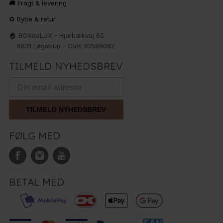
🚚 Fragt & levering
♻️ Bytte & retur
🏠 BOXdeLUX - Hjarbækvej 65
8831 Løgstrup - CVR 30589092
TILMELD NYHEDSBREV
TILMELD NYHEDSBREV
FØLG MED
BETAL MED