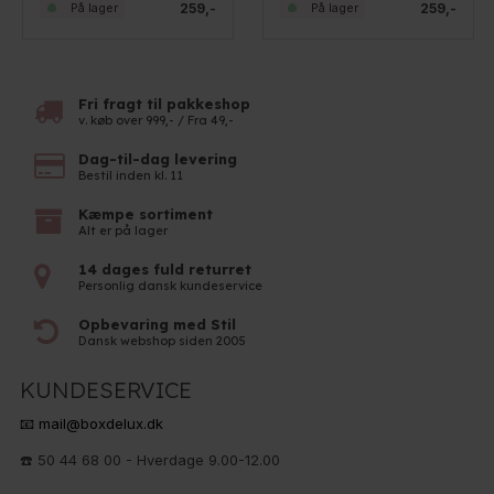
259,-
259,-
På lager
På lager
Fri fragt til pakkeshop
v. køb over 999,- / Fra 49,-
Dag-til-dag levering
Bestil inden kl. 11
Kæmpe sortiment
Alt er på lager
14 dages fuld returret
Personlig dansk kundeservice
Opbevaring med Stil
Dansk webshop siden 2005
KUNDESERVICE
📧 mail@boxdelux.dk
☎️ 50 44 68 00 - Hverdage 9.00-12.00