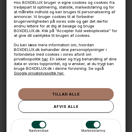
Hos BOXDELUX bruger vi egne cookies og cookies fra
tredjepart til optimering, statistik, markedsføring og for
🕚 Bestil inden 11 & vi sender samme dag på hverdage
at målrette indhold og kan bruges til personalisering af
annoncer. Vi bruger cookies til at forbedrer
🧺 Kan du lægge varen i kurven, er den på lager
brugervenligheden på vores side og gør det derfor
endnu lettere for at dig at besøge og bruge
🌟 4,9 med over 1200 anmeldelser ★★★★★
BOXDELUX.dk. Klik på "Accepter fuld weboplevelse" for
at give dit samtykke til brugen af cookies.
📦 Fragtfri v. køb over 999,- ellers fra 49,- med GLS
Du kan læse mere information om, hvordan
💳 Betal med
BOXDELUX.dk behandler dine personoplysninger i
forbindelse med cookies i vores afsnit om
📱 Kundeservice 50446800 (9-12)
privatlivspolitik
her
. En sikker og tryg behandling af dine
data er vores topprioritet, og vi ønsker, at du trygt kan
📧
Kundeservice
mail@boxdelux.dk
(24/7)
bruge BOXDELUX.dk i denne forvisning. Se også
Google privatslivspoltik her.
ANDRE IDÉER
Nødvendige
Markedsføring