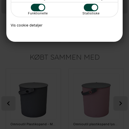
Funktionelle
Statistiske
Vis cookie detaljer
Omnioutil Plastikspand - Mørkegrå. 20 liter
Omnioutil Plastikspand - Navyblå 20 liter
375,-
375,-
På lager
På lager
KØBT SAMMEN MED
Omnioutil Plastikspand - Mørkegrå. 10 liter
Omnioutil plastikspand lyserød 10 liter