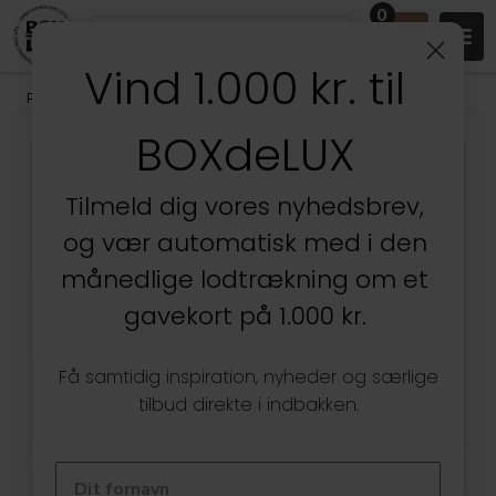
0
Vind 1.000 kr. til
Produkter
/
Børneværelset
/
Omnioutil Plastikspande
BOXdeLUX
Tilmeld dig vores nyhedsbrev,
og vær automatisk med i den
månedlige lodtrækning om et
gavekort på 1.000 kr.
Få samtidig inspiration, nyheder og særlige
tilbud direkte i indbakken.