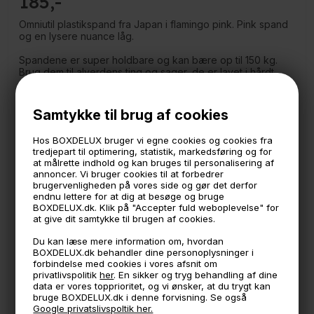
185
Omniutil plastikspand fra Japan i flamingo pink. Pink spand
og en lysere nuance låg.
Spandene er super holdbare og kan bære op til 150 kg.
Brug dem til alverdens ting og sager, de er lavet i hårdt
plastik og kan sagtens stå ude i regnen eller i køkkenet, på
børneværelset med legetøj, i gangen med sko i. Kun
fantasien sætter grænser.
Samtykke til brug af cookies
Spanden er uden phtalater, så den kan bruges til
Hos BOXDELUX bruger vi egne cookies og cookies fra
opbevaring af diverse madvarer i køkkenet. Den kan også
tredjepart til optimering, statistik, markedsføring og for
stå i haven, da den kan klare op til minus 20 grader.
at målrette indhold og kan bruges til personalisering af
Bemærk venligst at låget ikke er lufttæt.
annoncer. Vi bruger cookies til at forbedrer
brugervenligheden på vores side og gør det derfor
Mål:
endnu lettere for at dig at besøge og bruge
Højde 18 cm.
BOXDELUX.dk. Klik på "Accepter fuld weboplevelse" for
Diameter 22 cm.
at give dit samtykke til brugen af cookies.
Indhold: 4 liter.
Du kan læse mere information om, hvordan
*Samme farve fås i forskellige størrelser.
BOXDELUX.dk behandler dine personoplysninger i
forbindelse med cookies i vores afsnit om
privatlivspolitik
her
. En sikker og tryg behandling af dine
data er vores topprioritet, og vi ønsker, at du trygt kan
🕚 Bestil inden 11 & vi sender samme dag på hverdage
bruge BOXDELUX.dk i denne forvisning. Se også
Google privatslivspoltik her.