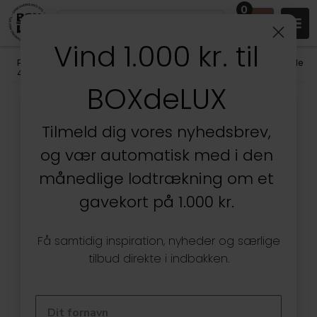
0
Vind 1.000 kr. til
Produkter
/
Udendørs
/
Haven
/
Omnioutil Spande
/
Omnioutil Spande
4 Liter (mini)
BOXdeLUX
Tilmeld dig vores nyhedsbrev,
og vær automatisk med i den
månedlige lodtrækning om et
gavekort på 1.000 kr.
Få samtidig inspiration, nyheder og særlige
tilbud direkte i indbakken.