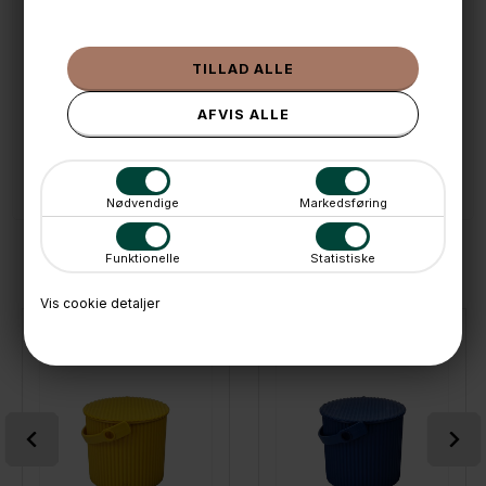
🧺 Kan du lægge varen i kurven, er den på lager
🌟 4,9 med over 1200 anmeldelser ★★★★★
📦 Fragtfri v. køb over 999,- ellers fra 49,- med GLS
💳 Betal med
📱 Kundeservice 50446800 (9-12)
📧
Kundeservice
mail@boxdelux.dk
(24/7)
Nødvendige
Markedsføring
ANDRE IDÉER
Funktionelle
Statistiske
Vis cookie detaljer