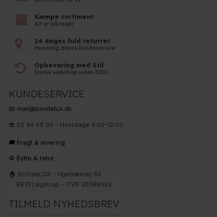
Kæmpe sortiment
Alt er på lager
14 dages fuld returret
Personlig dansk kundeservice
Opbevaring med Stil
Dansk webshop siden 2005
KUNDESERVICE
📧 mail@boxdelux.dk
☎️ 50 44 68 00 - Hverdage 9.00-12.00
🚚 Fragt & levering
♻️ Bytte & retur
🏠 BOXdeLUX - Hjarbækvej 65
8831 Løgstrup - CVR 30589092
TILMELD NYHEDSBREV