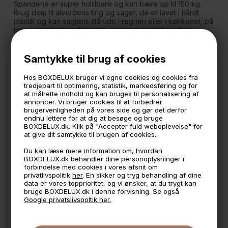
Spandene er super holdbare og kan bære op til 150 kg.
Brug dem til alverdens ting og sager, de er lavet i hårdt
plastik og kan sagtens stå ude i regnen eller i køkkenet, på
børneværelset med legetøj, i gangen med sko i. Kun
fantasien sætter grænser.
Spanden er uden phtalater, så den kan bruges til
Samtykke til brug af cookies
opbevaring af diverse madvarer i køkkenet. Den kan også
stå i haven, da den kan klare op til minus 20 grader.
Hos BOXDELUX bruger vi egne cookies og cookies fra
tredjepart til optimering, statistik, markedsføring og for
Mål:
at målrette indhold og kan bruges til personalisering af
Højde: 26,5 cm.
annoncer. Vi bruger cookies til at forbedrer
Diameter: 27 cm.
brugervenligheden på vores side og gør det derfor
Indhold: 10 liter
endnu lettere for at dig at besøge og bruge
BOXDELUX.dk. Klik på "Accepter fuld weboplevelse" for
*Samme farve fås i forskellige størrelser.
at give dit samtykke til brugen af cookies.
Du kan læse mere information om, hvordan
BOXDELUX.dk behandler dine personoplysninger i
🕚 Bestil inden 11 & vi sender samme dag på hverdage
forbindelse med cookies i vores afsnit om
privatlivspolitik
her
. En sikker og tryg behandling af dine
🧺 Kan du lægge varen i kurven, er den på lager
data er vores topprioritet, og vi ønsker, at du trygt kan
bruge BOXDELUX.dk i denne forvisning. Se også
🌟 4,9 med over 1200 anmeldelser ★★★★★
Google privatslivspoltik her.
📦 Fragtfri v. køb over 999,- ellers fra 49,- med GLS