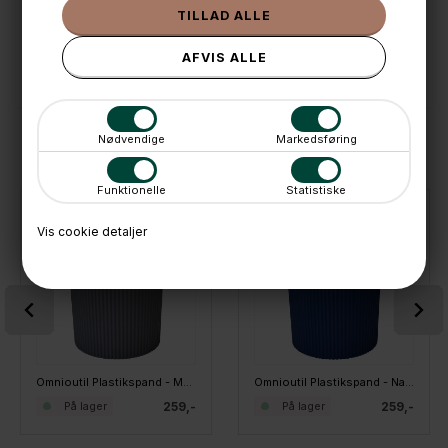
💳 Betal med
📱 Kundeservice 50446800 (9-12)
📧
Kundeservice
mail@boxdelux.dk
(24/7)
Nødvendige
Markedsføring
ANDRE IDÉER
Funktionelle
Statistiske
Vis cookie detaljer
Omnioutil Plastikspand - Mørkegrå. 10 liter
Omnioutil Plastikspand - Navyblå 10 liter
259,-
259,-
På lager
På lager