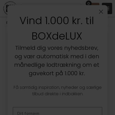
0
Vind 1.000 kr. til
Produkter
/
Børneværelset
/
Omnioutil Plastikspande
BOXdeLUX
Tilmeld dig vores nyhedsbrev,
og vær automatisk med i den
månedlige lodtrækning om et
gavekort på 1.000 kr.
Få samtidig inspiration, nyheder og særlige
tilbud direkte i indbakken.