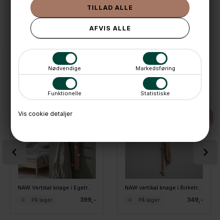
💳 Betal med
📱 Kundeservice 50446800 (9-12)
📧
Kundeservice
mail@boxdelux.dk
(24/7)
Nødvendige
Markedsføring
ANDRE IDÉER
Funktionelle
Statistiske
Vis cookie detaljer
NAW Vertikal knage i Egetræ - KARIN, 6 knager
NAW vertikal knage i Birketræ - BODIL, 9 Knager
399,-
349,-
På lager
På lager