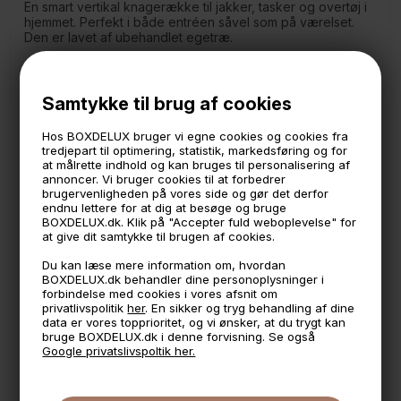
En smart vertikal knagerække til jakker, tasker og overtøj i
hjemmet. Perfekt i både entréen såvel som på værelset.
Den er lavet af ubehandlet egetræ.
Knagerækken er rigtig smart på en mindre væg, der ikke
er så bred hvor man rigtig kan udnytte højden i rummet.
Samtykke til brug af cookies
Mål:
72 cm. høj
Hos BOXDELUX bruger vi egne cookies og cookies fra
4 cm. bred
tredjepart til optimering, statistik, markedsføring og for
5 cm. dyb incl knager
at målrette indhold og kan bruges til personalisering af
Bæreevne: 7 kg.
annoncer. Vi bruger cookies til at forbedrer
brugervenligheden på vores side og gør det derfor
Skruer medfølger ikke.
endnu lettere for at dig at besøge og bruge
NAW serien er fremstillet i Estland af FSC mærket træ fra
BOXDELUX.dk. Klik på "Accepter fuld weboplevelse" for
Estiske skove
at give dit samtykke til brugen af cookies.
Du kan læse mere information om, hvordan
BOXDELUX.dk behandler dine personoplysninger i
🕚 Bestil inden 11 & vi sender samme dag på hverdage
forbindelse med cookies i vores afsnit om
privatlivspolitik
her
. En sikker og tryg behandling af dine
🧺 Kan du lægge varen i kurven, er den på lager
data er vores topprioritet, og vi ønsker, at du trygt kan
bruge BOXDELUX.dk i denne forvisning. Se også
🌟 4,9 med over 1200 anmeldelser ★★★★★
Google privatslivspoltik her.
📦 Fragtfri v. køb over 999,- ellers fra 49,- med GLS