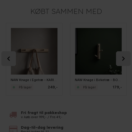
KØBT SAMMEN MED
NAW Knage i Egetræ - KARIN, 3 knager
NAW Knage i Birketræ - BODIL, 3 knager
249,-
179,-
På lager
På lager
Fri fragt til pakkeshop
v. køb over 999,- / Fra 49,-
Dag-til-dag levering
Bestil inden kl. 11