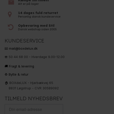
Kæmpe sortiment
Alt er på lager
14 dages fuld returret
Personlig dansk kundeservice
Opbevaring med Stil
Dansk webshop siden 2005
KUNDESERVICE
📧 mail@boxdelux.dk
☎️ 50 44 68 00 - Hverdage 9.00-12.00
🚚 Fragt & levering
♻️ Bytte & retur
🏠 BOXdeLUX - Hjarbækvej 65
8831 Løgstrup - CVR 30589092
TILMELD NYHEDSBREV