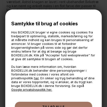
værelset. Astrid knagen er lavet i rent ubehandlet Birketræ
og kan nemt og enkelt males i en flot farve der passer til
lige netop dit hjem eller du kan beholde den i den rene
naturlige stil.
Mål:
Samtykke til brug af cookies
Længde: 67 cm.
Højde: 4 cm.
Hos BOXDELUX bruger vi egne cookies og cookies fra
Dybde: 4 cm.
tredjepart til optimering, statistik, markedsføring og for
Skruer medfølger ikke
at målrette indhold og kan bruges til personalisering af
Bæreevne: Max 8 kg.
annoncer. Vi bruger cookies til at forbedrer
brugervenligheden på vores side og gør det derfor
NAW serien af lavet i Estland af FSC mærket træ fra estiske
endnu lettere for at dig at besøge og bruge
skove.
BOXDELUX.dk. Klik på "Accepter fuld weboplevelse" for
at give dit samtykke til brugen af cookies.
Du kan læse mere information om, hvordan
🕚 Bestil inden 11 & vi sender samme dag på hverdage
BOXDELUX.dk behandler dine personoplysninger i
forbindelse med cookies i vores afsnit om
🧺 Kan du lægge varen i kurven, er den på lager
privatlivspolitik
her
. En sikker og tryg behandling af dine
data er vores topprioritet, og vi ønsker, at du trygt kan
🌟 4,9 med over 1200 anmeldelser ★★★★★
bruge BOXDELUX.dk i denne forvisning. Se også
Google privatslivspoltik her.
📦 Fragtfri v. køb over 999,- ellers fra 49,- med GLS
💳 Betal med