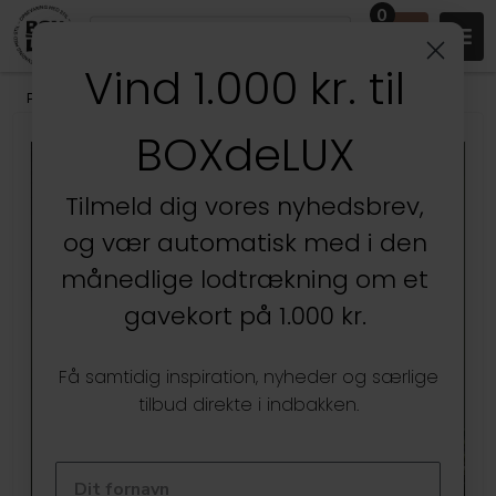
0
Vind 1.000 kr. til
Produkter
/
Entréen
/
Knager, bøjler & garderobe
/
Knagerækker
BOXdeLUX
Tilmeld dig vores nyhedsbrev,
og vær automatisk med i den
månedlige lodtrækning om et
gavekort på 1.000 kr.
Få samtidig inspiration, nyheder og særlige
tilbud direkte i indbakken.