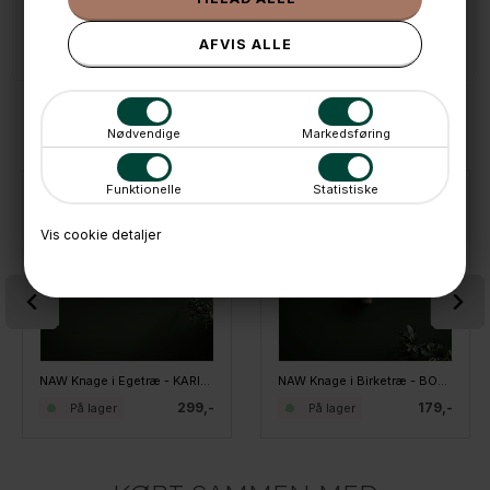
📱 Kundeservice 50446800 (9-12)
📧
Kundeservice
mail@boxdelux.dk
(24/7)
ANDRE IDÉER
Nødvendige
Markedsføring
Funktionelle
Statistiske
Vis cookie detaljer
NAW Knage i Egetræ - KARIN, 5 knager
NAW Knage i Birketræ - BODIL, 3 knager
299,-
179,-
På lager
På lager