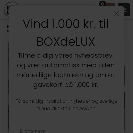
0
Vind 1.000 kr. til
Produkter
/
Kontoret
/
Kontoropbevaring
/
Penneholdere &
skrivebordsorganisering
BOXdeLUX
Kun hos BOXdeLUX
Tilmeld dig vores nyhedsbrev,
og vær automatisk med i den
månedlige lodtrækning om et
gavekort på 1.000 kr.
Få samtidig inspiration, nyheder og særlige
tilbud direkte i indbakken.