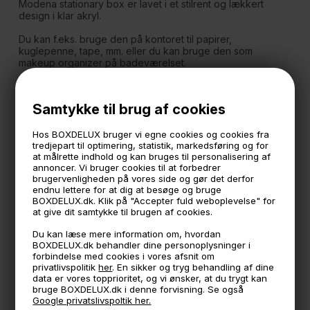
Modena stationary box er lavet i et stilrent og lækkert
design i klar akryl.
Du kan f.eks. bruge den på kontoret til papirer,
kuglepenne, tape, mm. eller du kan bruge den som
makeup organizer på badeværelset.
Måler
22 cm. lang
Samtykke til brug af cookies
10 cm. bred
10 cm. høj.
Hos BOXDELUX bruger vi egne cookies og cookies fra
Kassen er inddelt i 3 rum. 2 små og et stort. Det store rum
tredjepart til optimering, statistik, markedsføring og for
at målrette indhold og kan bruges til personalisering af
måler 10x10 cm.
annoncer. Vi bruger cookies til at forbedrer
De to små rum måler 5 x 12 cm.
brugervenligheden på vores side og gør det derfor
Håndlavet i EU - Små uregelmæssigheder kan forekomme. .
endnu lettere for at dig at besøge og bruge
BOXDELUX.dk. Klik på "Accepter fuld weboplevelse" for
(Tykkelsen på akrylen er ca. 3mm.)
at give dit samtykke til brugen af cookies.
Akryl rengøres forsigtigt med en blød fugtig klud for at
undgå ridser.
Brug aldrig sprit eller andre kemiske
Du kan læse mere information om, hvordan
rengøringsmidler
BOXDELUX.dk behandler dine personoplysninger i
forbindelse med cookies i vores afsnit om
privatlivspolitik
her
. En sikker og tryg behandling af dine
data er vores topprioritet, og vi ønsker, at du trygt kan
🕚 Bestil inden 11 & vi sender samme dag på hverdage
bruge BOXDELUX.dk i denne forvisning. Se også
Google privatslivspoltik her.
🧺 Kan du lægge varen i kurven, er den på lager