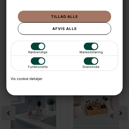
🌟 4,9 med over 1200 anmeldelser ★★★★★
📦 Fragtfri v. køb over 999,- ellers fra 49,- med GLS
💳 Betal med
📱 Kundeservice 50446800 (9-12)
📧
Kundeservice
mail@boxdelux.dk
(24/7)
Nødvendige
Markedsføring
ANDRE IDÉER
Funktionelle
Statistiske
Vis cookie detaljer