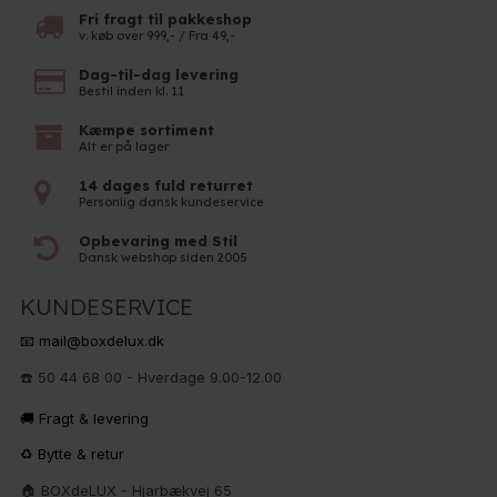
Fri fragt til pakkeshop
v. køb over 999,- / Fra 49,-
Dag-til-dag levering
Bestil inden kl. 11
Kæmpe sortiment
Alt er på lager
14 dages fuld returret
Personlig dansk kundeservice
Opbevaring med Stil
Dansk webshop siden 2005
KUNDESERVICE
📧 mail@boxdelux.dk
☎️ 50 44 68 00 - Hverdage 9.00-12.00
🚚 Fragt & levering
♻️ Bytte & retur
🏠 BOXdeLUX - Hjarbækvej 65