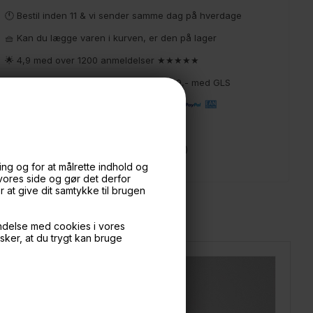
🕚 Bestil inden 11 & vi sender samme dag på hverdage
🧺 Kan du lægge varen i kurven, er den på lager
🌟 4,9 med over 1200 anmeldelser ★★★★★
📦 Fragtfri v. køb over 999,- ellers fra 49,- med GLS
💳 Betal med
📱 Kundeservice 50446800 (9-12)
📧
Kundeservice
mail@boxdelux.dk
(24/7)
ng og for at målrette indhold og
 vores side og gør det derfor
at give dit samtykke til brugen
ndelse med cookies i vores
nsker, at du trygt kan bruge