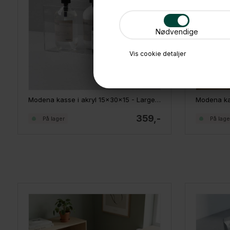
Nødvendige
Vis cookie detaljer
Modena kasse i akryl 15x30x15 - Large, rektangulær
359,-
På lager
På lage