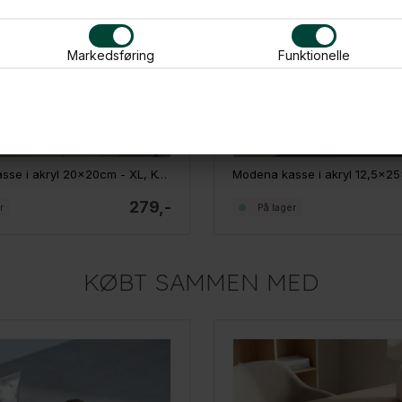
Markedsføring
Funktionelle
Modena kasse i akryl 20x20cm - XL, Kvadratisk
279,-
r
På lager
KØBT SAMMEN MED