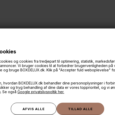
cookies
ies og cookies fra tredjepart til optimering, statistik, markedsføri
f annoncer. Vi bruger cookies til at forbedrer brugervenligheden på
øge og bruge BOXDELUX.dk. Klik på "Accepter fuld weboplevelse" for 
ANDRE IDÉER
m, hvordan BOXDELUX.dk behandler dine personoplysninger i forbi
 sikker og tryg behandling af dine data er vores topprioritet, og vi ø
g. Se også
Google privatslivspoltik her.