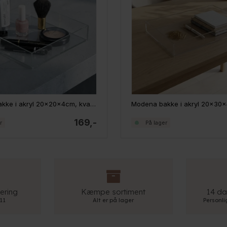
Modena bakke i akryl 20x20x4cm, kvadratisk - Medium
169,-
r
På lager
ering
Kæmpe sortiment
14 da
 11
Alt er på lager
Personl