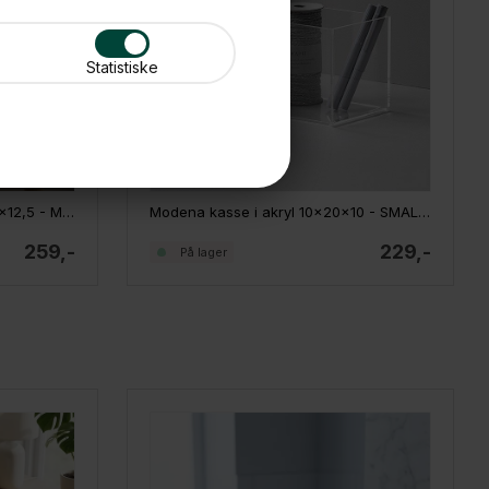
Statistiske
Modena kasse i akryl 12,5x25x12,5 - MEDIUM, rektangulær
Modena kasse i akryl 10x20x10 - SMALL, rektangulær
259,-
229,-
På lager