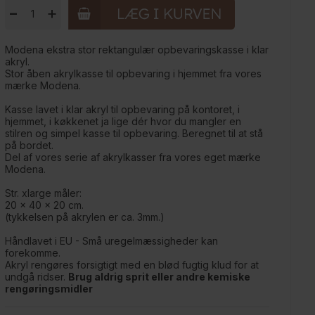
-
+
Modena ekstra stor rektangulær opbevaringskasse i klar
akryl.
Stor åben akrylkasse til opbevaring i hjemmet fra vores
mærke Modena.
Kasse lavet i klar akryl til opbevaring på kontoret, i
hjemmet, i køkkenet ja lige dér hvor du mangler en
stilren og simpel kasse til opbevaring. Beregnet til at stå
på bordet.
Del af vores serie af akrylkasser fra vores eget mærke
Modena.
Str. xlarge måler:
20 x 40 x 20 cm.
(tykkelsen på akrylen er ca. 3mm.)
Håndlavet i EU - Små uregelmæssigheder kan
forekomme.
Akryl rengøres forsigtigt med en blød fugtig klud for at
undgå ridser.
Brug aldrig sprit eller andre kemiske
rengøringsmidler