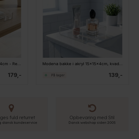
Modena bakke i akryl 20x30x4cm - Rektangulær
Modena bakke i akryl 15x15x4cm, kvadratisk - Small
179,-
139,-
På lager
ges fuld returret
Opbevaring med Stil
ig dansk kundeservice
Dansk webshop siden 2005