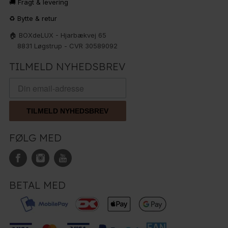
🚚 Fragt & levering
♻️ Bytte & retur
🏠 BOXdeLUX - Hjarbækvej 65
8831 Løgstrup - CVR 30589092
TILMELD NYHEDSBREV
TILMELD NYHEDSBREV
FØLG MED
BETAL MED