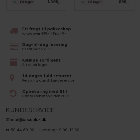
1.099,-
899,-
På lager
På lager
Fri fragt til pakkeshop
v. køb over 999,- / Fra 49,-
Dag-til-dag levering
Bestil inden kl. 11
Kæmpe sortiment
Alt er på lager
14 dages fuld returret
Personlig dansk kundeservice
Opbevaring med Stil
Dansk webshop siden 2005
KUNDESERVICE
📧 mail@boxdelux.dk
☎️ 50 44 68 00 - Hverdage 9.00-12.00