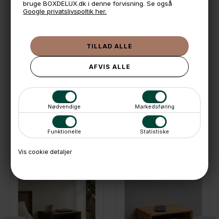
bruge BOXDELUX.dk i denne forvisning. Se også
Google privatslivspoltik her.
🕚 Bestil inden 11 & vi sender samme dag på hverdage
🧺 Kan du lægge varen i kurven, er den på lager
🌟 4,9 med over 1200 anmeldelser ★★★★★
📦 Fragtfri v. køb over 999,- ellers fra 49,- med GLS
💳 Betal med
📱 Kundeservice 50446800 (9-12)
Nødvendige
Markedsføring
📧
Kundeservice
mail@boxdelux.dk
(24/7)
Funktionelle
Statistiske
ANDRE IDÉER
Vis cookie detaljer