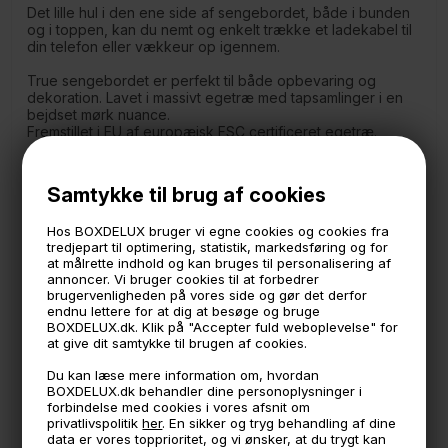
Det lille hul i den ene side af sengebordet, både i bunden
og i toppen, kan du nemt og enkelt trække et ladekabel til
din telefon eller vækkeur op igennem.
True sengebordet er perfekt til både opbevaring og
dekoration. Lavet i massivt egetræ med tapsamlinger i en
bejdset mørk nuance.
Fremstillet i EU af europæisk FSC certificeret egetræ.
Måler:
30 cm bred
Samtykke til brug af cookies
22 cm høj
12 cm dyb
Hos BOXDELUX bruger vi egne cookies og cookies fra
Bæreevne: 3 kg.
tredjepart til optimering, statistik, markedsføring og for
at målrette indhold og kan bruges til personalisering af
- Massiv egetræ
annoncer. Vi bruger cookies til at forbedrer
- Mørk bejdset
brugervenligheden på vores side og gør det derfor
- Lang holdbarhed
endnu lettere for at dig at besøge og bruge
- Unikt håndværk
BOXDELUX.dk. Klik på "Accepter fuld weboplevelse" for
- Håndlavet i EU af FSC godkendt egetræ
at give dit samtykke til brugen af cookies.
Husk at Lake serien i egetræ er et naturprodukt og
Du kan læse mere information om, hvordan
håndlavet. De er i en rå og rustik stil. Farveforskel i træet,
BOXDELUX.dk behandler dine personoplysninger i
ujævnheder, knaster og åreaftegning er naturligt
forbindelse med cookies i vores afsnit om
forekommende
privatlivspolitik
her
. En sikker og tryg behandling af dine
data er vores topprioritet, og vi ønsker, at du trygt kan