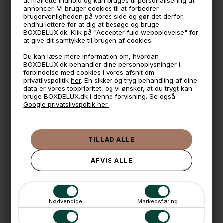
at målrette indhold og kan bruges til personalisering af
annoncer. Vi bruger cookies til at forbedrer
Måler ca.:
brugervenligheden på vores side og gør det derfor
46,2 x 61,2 cm.
endnu lettere for at dig at besøge og bruge
10 cm. dyb
BOXDELUX.dk. Klik på "Accepter fuld weboplevelse" for
- Hvert rum måler ca. 13,5 x 13,5 cm. indvendigt
at give dit samtykke til brugen af cookies.
Tykkelsen på træet er ca. 15mm.
Fingertappet
Du kan læse mere information om, hvordan
**Se sidste billede
for indvendige
cirka
mål på produktet.
BOXDELUX.dk behandler dine personoplysninger i
forbindelse med cookies i vores afsnit om
- Massiv egetræ
privatlivspolitik
her
. En sikker og tryg behandling af dine
- Olieret & Imprægneret
data er vores topprioritet, og vi ønsker, at du trygt kan
- Lang holdbarhed
bruge BOXDELUX.dk i denne forvisning. Se også
- Unikt håndværk
Google privatslivspoltik her.
- Håndlavet i EU af FSC godkendt europæisk egetræ
- Skjulte nøglehuls ophæng
- Skruer medfølger ikke
Husk at Lake Sættekasser i egetræ er et naturprodukt og
håndlavet. De er i en rå og rustik stil. Farveforskel i træet,
ujævnheder, små mærker, ridser, knaster og åreaftegning
er naturligt forekommende
🕚 Bestil inden 11 & vi sender samme dag på hverdage
Nødvendige
Markedsføring
🧺 Kan du lægge varen i kurven, er den på lager