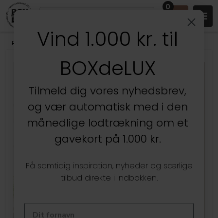
0
Vind 1.000 kr. til
Produkter
/
Stuen
/
Væghylder & gallerihylder
/
Kophylder
BOXdeLUX
Kun hos BOXdeLUX
Tilmeld dig vores nyhedsbrev,
og vær automatisk med i den
månedlige lodtrækning om et
gavekort på 1.000 kr.
Få samtidig inspiration, nyheder og særlige
tilbud direkte i indbakken.