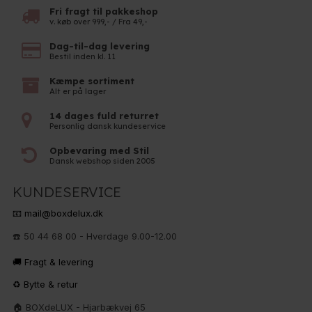
Fri fragt til pakkeshop
v. køb over 999,- / Fra 49,-
Dag-til-dag levering
Bestil inden kl. 11
Kæmpe sortiment
Alt er på lager
14 dages fuld returret
Personlig dansk kundeservice
Opbevaring med Stil
Dansk webshop siden 2005
KUNDESERVICE
📧 mail@boxdelux.dk
☎️ 50 44 68 00 - Hverdage 9.00-12.00
🚚 Fragt & levering
♻️ Bytte & retur
🏠 BOXdeLUX - Hjarbækvej 65