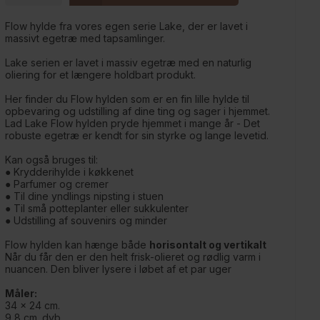
Flow hylde fra vores egen serie Lake, der er lavet i
massivt egetræ med tapsamlinger.
Lake serien er lavet i massiv egetræ med en naturlig
oliering for et længere holdbart produkt.
Her finder du Flow hylden som er en fin lille hylde til
opbevaring og udstilling af dine ting og sager i hjemmet.
Lad Lake Flow hylden pryde hjemmet i mange år - Det
robuste egetræ er kendt for sin styrke og lange levetid.
Kan også bruges til:
● Krydderihylde i køkkenet
● Parfumer og cremer
● Til dine yndlings nipsting i stuen
● Til små potteplanter eller sukkulenter
● Udstilling af souvenirs og minder
Flow hylden kan hænge både
horisontalt og vertikalt
Når du får den er den helt frisk-olieret og rødlig varm i
nuancen. Den bliver lysere i løbet af et par uger
Måler:
34 x 24 cm.
9,8 cm. dyb