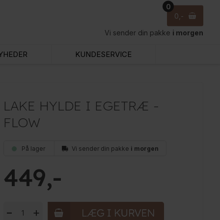
0
0
Vi sender din pakke
i morgen
YHEDER
KUNDESERVICE
LAKE HYLDE I EGETRÆ -
FLOW
På lager
Vi sender din pakke
i morgen
449
-
+