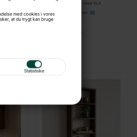
📦 Fragtfri v. køb over 999,- ellers fra 49,- med GLS
💳 Betal med
ndelse med cookies i vores
nsker, at du trygt kan bruge
📱 Kundeservice 50446800 (9-12)
📧
Kundeservice
mail@boxdelux.dk
(24/7)
Statistiske