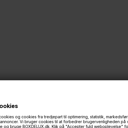
cookies
ies og cookies fra tredjepart til optimering, statistik, markedsføri
f annoncer. Vi bruger cookies til at forbedrer brugervenligheden på
øge og bruge BOXDELUX.dk. Klik på "Accepter fuld weboplevelse" for 