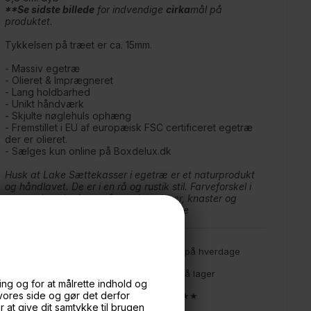
**Se sidste billede
for indvendige
cirka
mål på
produktet.
Tykkelsen på træet er ca. 15mm.
- Massiv egetræ
- Olieret & Imprægneret
- Lang holdbarhed
- Unikt håndværk
- Skjulte nøglehuls ophæng
- Fremstillet i EU af europæisk FSC certificeret egetræ
der er olieret.
- Sælges kun online på Boxdelux.dk
Husk at Lake Sættekasser i egetræ er et naturprodukt
og håndlavet. De er i en rå og rustik stil. Farveforskel i
træet, ujævnheder, små mærker, ridser, knaster og
åreaftegning er naturligt forekommende
🕚 Bestil inden 11 & vi sender samme dag på hverdage
🧺 Kan du lægge varen i kurven, er den på lager
ng og for at målrette indhold og
 vores side og gør det derfor
🌟 4,9 med over 1200 anmeldelser ★★★★★
at give dit samtykke til brugen