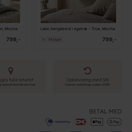
el, Mocha
Lake Sengebord i egetræ - True, Mocha
799,-
799,-
På lager
ges fuld returret
Opbevaring med Stil
ig dansk kundeservice
Dansk webshop siden 2005
BETAL MED