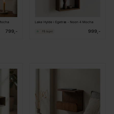
 Mocha
Lake Hylde i Egetræ - Noon 4 Mocha
799,-
999,-
På lager