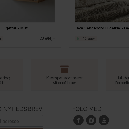
 i Egetræ - Mist
Lake Sengebord i Egetræ - Fe
1.299,-
r
På lager
ering
Kæmpe sortiment
14 da
 11
Alt er på lager
Personl
D NYHEDSBREV
FØLG MED