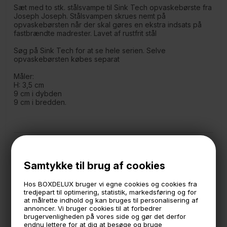
Sæt med to stk. stålsvampe til Sink Tech opvaskebørste fra
Joseph Joseph. Stålsvampen skrues nemt på
opvaskebørsten når der skal gøres en ekstra indsats på
fastbrændte madrester. Lavet af rustfrit stål
Søg på Sink Tech for at se hele serien. Selve
opvaskebørsten købes separat
Måler:
H: 3,5 cm
9 cm i dybden
9 cm i bredden.
🕚 Bestil inden 11 & vi sender samme dag på hverdage
Samtykke til brug af cookies
🧺 Kan du lægge varen i kurven, er den på lager
🌟 4,9 med over 1200 anmeldelser ★★★★★
Hos BOXDELUX bruger vi egne cookies og cookies fra
tredjepart til optimering, statistik, markedsføring og for
📦 Fragtfri v. køb over 999,- ellers fra 49,- med GLS
at målrette indhold og kan bruges til personalisering af
annoncer. Vi bruger cookies til at forbedrer
💳 Betal med
brugervenligheden på vores side og gør det derfor
endnu lettere for at dig at besøge og bruge