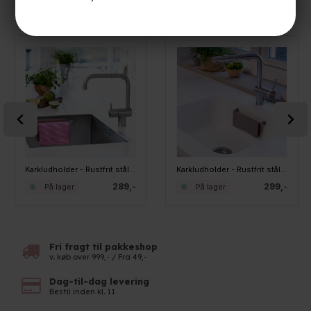
KØBT SAMMEN MED
Karkludholder - Rustfrit stål - Til stålvaske
Karkludholder - Rustfrit stål - Til Specialvaske
289,-
299,-
På lager
På lager
Fri fragt til pakkeshop
v. køb over 999,- / Fra 49,-
Dag-til-dag levering
Bestil inden kl. 11