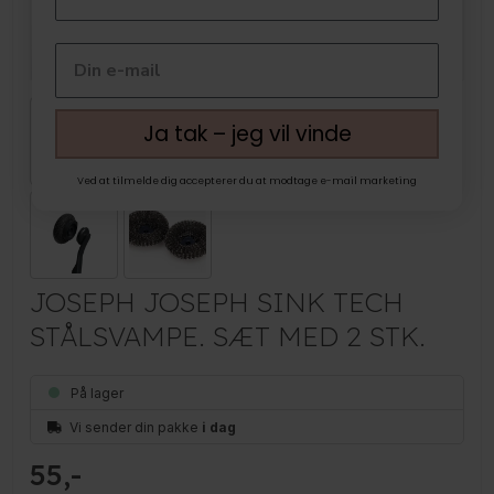
Ja tak – jeg vil vinde
Ved at tilmelde dig accepterer du at modtage e-mail marketing
JOSEPH JOSEPH SINK TECH
STÅLSVAMPE. SÆT MED 2 STK.
På lager
Vi sender din pakke
i dag
55