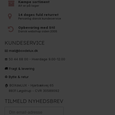
Kæmpe sortiment
Alt er på lager
14 dages fuld returret
Personlig dansk kundeservice
Opbevaring med Stil
Dansk webshop siden 2005
KUNDESERVICE
📧 mail@boxdelux.dk
☎️ 50 44 68 00 - Hverdage 9.00-12.00
🚚 Fragt & levering
♻️ Bytte & retur
🏠 BOXdeLUX - Hjarbækvej 65
8831 Løgstrup - CVR 30589092
TILMELD NYHEDSBREV