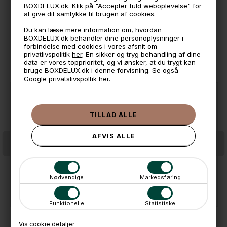
📱 Kundeservice 50446800 (9-12)
BOXDELUX.dk. Klik på "Accepter fuld weboplevelse" for
at give dit samtykke til brugen af cookies.
📧
Kundeservice
mail@boxdelux.dk
(24/7)
Du kan læse mere information om, hvordan
BOXDELUX.dk behandler dine personoplysninger i
forbindelse med cookies i vores afsnit om
privatlivspolitik
her
. En sikker og tryg behandling af dine
ANDRE IDÉER
data er vores topprioritet, og vi ønsker, at du trygt kan
bruge BOXDELUX.dk i denne forvisning. Se også
Google privatslivspoltik her.
Nødvendige
Markedsføring
Joseph Joseph Sink Tech opvaskesvampe. Pk. med 2 stk.
Joseph Joseph Sink Tech opvaskebørste med stativ
55,-
129,-
På lager
På lager
Funktionelle
Statistiske
Vis cookie detaljer