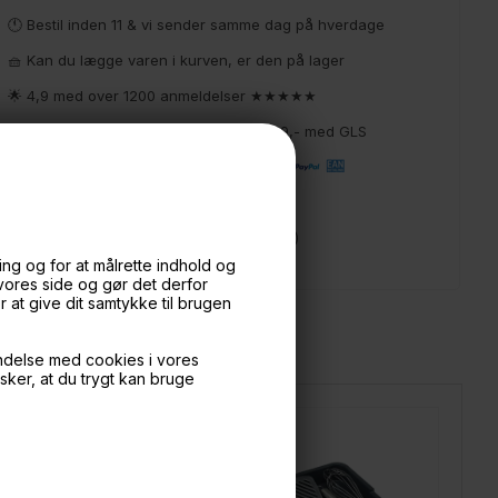
🕚 Bestil inden 11 & vi sender samme dag på hverdage
🧺 Kan du lægge varen i kurven, er den på lager
🌟 4,9 med over 1200 anmeldelser ★★★★★
📦 Fragtfri v. køb over 999,- ellers fra 49,- med GLS
💳 Betal med
📱 Kundeservice 50446800 (9-12)
📧
Kundeservice
mail@boxdelux.dk
(24/7)
ng og for at målrette indhold og
 vores side og gør det derfor
at give dit samtykke til brugen
ndelse med cookies i vores
nsker, at du trygt kan bruge