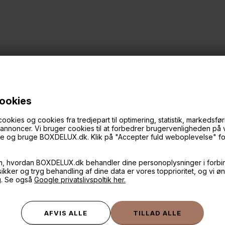
cookies
ies og cookies fra tredjepart til optimering, statistik, markedsføri
f annoncer. Vi bruger cookies til at forbedrer brugervenligheden på
øge og bruge BOXDELUX.dk. Klik på "Accepter fuld weboplevelse" for 
ANDRE IDÉER
m, hvordan BOXDELUX.dk behandler dine personoplysninger i forbi
 sikker og tryg behandling af dine data er vores topprioritet, og vi ø
g. Se også
Google privatslivspoltik her.