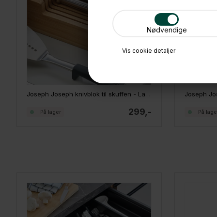
Nødvendige
Vis cookie detaljer
Joseph Joseph knivblok til skuffen - Large, bambus
299,-
På lager
På lage