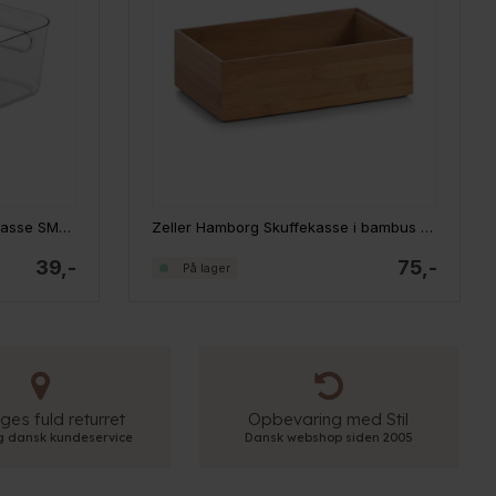
SmartStore LAURA Køleskabskasse SMALL
Zeller Hamborg Skuffekasse i bambus - str 2 - 23 x 15 x 7cm
39,-
75,-
På lager
ges fuld returret
Opbevaring med Stil
ig dansk kundeservice
Dansk webshop siden 2005