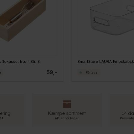
ffekasse, træ - Str. 3
59,-
r
På lager
ering
Kæmpe sortiment
14 da
 11
Alt er på lager
Personl