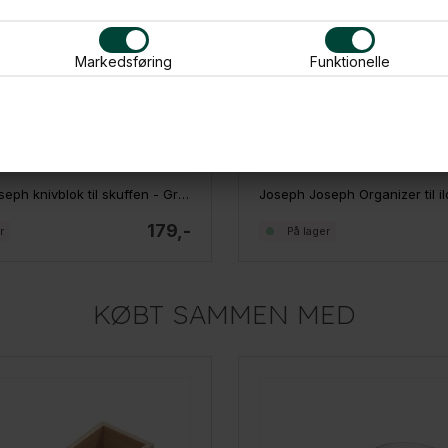
Markedsføring
Funktionelle
Joseph Joseph knivblok til skuffen - Grå Plast
179,-
r
På lager
KØBT SAMMEN MED