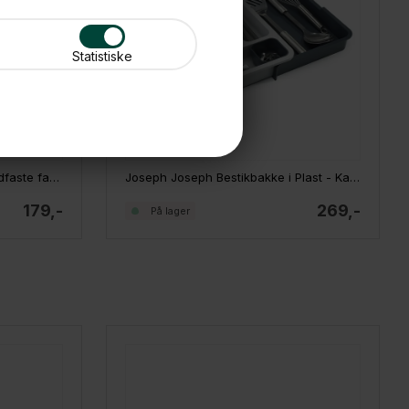
Statistiske
Joseph Joseph Organizer til ildfaste fade
Joseph Joseph Bestikbakke i Plast - Kan udvides
179,-
269,-
På lager